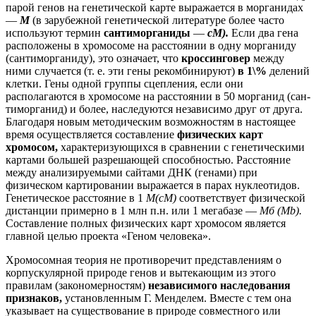
парой генов на генетической карте выражается в морганидах
—
М
(в зарубежной генетической литературе более часто
используют термин
сантиморганиды
—
сМ).
Если два гена
расположены в хромосоме на расстоянии в одну морганиду
(сантиморганиду), это означает, что
кроссинговер
между
ними случается (т. е. эти гены рекомбинируют)
в 1\%
делений
клетки. Гены одной группы сцепления, если они
располагаются в хромосоме на расстоянии в 50 морганид (сан-
тиморганид) и более, наследуются независимо друг от друга.
Благодаря новым методическим возможностям в настоящее
время осуществляется составление
физических карт
хромосом,
характеризующихся в сравнении с генетическими
картами большей разрешающей способностью. Расстояние
между анализируемыми сайтами ДНК (генами) при
физическом картировании выражается в парах нуклеотидов.
Генетическое расстояние в 1
М(сМ)
соответствует физической
дистанции примерно в 1 млн п.н. или 1 мегабазе —
Мб (Mb).
Составление полных физических карт хромосом является
главной целью проекта «Геном человека».
Хромосомная теория не противоречит представлениям о
корпускулярной природе генов и вытекающим из этого
правилам (закономерностям)
независимого наследования
признаков,
установленным Г. Менделем. Вместе с тем она
указывает на существование в природе совместного или