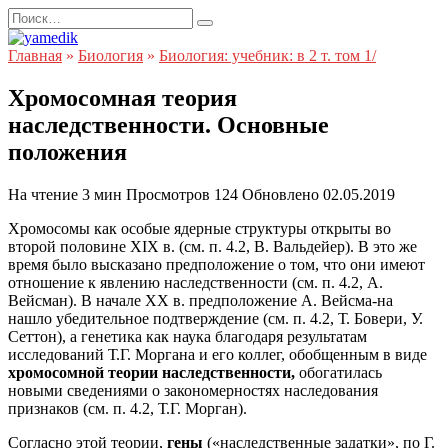
Перейти
Search
к
for:
содержанию
Главная
»
Биология
»
Биология: учебник: в 2 т. том 1/
Хромосомная теория
наследственности. Основные
положения
На чтение
3 мин
Просмотров
124
Обновлено
02.05.2019
Хромосомы как особые ядерные структуры открыты во
второй половине XIX в. (см. п. 4.2, В. Вальдейер). В это же
время было высказано предположение о том, что они имеют
отношение к явлению наследственности (см. п. 4.2, А.
Вейсман). В начале XX в. предположение А. Вейсма-на
нашло убедительное подтверждение (см. п. 4.2, Т. Бовери, У.
Сеттон), а генетика как наука благодаря результатам
исследований Т.Г. Моргана и его коллег, обобщенным в виде
хромосомной теории наследственности,
обогатилась
новыми сведениями о закономерностях наследования
признаков (см. п. 4.2, Т.Г. Морган).
Согласно этой теории,
гены
(«наследственные задатки», по Г.