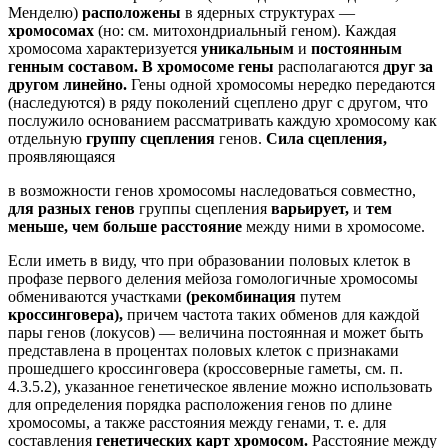
Менделю)
расположены
в ядерных структурах —
хромосомах
(но: см. митохондриальный геном). Каждая
хромосома характеризуется
уникальным
и
постоянным
генным составом. В хромосоме гены
располагаются
друг за
другом линейно.
Гены одной хромосомы нередко передаются
(наследуются) в ряду поколений сцеплено друг с другом, что
послужило основанием рассматривать каждую хромосому как
отдельную
группу сцепления
генов.
Сила сцепления,
проявляющаяся
в возможности генов хромосомы наследоваться совместно,
для разных генов
группы сцепления
варьирует,
и
тем
меньше, чем больше расстояние
между ними в хромосоме.
Если иметь в виду, что при образовании половых клеток в
профазе первого деления мейоза гомологичные хромосомы
обмениваются участками
(рекомбинация
путем
кроссинговера),
причем частота таких обменов для каждой
пары генов (локусов) — величина постоянная и может быть
представлена в процентах половых клеток с признаками
прошедшего кроссинговера (кроссоверные гаметы, см. п.
4.3.5.2), указанное генетическое явление можно использовать
для определения порядка расположения генов по длине
хромосомы, а также расстояния между генами, т. е. для
составления
генетических карт хромосом.
Расстояние между