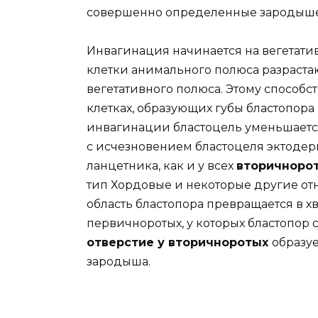
совершенно определенные зародышевые
Инвагинация начинается на вегетатив
клетки анимального полюса разрастаю
вегетативного полюса. Этому способс
клетках, образующих губы бластопора
инвагинации бластоцель уменьшается
с исчезновением бластоцеля эктодерм
ланцетника, как и у всех
вторичноро
тип Хордовые и некоторые другие от
область бластопора превращается в хв
первичноротых, у которых бластопор с
отверстие у вторичноротых
образу
зародыша.