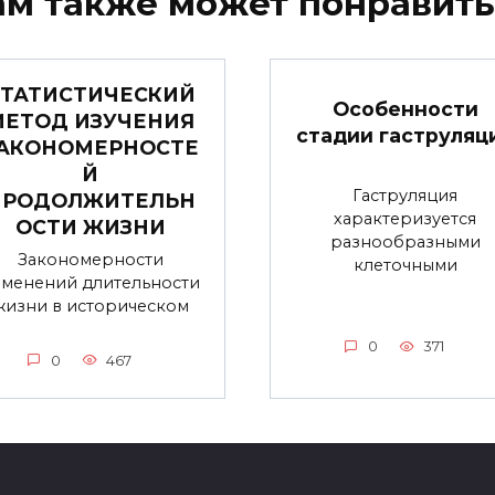
ам также может понравить
СТАТИСТИЧЕСКИЙ
Особенности
МЕТОД ИЗУЧЕНИЯ
стадии гаструляц
АКОНОМЕРНОСТЕ
Й
Гаструляция
ПРОДОЛЖИТЕЛЬН
характеризуется
ОСТИ ЖИЗНИ
разнообразными
Закономерности
клеточными
зменений длительности
жизни в историческом
0
371
0
467