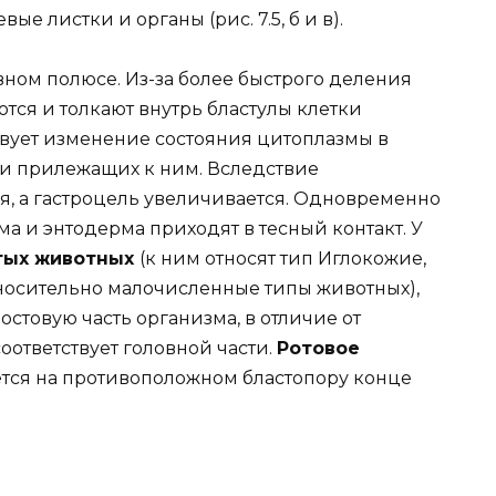
 листки и органы (рис. 7.5, б и в).
ном полюсе. Из-за более быстрого деления
тся и толкают внутрь бластулы клетки
твует изменение состояния цитоплазмы в
 и прилежащих к ним. Вследствие
, а гастроцель увеличивается. Одновременно
а и энтодерма приходят в тесный контакт. У
тых животных
(к ним относят тип Иглокожие,
носительно малочисленные типы животных),
остовую часть организма, в отличие от
оответствует головной части.
Ротовое
ется на противоположном бластопору конце