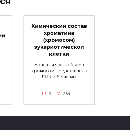
ся
Химический состав
хроматина
ии
(хромосом)
эукариотической
клетки
Большая часть объема
хромосом представлена
ДНК и белками.
0
584