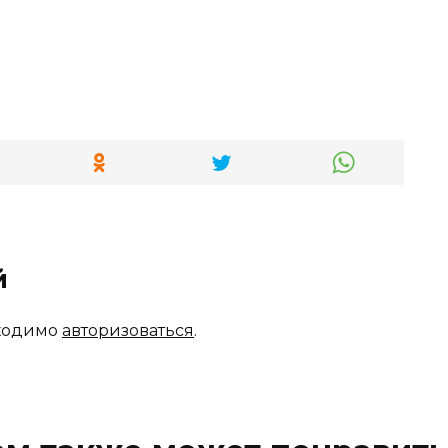
й
бходимо
авторизоваться
.