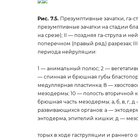
Рис. 7.5.
Презумптивные зачатки, га-с
презумптивные зачатки на стадии бла
на срезе); II — поздняя га-струла и н
поперечном (правый ряд) разрезах; I
периода нейруляции:
1 — анимальный полюс; 2 — вегетативн
— спинная и брюшная губы бластопор
медуллярная пластинка; 8 — хвостово
мезодермы; 10 — полость вторичной к
брюшная часть мезодермы; а, б, в, г,
развивающихся органов: а — эктодерма
энтодерма, эпителий кишки; д — ме
торых в ходе гаструляции и раннего 