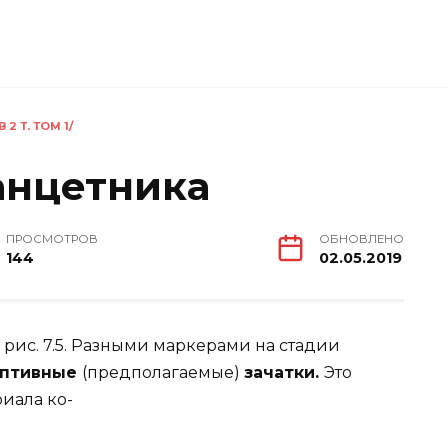
2 Т. ТОМ 1/
анцетника
ПРОСМОТРОВ
ОБНОВЛЕНО
144
02.05.2019
 рис. 7.5. Разными маркерами на стадии
мптивные
(предполагаемые)
зачатки.
Это
риала ко-