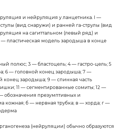
труляция и нейруляция у ланцетника. I —
стулы (вид снаружи) и ранней га-струлы (вид
ейруляция на сагиттальном (левый ряд) и
II — пластическая модель зародыша в конце
ый полюс; 3 — бластоцель; 4 — гастро-цель; 5
а; 6 — головной конец зародыша; 7 —
й конец зародыша; 9 — спинная часть
ишки; 11 — сегментированные сомиты; 12 —
 д — обозначения презумптивных и
 кожная; б — нервная трубка; в — хорда; г —
зодерма
органогенеза (нейруляции) обычно образуются