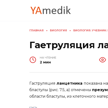
Перейти
к
содержанию
ГЛАВНАЯ
»
БИОЛОГИЯ
»
БИОЛОГИЯ: УЧЕБНИК: В 
Гаетруляция л
НА ЧТЕНИЕ
2 мин
Гаструляция
ланцетника
показана на
бластулы (рис. 7.5, а) отмечены
презу
области бластулы, из клеточного мате