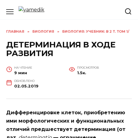
Перейти
к
содержанию
ГЛАВНАЯ
»
БИОЛОГИЯ
»
БИОЛОГИЯ: УЧЕБНИК: В 2 Т. ТОМ 1/
ДЕТЕРМИНАЦИЯ В ХОДЕ
РАЗВИТИЯ
НА ЧТЕНИЕ
ПРОСМОТРОВ
9 мин
1.5к.
ОБНОВЛЕНО
02.05.2019
Дифференцировке клеток, приобретению
ими морфологических и функциональных
отличий предшествует
детерминация
(от
лат.
determinatio
— ограничение,