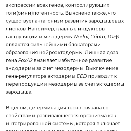
экспрессии всех генов, контролирующих
тоти(омни)потентность. Выяснено также, что
существует антагонизм развития зародышевых
листков. Например, главные индукторы
гаструляции и мезодермы
Nodal, Cripto, TGF
β
являются сильнейшими блокаторами
образования нейроэктодермы. Лишняя доза
гена
FoxA2
вызывает избыточное развитие
эндодермы за счет мезодермы. Выключение
гена-регулятора эктодермы
EED
приводит к
перепродукции мезодермы за счет эктодермы
зародыша.
В целом, детерминация тесно связана со
свойствами развивающегося организма как
интегрированной системы, которая включает