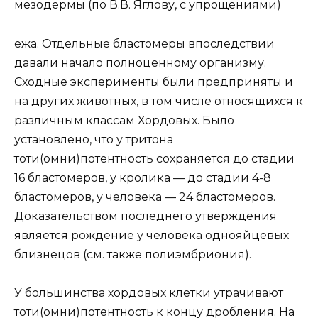
мезодермы (по В.В. Яглову, с упрощениями)
ежа. Отдельные бластомеры впоследствии
давали начало полноценному организму.
Сходные эксперименты были предприняты и
на других животных, в том числе относящихся к
различным классам Хордовых. Было
установлено, что у тритона
тоти(омни)потентность сохраняется до стадии
16 бластомеров, у кролика — до стадии 4-8
бластомеров, у человека — 24 бластомеров.
Доказательством последнего утверждения
является рождение у человека однояйцевых
близнецов (см. также полиэмбриония).
У большинства хордовых клетки утрачивают
тоти(омни)потентность к концу дробления. На