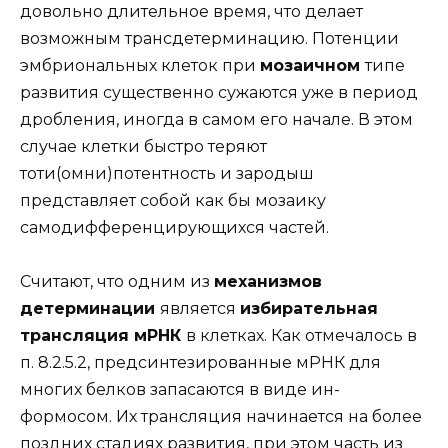
довольно длительное время, что делает
возможным трансдетерминацию. Потенции
эмбриональных клеток при
мозаичном
типе
развития существенно сужаются уже в период
дробления, иногда в самом его начале. В этом
случае клетки быстро теряют
тоти(омни)потентность и зародыш
представляет собой как бы мозаику
самодифференцирующихся частей.
Считают, что одним из
механизмов
детерминации
является
избирательная
трансляция мРНК
в клетках. Как отмечалось в
п. 8.2.5.2, предсинтезированные мРНК для
многих белков запасаются в виде ин-
формосом. Их трансляция начинается на более
поздних стадиях развития, при этом часть из