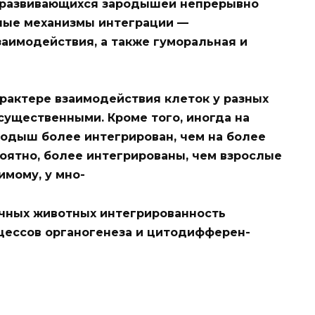
я развивающихся зародышей непрерывно
вные механизмы интеграции —
аимодействия, а также гуморальная и
арактере взаимодействия клеток у разных
существенными. Кроме того, иногда на
родыш более интегрирован, чем на более
роятно, более интегрированы, чем взрослые
имому, у мно-
очных животных интегрированность
цессов органогенеза и цитодифферен-