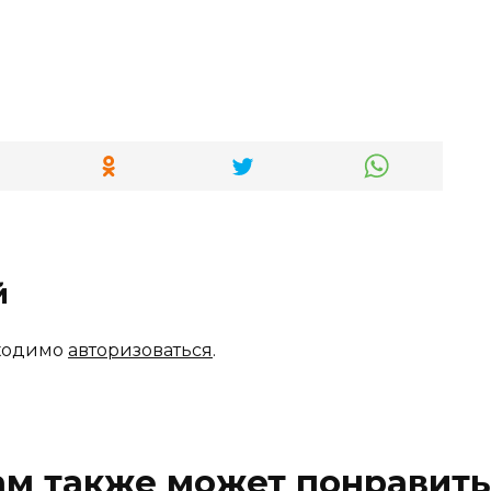
й
бходимо
авторизоваться
.
ам также может понравить