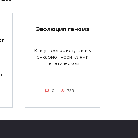
Эволюция генома
ст
Как у прокариот, так и у
эукариот носителями
генетической
я
я
0
739