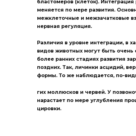
бластомеров (клеток). Интеграци
меняется по мере развития. Осно
межклеточные и межзачатковые вз
нервная регуляция.
Различия в уровне интеграции, в х
видов животных могут быть очень 
более ранних стадиях развития за
поздних. Так, личинки асцидий, ве
формы. То же наблюдается, по-вид
гих моллюсков и червей. У позвон
нарастает по мере углубления про
цировки.