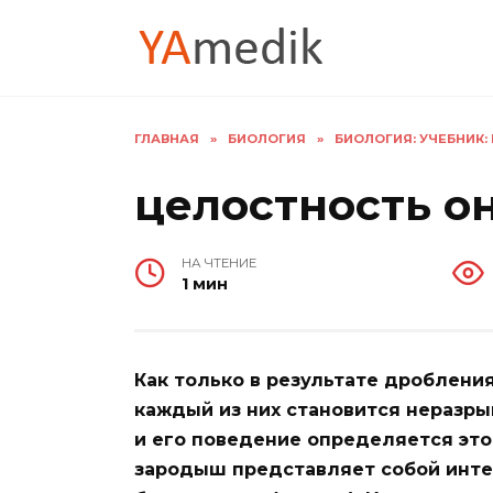
Перейти
к
содержанию
ГЛАВНАЯ
»
БИОЛОГИЯ
»
БИОЛОГИЯ: УЧЕБНИК: В 
целостность о
НА ЧТЕНИЕ
1 мин
Как только в результате дроблени
каждый из них становится неразры
и его поведение определяется это
зародыш представляет собой инте