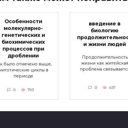
Особенности
введение в
молекулярно-
биологию
генетических и
продолжительно
биохимических
и жизни людей
процессов при
дроблении
Продолжительность
жизни как житейска
к было отмечено выше,
проблема связываетс
митотические циклы в
периоде
0
457
0
793