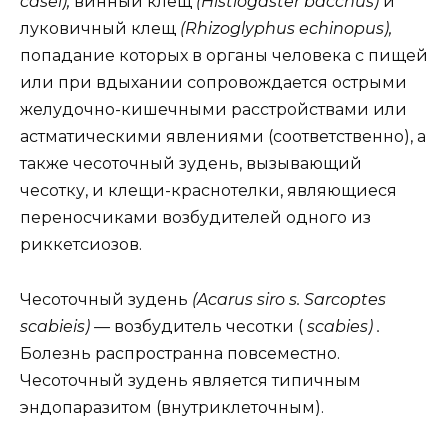
casei),
винный клещ
(Histiogaster bacchus)
и
луковичный клещ
(Rhizoglyphus echinopus),
попадание которых в органы человека с пищей
или при вдыхании сопровождается острыми
желудочно-кишечными расстройствами или
астматическими явлениями (соответственно), а
также чесоточный зудень, вызывающий
чесотку, и клещи-краснотелки, являющиеся
переносчиками возбудителей одного из
риккетсиозов.
Чесоточный зудень
(Acarus siro s. Sarcoptes
scabieis) —
возбудитель чесотки (
scabies) .
Болезнь распространна повсеместно.
Чесоточный зудень является типичным
эндопаразитом (внутриклеточным).