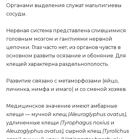
Органами выделения служат мальпигиевы
сосуды.
Нервная система представлена слившимися
головным мозгом и ганглиями нервной
цепочки. Глаз часто нет, из органов чувств в
основном развиты осязание и обоняние. Для
клещей характерна раздельнополость.
Развитие связано с метаморфозами (яйцо,
личинка, нимфа и имаго) и со сменой хозяев.
Медицинское значение имеют амбарные
клещи — мучной клещ
(Aleuroglyphus ovatus),
удлиненные клещи
(Tyrophagus noxius
и
Aleuzoglyphus ovatus),
сырной клещ
(Tyrolichus