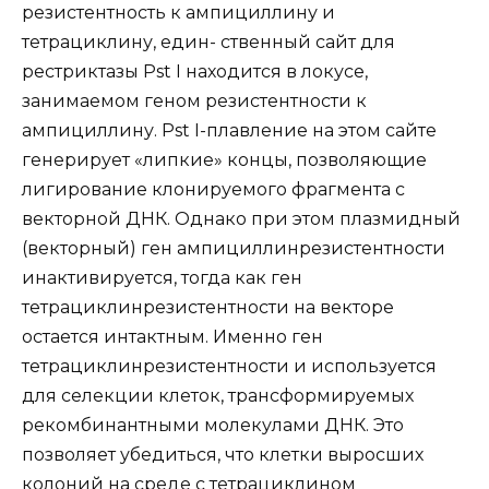
резистентность к ампициллину и
тетрациклину, един- ственный сайт для
рестриктазы Pst I находится в локусе,
занимаемом геном резистентности к
ампициллину. Pst I-плавление на этом сайте
генерирует «липкие» концы, позволяющие
лигирование клонируемого фрагмента с
векторной ДНК. Однако при этом плазмидный
(векторный) ген ампициллинрезистентности
инактивируется, тогда как ген
тетрациклинрезистентности на векторе
остается интактным. Именно ген
тетрациклинрезистентности и используется
для селекции клеток, трансформируемых
рекомбинантными молекулами ДНК. Это
позволяет убедиться, что клетки выросших
колоний на среде с тетрациклином