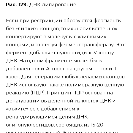
Рис. 129.
ДНК-лигирование
Если при рестрикции образуются фрагменты
без «липких» концов, то их «насильственно»
конвертируют в молекулы с «липкими»
концами, используя фермент трансферазу. Этот
фермент добавляет нуклеотиды к 3′-концу
ДНК. На одном фрагменте может быть
добавлен поли-А-хвост, на другом — поли-Т-
хвост. Для генерации любых желаемых концов
ДНК используют также полимеразную цепную
реакцию (ПЦР). Принцип ПЦР основан на
денатурации выделенной из клеток ДНК и
«отжиге» ее с добавлением к
ренатурирующимся цепям ДНК-
олигонуклеотидов, состоящих из 15-20
нуклеотидов каждый. Эти олигонуклеотиды