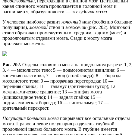
продолговатый,
переходящий в спинной мозг. Центральный
канал спинного мозга продолжается в головной мозг и
расширяется, образуя полости —
желудочки мозга.
У человека наиболее развит
конечный мозг
(особенно большие
полушария),
мозговой
ствол и
мозжечок
(рис. 202). Мозговой
ствол образован промежуточным, средним, задним (мост) и
продолговатым отделами мозга. Сзади к мосту мозга
прилежит мозжечок.
Рис. 202.
Отделы головного мозга на продольном разрезе. 1, 2,
3, 4 — мозолистое тело; 5 — подмозолистая извилина; 6 —
конечная пластинка; 7 — свод (столб свода); 8 — борозда
мозолистого тела; 9 — прозрачная перегородка; 10 —
передняя спайка; 11 — таламус (зрительный бугор); 12 —
межталамическое сращение; 13 — эпифиз мозга
(шишковидное тело); 14 — задняя спайка; 15 —
подталамическая борозда; 16 — гипоталамус; 17 —
зрительный перекрест.
Полушария большого мозга
покрывают все остальные отделы
мозга. Правое и левое полушария разделены глубокой
продольной щелью большого мозга. В глубине имеется
мозолистое тело,
соединяющее участки коры полушарий.