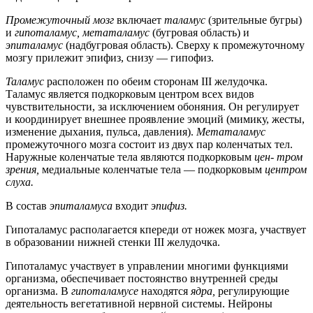
Промежуточный мозг
включает
таламус
(зрительные бугры)
и
гипоталамус, метаталамус
(бугровая область) и
эпиталамус
(надбугровая область). Сверху к промежуточному
мозгу прилежит эпифиз, снизу — гипофиз.
Таламус
расположен по обеим сторонам III желудочка.
Таламус является подкорковым центром всех видов
чувствительности, за исключением обоняния. Он регулирует
и координирует внешнее проявление эмоций (мимику, жесты,
изменение дыхания, пульса, давления).
Метаталамус
промежуточного мозга состоит из двух пар коленчатых тел.
Наружные коленчатые тела являются подкорковым
цен- тром
зрения,
медиальные коленчатые тела — подкорковым
центром
слуха.
В состав
эпиталамуса
входит
эпифиз.
Гипоталамус располагается кпереди от ножек мозга, участвует
в образовании нижней стенки III желудочка.
Гипоталамус участвует в управлении многими функциями
организма, обеспечивает постоянство внутренней среды
организма. В
гипоталамусе
находятся
ядра,
регулирующие
деятельность вегетативной нервной системы. Нейроны