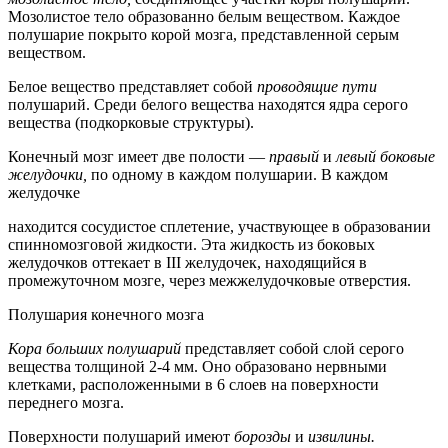
Мозолистое тело образованно белым веществом. Каждое
полушарие покрыто корой мозга, представленной серым
веществом.
Белое вещество представляет собой
проводящие пути
полушарий. Среди белого вещества находятся ядра серого
вещества (подкорковые структуры).
Конечный мозг имеет две полости —
правый
и
левый боковые
желудочки,
по одному в каждом полушарии. В каждом
желудочке
находится сосудистое сплетение, участвующее в образовании
спинномозговой жидкости. Эта жидкость из боковых
желудочков оттекает в III желудочек, находящийся в
промежуточном мозге, через межжелудочковые отверстия.
Полушария конечного мозга
Кора больших полушарий
представляет собой слой серого
вещества толщиной 2-4 мм. Оно образовано нервными
клетками, расположенными в 6 слоев на поверхности
переднего мозга.
Поверхности полушарий имеют
борозды
и
извилины.