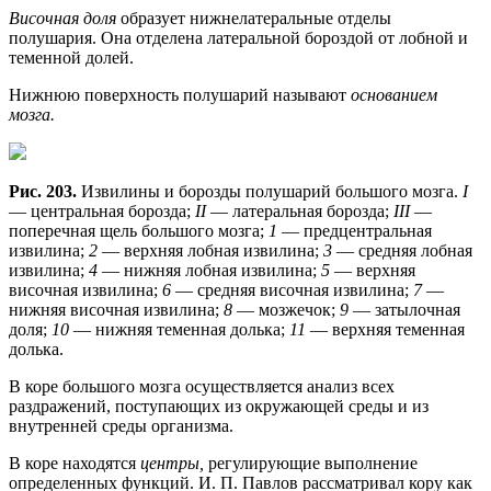
Височная доля
образует нижнелатеральные отделы
полушария. Она отделена латеральной бороздой от лобной и
теменной долей.
Нижнюю поверхность полушарий называют
основанием
мозга.
Рис. 203.
Извилины и борозды полушарий большого мозга.
I
— центральная борозда;
II
— латеральная борозда;
III
—
поперечная щель большого мозга;
1
— предцентральная
извилина;
2
— верхняя лобная извилина;
3
— средняя лобная
извилина;
4
— нижняя лобная извилина;
5
— верхняя
височная извилина;
6
— средняя височная извилина;
7
—
нижняя височная извилина;
8
— мозжечок;
9
— затылочная
доля;
10
— нижняя теменная долька;
11
— верхняя теменная
долька.
В коре большого мозга осуществляется анализ всех
раздражений, поступающих из окружающей среды и из
внутренней среды организма.
В коре находятся
центры,
регулирующие выполнение
определенных функций. И. П. Павлов рассматривал кору как