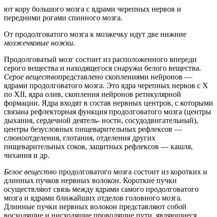
ют кору большого мозга с ядрами черепных нервов и
передними рогами спинного мозга.
От продолговатого мозга к мозжечку идут две нижние
мозжечковые ножки.
Продолговатый мозг состоит из расположенного впереди
серого вещества и находящегося снаружи белого вещества.
Серое вещество
представлено скоплениями нейронов —
ядрами продолговатого мозга. Это ядра черепных нервов с Х
по XII, ядра олив, скопления нейронов ретикулярной
формации. Ядра входят в состав нервных центров, с которыми
связана рефлекторная функция продолговатого мозга (центры
дыхания, сердечной деятель- ности, сосудодвигательный),
центры безусловных пищеварительных рефлексов —
слюноотделения, глотания, отделения других
пищеварительных соков, защитных рефлексов — кашля,
чихания и др.
Белое вещество
продолговатого мозга состоит из коротких и
длинных пучков нервных волокон. Короткие пучки
осуществляют связь между ядрами самого продолговатого
мозга и ядрами ближайших отделов головного мозга.
Длинные пучки нервных волокон представляют собой
восходящие и нисходящие проводящие пути, являющиеся