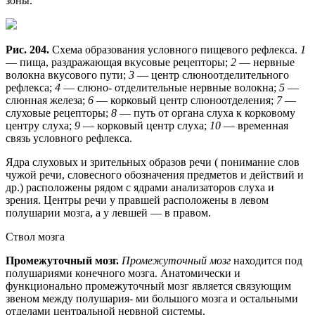
зоны.
Рис. 204.
Схема образования условного пищевого рефлекса.
1
— пища, раздражающая вкусовые рецепторы;
2
— нервные
волокна вкусового пути;
3
— центр слюноотделительного
рефлекса;
4
— слюно- отделительные нервные волокна;
5
—
слюнная железа;
6
— корковый центр слюноотделения;
7
—
слуховые рецепторы;
8
— путь от органа слуха к корковому
центру слуха;
9
— корковый центр слуха;
10
— временная
связь условного рефлекса.
Ядра слуховых и зрительных образов речи ( понимание слов
чужой речи, словесного обозначения предметов и действий и
др.) расположены рядом с ядрами анализаторов слуха и
зрения. Центры речи у правшей расположены в левом
полушарии мозга, а у левшей — в правом.
Ствол мозга
Промежуточный мозг.
Промежуточный мозг
находится под
полушариями конечного мозга. Анатомически и
функционально промежуточный мозг является связующим
звеном между полушария- ми большого мозга и остальными
отделами центральной нервной системы.