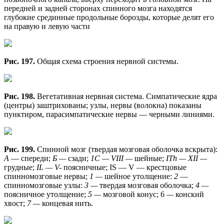
передней и задней сторонах спинного мозга находятся
глубокие срединные продольные борозды, которые делят его
на правую и левую части
Рис. 197.
Общая схема строения нервной системы.
Рис. 198.
Вегетативная нервная система. Симпатические ядра
(центры) заштрихованы; узлы, нервы (волокна) показаны
пунктиром, парасимпатические нервы — черными линиями.
Рис. 199.
Спинной мозг (твердая мозговая оболочка вскрыта):
А
— спереди;
Б —
сзади;
1С — VIII —
шейные;
ITh — XII —
грудные;
IL — V-
поясничные; IS — V — крестцовые
спинномозговые нервы;
1 —
шейное утолщение:
2
—
спинномозговые узлы:
3 —
твердая мозговая оболочка;
4 —
поясничное утолщение;
5 —
мозговой конус; 6
—
конский
хвост;
7 —
концевая нить.