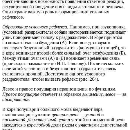
обеспечивающих возможность появления ответной реакции,
регулирующей поведение и все виды деятельности человека.
Они играют важную роль в формировании условных
рефлексов.
Образование условного рефлекса.
Например, при звуке звонка
(условный раздражитель) собака настораживается: поднимает
уши, поворачивает голову к раздражителю. В коре при этом
возникает очаг возбуждения (А). Если вслед за звуком
последует безусловный раздражитель (кормушка с пищей), то
в коре возникает второй более сильный очаг возбуждения (Б).
Между этими очагами (А) и (Б) возникает временная связь
(происходит замыкание по И.П. Павлову). После нескольких
сочетаний условного и безусловного раздражителя связь
становится прочной. Достаточно одного условного
раздражителя, чтобы вызвать рефлекс (рис. 204).
Левое и правое полушария неравнозначны по функциям.
Правое полушарие
отвечает за образное
мышление, левое
— за
абстрактное.
В коре полушарий большого мозга выделяют ядра,
выполняющие функции
центров речи
—
устной
и
письменной. Двигательный центр
устной и письменной речи
находится в
коре лобной
доли рядом с участками двигательной