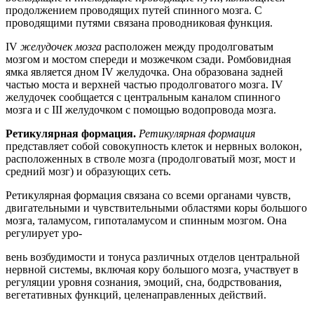
продолжением проводящих путей спинного мозга. С
проводящими путями связана проводниковая функция.
IV
желудочек мозга
расположен между продолговатым
мозгом и мостом спереди и мозжечком сзади. Ромбовидная
ямка является дном IV желудочка. Она образована задней
частью моста и верхней частью продолговатого мозга. IV
желудочек сообщается с центральным каналом спинного
мозга и с III желудочком с помощью водопровода мозга.
Ретикулярная формация.
Ретикулярная формация
представляет собой совокупность клеток и нервных волокон,
расположенных в стволе мозга (продолговатый мозг, мост и
средний мозг) и образующих сеть.
Ретикулярная формация связана со всеми органами чувств,
двигательными и чувствительными областями коры большого
мозга, таламусом, гипоталамусом и спинным мозгом. Она
регулирует уро-
вень возбудимости и тонуса различных отделов центральной
нервной системы, включая кору большого мозга, участвует в
регуляции уровня сознания, эмоций, сна, бодрствования,
вегетативных функций, целенаправленных действий.