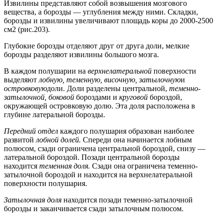
Извилины представляют собой возвышения мозгового
вещества, а борозды — углубления между ними. Складки,
борозды и извилины увеличивают площадь коры до 2000-2500
см2 (рис.203).
Глубокие борозды отделяют друг от друга доли, мелкие
борозды разделяют извилины большого мозга.
В каждом полушарии на
верхнелатеральной
поверхности
выделяют
лобную, теменную, височную, затылочную
и
островковую
доли. Доли разделены центральной,
теменно-
затылочной, боковой
бороздами и
круговой
бороздой,
окружающей островковую долю. Эта доля расположена в
глубине латеральной борозды.
Передний отдел
каждого полушария образован наиболее
развитой
лобной долей.
Спереди она начинается лобным
полюсом, сзади ограничена центральной бороздой, снизу —
латеральной бороздой. Позади центральной борозды
находится
теменная доля.
Сзади она ограничена теменно-
затылочной бороздой и находится на верхнелатеральной
поверхности полушария.
Затылочная доля
находится позади теменно-затылочной
борозды и заканчивается сзади затылочным полюсом.