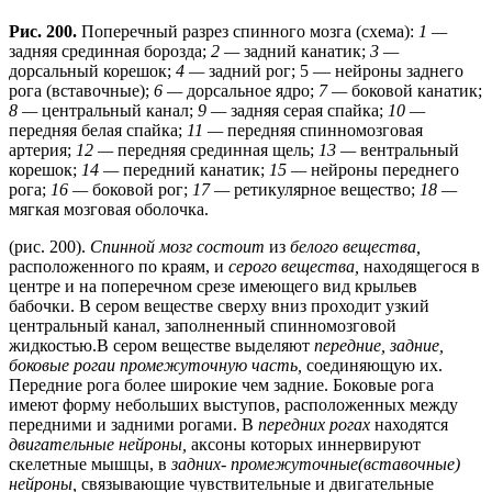
Рис. 200.
Поперечный разрез спинного мозга (схема):
1 —
задняя срединная борозда;
2 —
задний канатик;
3 —
дорсальный корешок;
4 —
задний рог; 5 — нейроны заднего
рога (вставочные);
6 —
дорсальное ядро;
7 —
боковой канатик;
8 —
центральный канал;
9 —
задняя серая спайка;
10 —
передняя белая спайка;
11 —
передняя спинномозговая
артерия;
12 —
передняя срединная щель;
13 —
вентральный
корешок;
14 —
передний канатик;
15 —
нейроны переднего
рога;
16 —
боковой рог;
17 —
ретикулярное вещество;
18 —
мягкая мозговая оболочка.
(рис. 200).
Спинной мозг состоит
из
белого вещества,
расположенного по краям, и
серого вещества,
находящегося в
центре и на поперечном срезе имеющего вид крыльев
бабочки. В сером веществе сверху вниз проходит узкий
центральный канал, заполненный спинномозговой
жидкостью.В сером веществе выделяют
передние, задние,
боковые рогаи промежуточную часть,
соединяющую их.
Передние рога более широкие чем задние. Боковые рога
имеют форму небольших выступов, расположенных между
передними и задними рогами. В
передних рогах
находятся
двигательные нейроны,
аксоны которых иннервируют
скелетные мышцы, в
задних- промежуточные(вставочные)
нейроны,
связывающие чувствительные и двигательные