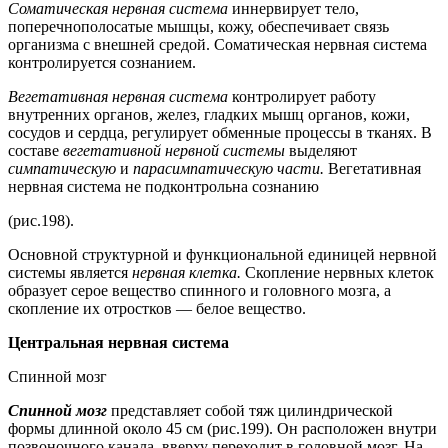
Соматическая нервная система
иннервирует тело,
поперечнополосатые мышцы, кожу, обеспечивает связь
организма с внешней средой. Соматическая нервная система
контролируется сознанием.
Вегетативная нервная система
контролирует работу
внутренних органов, желез, гладких мышц органов, кожи,
сосудов и сердца, регулирует обменные процессы в тканях. В
составе
вегетативной нервной системы
выделяют
симпатическую
и
парасимпатическую части.
Вегетативная
нервная система не подконтрольна сознанию
(рис.198).
Основной структурной и функциональной единицей нервной
системы является
нервная клетка.
Скопление нервных клеток
образует серое вещество спинного и головного мозга, а
скопление их отростков — белое вещество.
Центральная нервная система
Спинной мозг
Спинной мозг
представляет собой тяж цилиндрической
формы длинной около 45 см (рис.199). Он расположен внутри
позвоночного канала, вверху переходит в головной мозг. На