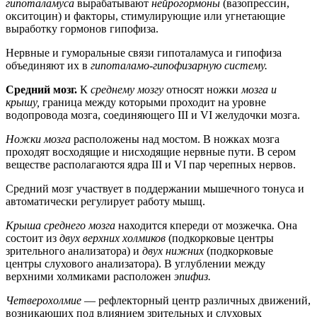
гипоталамуса
вырабатывают
нейрогормоны
(вазопрессин,
окситоцин) и факторы, стимулирующие или угнетающие
выработку гормонов гипофиза.
Нервные и гуморальные связи гипоталамуса и гипофиза
объединяют их в
гипоталамо-гипофизарную систему.
Средний мозг.
К
среднему мозгу
относят ножки
мозга и
крышу,
граница между которыми проходит на уровне
водопровода мозга, соединяющего III и VI желудочки мозга.
Ножки мозга
расположены над мостом. В ножках мозга
проходят восходящие и нисходящие нервные пути. В сером
веществе располагаются ядра III и VI пар черепных нервов.
Средний мозг участвует в поддержании мышечного тонуса и
автоматически регулирует работу мышц.
Крыша среднего мозга
находится кпереди от мозжечка. Она
состоит из
двух верхних холмиков
(подкорковые центры
зрительного анализатора) и
двух нижних
(подкорковые
центры слухового анализатора). В углублении между
верхними холмиками расположен
эпифиз.
Четверохолмие
— рефлекторный центр различных движений,
возникающих под влиянием зрительных и слуховых