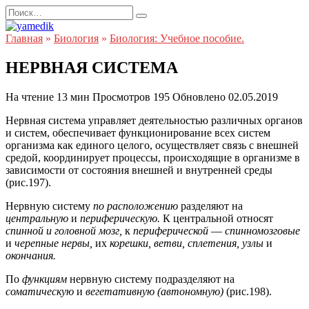
Перейти
Search
к
for:
содержанию
Главная
»
Биология
»
Биология: Учебное пособие.
НЕРВНАЯ СИСТЕМА
На чтение
13 мин
Просмотров
195
Обновлено
02.05.2019
Нервная система управляет деятельностью различных органов
и систем, обеспечивает функционирование всех систем
организма как единого целого, осуществляет связь с внешней
средой, координирует процессы, происходящие в организме в
зависимости от состояния внешней и внутренней среды
(рис.197).
Нервную систему
по расположению
разделяют на
центральную
и
периферическую.
К центральной относят
спинной и головной мозг,
к
периферической
—
спинномозговые
и
черепные нервы,
их
корешки, ветви, сплетения, узлы
и
окончания.
По
функциям
нервную систему подразделяют на
соматическую
и
вегетативную (автономную)
(рис.198).