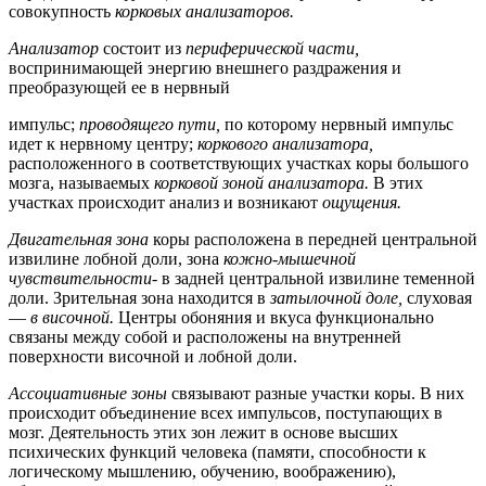
совокупность
корковых анализаторов.
Анализатор
состоит из
периферической части,
воспринимающей энергию внешнего раздражения и
преобразующей ее в нервный
импульс;
проводящего пути,
по которому нервный импульс
идет к нервному центру;
коркового анализатора,
расположенного в соответствующих участках коры большого
мозга, называемых
корковой зоной анализатора.
В этих
участках происходит анализ и возникают
ощущения.
Двигательная зона
коры расположена в передней центральной
извилине лобной доли, зона
кожно-мышечной
чувствительности-
в задней центральной извилине теменной
доли. Зрительная зона находится в
затылочной доле,
слуховая
—
в височной.
Центры обоняния и вкуса функционально
связаны между собой и расположены на внутренней
поверхности височной и лобной доли.
Ассоциативные зоны
связывают разные участки коры. В них
происходит объединение всех импульсов, поступающих в
мозг. Деятельность этих зон лежит в основе высших
психических функций человека (памяти, способности к
логическому мышлению, обучению, воображению),