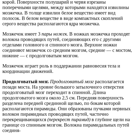
корой. Поверхности полушарий и червя изрезаны
поперечными щелями, между которыми находятся извилины
мозжечка. В толще извилин белое вещество имеет вид
полосок. В белом веществе в виде компактных скоплений
серого вещества располагаются ядра мозжечка.
Мозжечок имеет 3
пары ножек.
В ножках мозжечка проходят
волокна проводящих путей, соединяющих его с другими
отделами головного и спинного мозга. Верхние ножки
соединяют мозжечок со средним мозгом, средние — с мостом,
нижние — с продолговатым мозгом.
Мозжечок играет роль в поддержании равновесия тела и
координации движений.
Продолговатый мозг.
Продолговатый мозг
располагается
позади моста. На уровне большого затылочного отверстия
продолговатый мозг переходит в спинной. Длина
продолговатого мозга около 2,5 см. Передняя поверхность
разделена передней срединной щелью, по бокам которой
располагаются пирамиды. Они образованы пучками нервных
волокон пирамидных проводящих путей, частично
перекрещивающихся
(перекрест пирамид)
в глубине щели на
границе со спинным мозгом. Волокна пирамидальных путей
соединя-