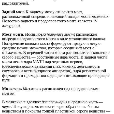
раздражителей.
Задний мозг.
К заднему мозгу относится мост,
расположенный спереди, и лежащий позади моста мозжечок.
Полостью заднего и продолговатого мозга является IV
желудочек.
Мост мозга.
Мост мозга (варолиев мост)
расположен
впереди продолговатого мозга в виде утолщенного валика.
Поперечные волокна моста формируют правую и левую
средние ножки мозжечка, которые соединяют мост с
мозжечком. В передней части моста располагается скопление
серого вещества — собственные ядра моста. В задней части
моста лежат ядра V-VIII пар черепных нервов,
(обеспечивающих движения глаз, мимику, деятельность
слухового и вестибулярного аппаратов), ядра ретикулярной
формации и проходят восходящие и нисходящие проводящие
пути.
Мозжечок.
Мозжечок
расположен над продолговатым
мозгом.
В мозжечке выделяют
два полушария
и среднюю часть —
червь.
Полушария мозжечка и червь образованы белым
веществом и покрыты тонкой пластинкой серого вещества —