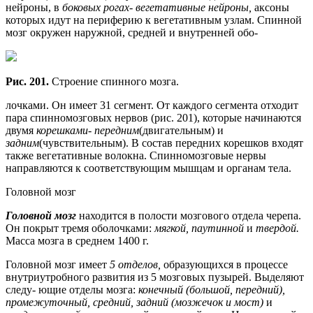
нейроны, в
боковых рогах- вегетативные нейроны,
аксоны
которых идут на периферию к вегетативным узлам. Спинной
мозг окружен наружной, средней и внутренней обо-
Рис. 201.
Строение спинного мозга.
лочками. Он имеет 31 сегмент. От каждого сегмента отходит
пара спинномозговых нервов (рис. 201), которые начинаются
двумя
корешками- передним
(двигательным) и
задним
(чувствительным). В состав передних корешков входят
также вегетативные волокна. Спинномозговые нервы
направляются к соответствующим мышцам и органам тела.
Головной мозг
Головной мозг
находится в полости мозгового отдела черепа.
Он покрыт тремя оболочками:
мягкой, паутинной
и
твердой.
Масса мозга в среднем 1400 г.
Головной мозг имеет
5 отделов,
образующихся в процессе
внутриутробного развития из 5 мозговых пузырей. Выделяют
следу- ющие отделы мозга:
конечный (большой, передний),
промежуточный, средний, задний (мозжечок и мост)
и