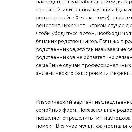
наследственным заболеванием, котор
геномной или генной мутации (домин
рецессивной в Х-хромосоме), а такж
рецессивных генов. В таком случае д
чтобы убедиться в этом, необходимо 
близких родственников. Если же в р
родственников, это так называемые с
родственников не обязательно связан
семейные случаи профессиональных 
эндемических факторов или инфекци
Классический вариант наследственны
семейных форм. Показательная родо
позволяет определить тип наследован
поиск». В случае мультифакториальн