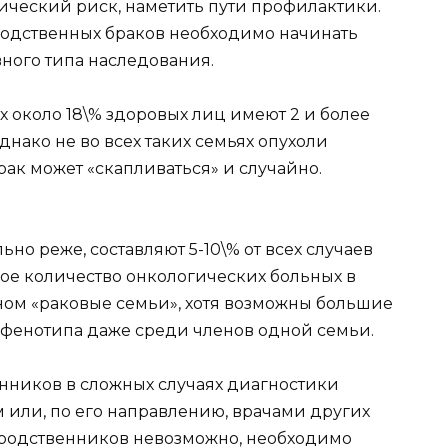
ический риск, наметить пути профилактики.
одственных браков необходимо начинать
ного типа наследования.
х около 18\% здоровых лиц имеют 2 и более
нако не во всех таких семьях опухоли
рак может «скапливаться» и случайно.
но реже, составляют 5-10\% от всех случаев
ое количество онкологических больных в
ом «раковые семьи», хотя возможны большие
 фенотипа даже среди членов одной семьи.
нников в сложных случаях диагностики
 или, по его направлению, врачами других
 родственников невозможно, необходимо