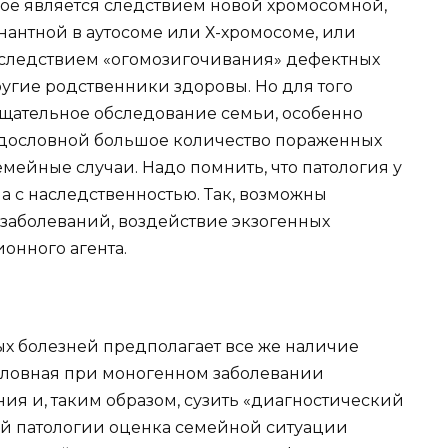
ое является следствием новой хромосомной,
антной в аутосоме или Х-хромосоме, или
е следствием «огомозигочивания» дефектных
ругие родственники здоровы. Но для того
тщательное обследование семьи, особенно
одословной большое количество пораженных
емейные случаи. Надо помнить, что патология у
а с наследственностью. Так, возможны
заболеваний, воздействие экзогенных
онного агента.
х болезней предполагает все же наличие
словная при моногенном заболевании
ия и, таким образом, сузить «диагностический
ой патологии оценка семейной ситуации