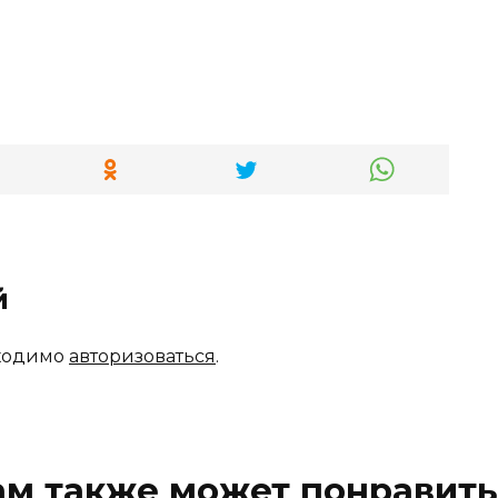
й
бходимо
авторизоваться
.
ам также может понравить