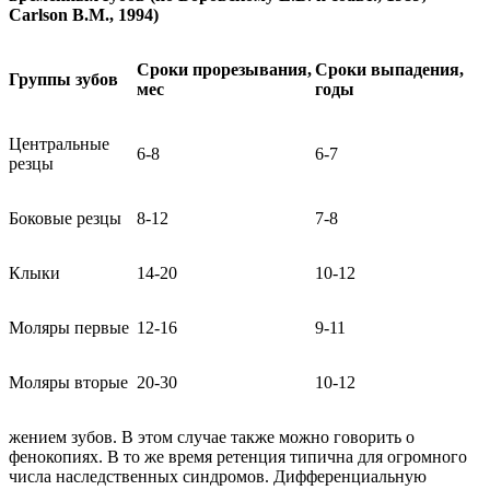
Carlson В.М., 1994)
Сроки прорезывания,
Сроки выпадения,
Группы зубов
мес
годы
Центральные
6-8
6-7
резцы
Боковые резцы
8-12
7-8
Клыки
14-20
10-12
Моляры первые
12-16
9-11
Моляры вторые
20-30
10-12
жением зубов. В этом случае также можно говорить о
фенокопиях. В то же время ретенция типична для огромного
числа наследственных синдромов. Дифференциальную