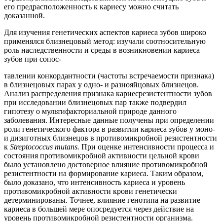
его предрасположенность к кариесу можно считать
доказанной.
Для изучения генетических аспектов кариеса зубов широко
применялся близнецовый метод: изучали соотносительную
роль наследственности и среды в возникновении кариеса
зубов при сопос-
тавлении конкордантности (частоты встречаемости признака)
в близнецовых парах у одно- и разнояйцовых близнецов.
Анализ распределения признака кариесрезистентности зубов
при исследовании близнецовых пар также подвердил
гипотезу о мультифакториальной природе данного
заболевания. Интересные данные получены при определении
роли генетического фактора в развитии кариеса зубов у моно-
и дизиготных близнецов в противомикробной резистентности
к
Streptococcus mutans.
При оценке интенсивности процесса и
состояния противомикробной активности цельной крови
было установлено достоверное влияние противомикробной
резистентности на формирование кариеса. Таким образом,
было доказано, что интенсивность кариеса и уровень
противомикробной активности крови генетически
детерминированы. Точнее, влияние генотипа на развитие
кариеса в большей мере опосредуется через действие на
уровень противомикробной резистентности организма.