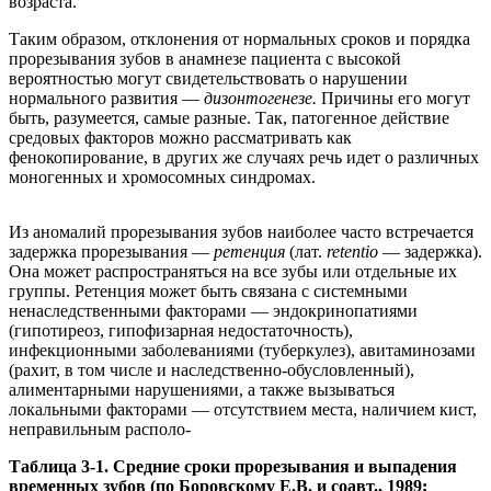
возраста.
Таким образом, отклонения от нормальных сроков и порядка
прорезывания зубов в анамнезе пациента с высокой
вероятностью могут свидетельствовать о нарушении
нормального развития —
дизонтогенезе.
Причины его могут
быть, разумеется, самые разные. Так, патогенное действие
средовых факторов можно рассматривать как
фенокопирование, в других же случаях речь идет о различных
моногенных и хромосомных синдромах.
Из аномалий прорезывания зубов наиболее часто встречается
задержка прорезывания —
ретенция
(лат.
retentio
— задержка).
Она может распространяться на все зубы или отдельные их
группы. Ретенция может быть связана с системными
ненаследственными факторами — эндокринопатиями
(гипотиреоз, гипофизарная недостаточность),
инфекционными заболеваниями (туберкулез), авитаминозами
(рахит, в том числе и наследственно-обусловленный),
алиментарными нарушениями, а также вызываться
локальными факторами — отсутствием места, наличием кист,
неправильным располо-
Таблица 3-1. Средние сроки прорезывания и выпадения
временных зубов (по Боровскому Е.В. и соавт., 1989;