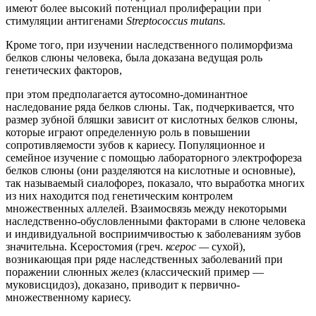
имеют более высокий потенциал пролиферации при
стимуляции антигенами
Streptococcus mutans.
Кроме того, при изучении наследственного полиморфизма
белков слюны человека, была доказана ведущая роль
генетических факторов,
при этом предполагается аутосомно-доминантное
наследование ряда белков слюны. Так, подчеркивается, что
размер зубной бляшки зависит от кислотных белков слюны,
которые играют определенную роль в повышении
сопротивляемости зубов к кариесу. Популяционное и
семейное изучение с помощью лабораторного электрофореза
белков слюны (они разделяются на кислотные и основные),
так называемый сиалофорез, показало, что выработка многих
из них находится под генетическим контролем
множественных аллелей. Взаимосвязь между некоторыми
наследственно-обусловленными факторами в слюне человека
и индивидуальной восприимчивостью к заболеваниям зубов
значительна. Ксеростомия (греч.
ксерос —
сухой),
возникающая при ряде наследственных заболеваний при
поражении слюнных желез (классический пример —
муковисцидоз), доказано, приводит к первично-
множественному кариесу.