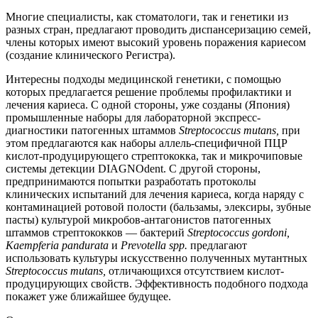
Многие специалисты, как стоматологи, так и генетики из
разных стран, предлагают проводить диспансеризацию семей,
члены которых имеют высокий уровень поражения кариесом
(создание клинического Регистра).
Интересны подходы медицинской генетики, с помощью
которых предлагается решение проблемы профилактики и
лечения кариеса. С одной стороны, уже созданы (Япония)
промышленные наборы для лабораторной экспресс-
диагностики патогенных штаммов
Streptococcus mutans,
при
этом предлагаются как наборы аллель-специфичной ПЦР
кислот-продуцирующего стрептококка, так и микрочиповые
системы детекции DIAGNOdent. С другой стороны,
предпринимаются попытки разработать протоколы
клинических испытаний для лечения кариеса, когда наряду с
контаминацией ротовой полости (бальзамы, элексиры, зубные
пасты) культурой микробов-антагонистов патогенных
штаммов стрептококков — бактерий
Streptococcus gordoni,
Kaempferia pandurata
и
Prevotella spp.
предлагают
использовать культуры искусственно полученных мутантных
Streptococcus mutans,
отличающихся отсутствием кислот-
продуцирующих свойств. Эффективность подобного подхода
покажет уже ближайшее будущее.