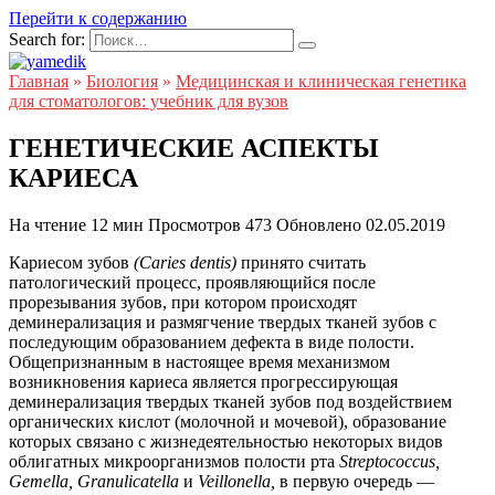
Перейти к содержанию
Search for:
Главная
»
Биология
»
Медицинская и клиническая генетика
для стоматологов: учебник для вузов
ГЕНЕТИЧЕСКИЕ АСПЕКТЫ
КАРИЕСА
На чтение
12 мин
Просмотров
473
Обновлено
02.05.2019
Кариесом зубов
(Caries dentis)
принято считать
патологический процесс, проявляющийся после
прорезывания зубов, при котором происходят
деминерализация и размягчение твердых тканей зубов с
последующим образованием дефекта в виде полости.
Общепризнанным в настоящее время механизмом
возникновения кариеса является прогрессирующая
деминерализация твердых тканей зубов под воздействием
органических кислот (молочной и мочевой), образование
которых связано с жизнедеятельностью некоторых видов
облигатных микроорганизмов полости рта
Streptococcus,
Gemella, Granulicatella
и
Veillonella,
в первую очередь —