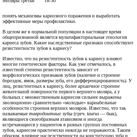
Моляры третьи
18-30
понять механизмы кариозного поражения и выработать
эффективные меры профилактики.
В целом же в нормальной популяции в настоящее время
общепризнанной является мультифакториальная этиология
кариеса зубов. Какие наследственные признаки способствуют
резистентности зубов к кариесу?
Известно, что на резистентность зубов к кариесу влияют
многие генетические факторы. Как уже отмечалось, в
известной степени резистентность зависит от
морфологических признаков зубов (наличие и строение
бороздок, ямок, размеры зуба, его дифференцированность). У
лиц, резистентных к кариесу, более архаичное строение
жевательной поверхности первого верхнего моляра, а у
больных с множественным кариесом сильнее выражены
эволюционно сравнительно «молодые» вариабельные
особенности строения верхних моляров. Известно, что так
называемые
тавродонтные
зубы (греч.
taurus
— бык),
являющиеся своеобразным атавизмом и иногда
встречающиеся у пациентов в разных группах постоянных
зубов, кариесом практически никогда не поражаются. Таким
образом, влияние наследственности на конституцию зуба и