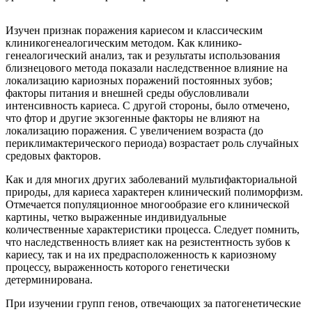
Изучен признак поражения кариесом и классическим
клиникогенеалогическим методом. Как клинико-
генеалогический анализ, так и результаты использования
близнецового метода показали наследственное влияние на
локализацию кариозных поражений постоянных зубов;
факторы питания и внешней среды обусловливали
интенсивность кариеса. С другой стороны, было отмечено,
что фтор и другие экзогенные факторы не влияют на
локализацию поражения. С увеличением возраста (до
периклимактерического периода) возрастает роль случайных
средовых факторов.
Как и для многих других заболеваний мультифакториальной
природы, для кариеса характерен клинический полиморфизм.
Отмечается популяционное многообразие его клинической
картины, четко выраженные индивидуальные
количественные характеристики процесса. Следует помнить,
что наследственность влияет как на резистентность зубов к
кариесу, так и на их предрасположенность к кариозному
процессу, выраженность которого генетически
детерминирована.
При изучении групп генов, отвечающих за патогенетические