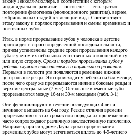
закону Геккеля-Мюллера, в соответствии с которым
индивидуальное развитие — онтогенез — есть краткое
повторение филогенеза (эволюционного развития), вернее,
эмбриональных стадий в эволюции вида. Соответствует
этому закону и порядок прорезывания и смены временных и
постоянных зубов.
Итак, в норме прорезывание зубов у человека в детстве
происходит в строго определенной последовательности,
причем установлены средние сроки прорезывания каждого
зуба с учетом их небольших естественных отклонений в ту
или иную сторону.
Сроки и порядок прорезывания зубов у
ребенка служат показателем его нормального развития.
Первыми в полости рта появляются временные нижние
центральные резцы. Это происходит у ребенка на 6-м месяце,
после чего сразу же прорезываются нижние боковые резцы и
верхние центральные (7 мес). Остальные временные зубы
прорезываются между 16-м и 30-м месяцами (табл. 3-1).
Они функционируют в течение последующих 4 лет и
начинают выпадать на 6-м году. Резкие отличия времени
прорезывания от этих сроков или порядка их прорезывания
часто сопровождают различную наследственную патологию.
Например, при синдроме Дауна сроки прорезывания
временных зубов могут затягиваться вплоть до 4-5-летнего