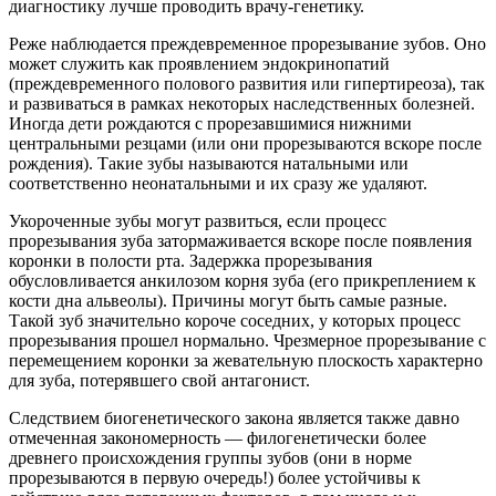
диагностику лучше проводить врачу-генетику.
Реже наблюдается преждевременное прорезывание зубов. Оно
может служить как проявлением эндокринопатий
(преждевременного полового развития или гипертиреоза), так
и развиваться в рамках некоторых наследственных болезней.
Иногда дети рождаются с прорезавшимися нижними
центральными резцами (или они прорезываются вскоре после
рождения). Такие зубы называются натальными или
соответственно неонатальными и их сразу же удаляют.
Укороченные зубы могут развиться, если процесс
прорезывания зуба затормаживается вскоре после появления
коронки в полости рта. Задержка прорезывания
обусловливается анкилозом корня зуба (его прикреплением к
кости дна альвеолы). Причины могут быть самые разные.
Такой зуб значительно короче соседних, у которых процесс
прорезывания прошел нормально. Чрезмерное прорезывание с
перемещением коронки за жевательную плоскость характерно
для зуба, потерявшего свой антагонист.
Следствием биогенетического закона является также давно
отмеченная закономерность — филогенетически более
древнего происхождения группы зубов (они в норме
прорезываются в первую очередь!) более устойчивы к