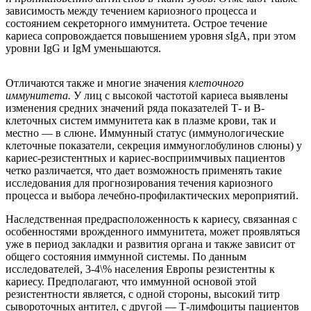
зависимость между течением кариозного процесса и
состоянием секреторного иммунитета. Острое течение
кариеса сопровождается повышением уровня
s
IgA, при этом
уровни IgG и IgM уменьшаются.
Отличаются также и многие значения
клеточного
иммунитета.
У лиц с высокой частотой кариеса выявлены
изменения средних значений ряда показателей Т- и В-
клеточных систем иммунитета как в плазме крови, так и
местно — в слюне. Иммунный статус (иммунологические
клеточные показатели, секреция иммуноглобулинов слюны) у
кариес-резистентных и кариес-восприимчивых пациентов
четко различается, что дает возможность применять такие
исследования для прогнозирования течения кариозного
процесса и выбора лечебно-профилактических мероприятий.
Наследственная предрасположенность к кариесу, связанная с
особенностями врожденного иммунитета, может проявляться
уже в период закладки и развития органа и также зависит от
общего состояния иммунной системы. По данным
исследователей, 3-4\% населения Европы резистентны к
кариесу. Предполагают, что иммунной основой этой
резистентности является, с одной стороны, высокий титр
сывороточных антител, с другой — Т-лимфоциты пациентов