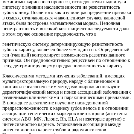
механизмы кариозного процесса, исследователи выдвинули
гипотезу о влиянии наследственности на резистентность
зубов к нему. После того как изучили распределение признака
в семьях, отличающихся «накоплением» случаев кариесной
атаки, была построена математическая модель. Неполная
пенетрантность и высокий коэффициент наследуемости дали
в этом случае основание предположить, что в
генетическую систему, детерминирующую резистентность
зубов к кариесу, вовлечен более чем один ген. Определенный
ген (главный) контролирует возможность развития данного
признака. Он предположительно рецессивен по отношению к
гену, детерминирующему предрасположенность к кариесу.
Классическими методами изучения заболеваний, имеющих
мультифакториальную природу, наряду с близнецовым и
клинико-генеалогическим методами широко используют
дерматоглифический метод и поиск ассоциаций заболевания с
различными клиническими и параклиническими признаками.
В последнее десятилетие изучение наследственной
предрасположенности к кариесу зубов велось и в отношении
ассоциации генетических маркеров клеток крови (антигены
системы ABO, MN, Льюис, Rh, HLA и некоторые другие) с
интенсивностью кариеса. Установлена ассоциация между
интенсивностью кариеса зубов и рядом антигенов.