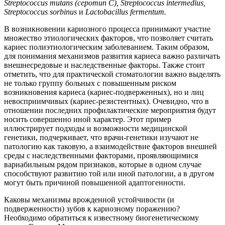
Streptococcus mutans (серотип С), Streptococcus intermedius,
Streptococcus sorbinus
и
Lactobacillus fermentum.
В возникновении кариозного процесса принимают участие
множество этиологических факторов, что позволяет считать
кариес полиэтиологическим заболеванием. Таким образом,
для понимания механизмов развития кариеса важно различать
внешнесредовые и наследственные факторы. Также стоит
отметить, что для практической стоматологии важно выделять
не только группу больных с повышенным риском
возникновения кариеса (кариес-подверженных), но и лиц
невосприимчивых (кариес-резистентных). Очевидно, что в
отношении последних профилактические мероприятия будут
носить совершенно иной характер. Этот пример
иллюстрирует подходы и возможности медицинской
генетики, подчеркивает, что врачи-генетики изучают не
патологию как таковую, а взаимодействие факторов внешней
среды с наследственными факторами, проявляющимися
вариабильным рядом признаков, которые в одном случае
способствуют развитию той или иной патологии, а в другом
могут быть причиной повышенной адаптогенности.
Каковы механизмы врожденной устойчивости (и
подверженности) зубов к кариозному поражению?
Необходимо обратиться к известному биогенетическому