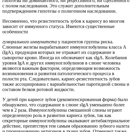
гипотезы ни доминантного, ни рецессивного, ни сцепленного
с полом наследования. Это служит дополнительным
подтверждением гипотезы о полигенном наследовании.
Несомненно, что резистентность зубов к кариесу во многом
зависит от иммунного статуса. Имеются существенные
особенности
гуморального иммунитета
у пациентов группы риска.
Слюнные железы вырабатывают иммуноглобулины класса A
(IgA), продукция которых не отражает их содержание в
сыворотке крови. Иногда их обозначают как
s
IgA. Колебания
уровня IgA и других иммуноглобулинов в слюне человека
являются важным фактором, определяющим возможность
возникновения и развития патологического процесса в
полости рта. Следовательно, кариес-резистентность зубов
также ассоциирована с вариабельностью паротидной слюны и
составом белков ротовой жидкости.
У детей при кариесе зубов (декомпенсированная форма) было
обнаружено, что содержание в слюне
s
IgA уменьшено более
чем в 2 раза. Иммуноглобулины смешанной слюны играют
определенную роль в развитии кариеса зубов, так как
секреторные иммуноглобулины оказывают антибактериальное
действие, препятствуя тем самым образованию зубного налета
и проникновению антигенов в ткани зубов. Отмечают также