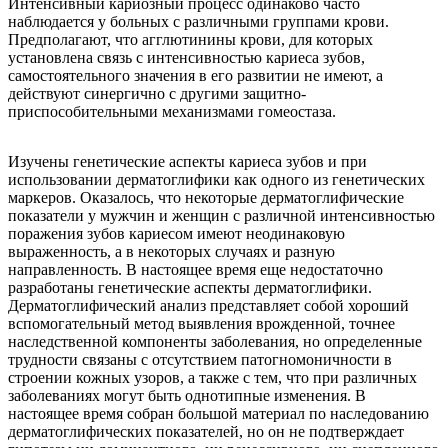
Интенсивный кариозный процесс одинаково часто
наблюдается у больных с различными группами крови.
Предполагают, что агглютинины крови, для которых
установлена связь с интенсивностью кариеса зубов,
самостоятельного значения в его развитии не имеют, а
действуют синергично с другими защитно-
приспособительными механизмами гомеостаза.
Изучены генетические аспекты кариеса зубов и при
использовании дерматоглифики как одного из генетических
маркеров. Оказалось, что некоторые дерматоглифические
показатели у мужчин и женщин с различной интенсивностью
поражения зубов кариесом имеют неодинаковую
выраженность, а в некоторых случаях и разную
направленность. В настоящее время еще недостаточно
разработаны генетические аспекты дерматоглифики.
Дерматоглифический анализ представляет собой хороший
вспомогательный метод выявления врожденной, точнее
наследственной компоненты заболевания, но определенные
трудности связаны с отсутствием патогномоничности в
строении кожных узоров, а также с тем, что при различных
заболеваниях могут быть однотипные изменения. В
настоящее время собран большой материал по наследованию
дерматоглифических показателей, но он не подтверждает