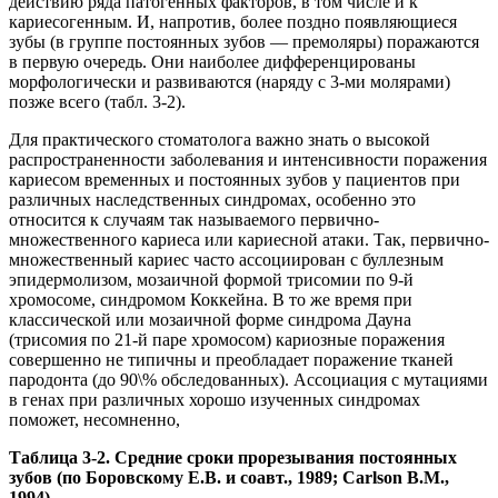
действию ряда патогенных факторов, в том числе и к
кариесогенным. И, напротив, более поздно появляющиеся
зубы (в группе постоянных зубов — премоляры) поражаются
в первую очередь. Они наиболее дифференцированы
морфологически и развиваются (наряду с 3-ми молярами)
позже всего (табл. 3-2).
Для практического стоматолога важно знать о высокой
распространенности заболевания и интенсивности поражения
кариесом временных и постоянных зубов у пациентов при
различных наследственных синдромах, особенно это
относится к случаям так называемого первично-
множественного кариеса или кариесной атаки. Так, первично-
множественный кариес часто ассоциирован с буллезным
эпидермолизом, мозаичной формой трисомии по 9-й
хромосоме, синдромом Коккейна. В то же время при
классической или мозаичной форме синдрома Дауна
(трисомия по 21-й паре хромосом) кариозные поражения
совершенно не типичны и преобладает поражение тканей
пародонта (до 90\% обследованных). Ассоциация с мутациями
в генах при различных хорошо изученных синдромах
поможет, несомненно,
Таблица 3-2. Средние сроки прорезывания постоянных
зубов (по Боровскому Е.В. и соавт., 1989; Carlson B.M.,
1994)