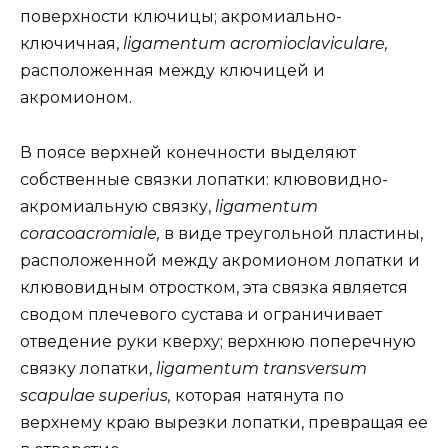
поверхности ключицы; акромиально-
ключичная,
ligamentum acromioclaviculare,
расположенная между ключицей и
акромионом.
В поясе верхней конечности выделяют
собственные связки лопатки: клювовидно-
акромиальную связку,
ligamentum
coracoacromiale,
в виде треугольной пластины,
расположенной между акромионом лопатки и
клювовидным отростком, эта связка является
сводом плечевого сустава и ограничивает
отведение руки кверху; верхнюю поперечную
связку лопатки,
ligamentum transversum
scapulae superius,
которая натянута по
верхнему краю вырезки лопатки, превращая ее