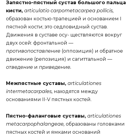
Запястно-пястный сустав большого пальца
кисти,
articulatio carpometacarpea pollicis,
образован костью-трапецией и основанием I
пястной кости; это седловидный сустав.
Движения в суставе осу- ществляются вокруг
двух осей: фронтальной —
противопоставление
(оппозиция) и обратное
движение (репозиция) и сагиттальной —
отведение
и
приведение.
Межпястные суставы,
articulationes
intermetacarpales,
находятся между
основаниями II-V пястных костей.
Пястно-фаланговые суставы,
articulationes
metacarpophalangeae,
образованы головками
пястных костей и ямками оснований