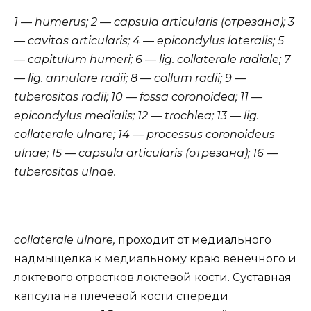
1 — humerus; 2 — capsula articularis (отрезана); 3
— cavitas articularis; 4 — epicondylus lateralis; 5
— capitulum humeri; 6
—
lig. collaterale radiale; 7
— lig. annulare radii; 8 — collum radii; 9 —
tuberositas radii; 10 — fossa coronoidea; 11 —
epicondylus medialis; 12 — trochlea; 13 — lig.
collaterale ulnare; 14 — processus coronoideus
ulnae; 15 — capsula articularis (отрезана); 16 —
tuberositas ulnae.
collaterale ulnare,
проходит от медиального
надмыщелка к медиальному краю венечного и
локтевого отростков локтевой кости. Суставная
капсула на плечевой кости спереди