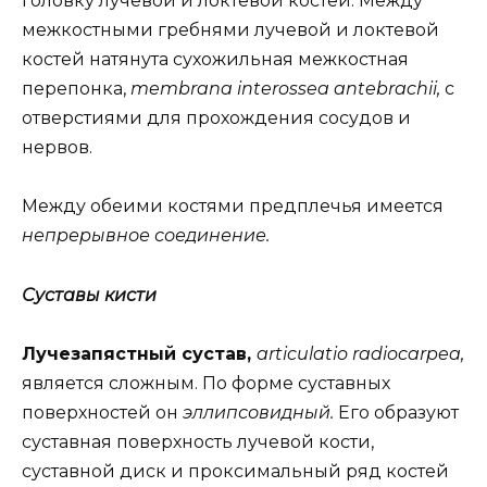
головку лучевой и локтевой костей. Между
межкостными гребнями лучевой и локтевой
костей натянута сухожильная межкостная
перепонка,
membrana interossea antebrachii,
с
отверстиями для прохождения сосудов и
нервов.
Между обеими костями предплечья имеется
непрерывное соединение.
Суставы кисти
Лучезапястный сустав,
articulatio radiocarpea,
является сложным. По форме суставных
поверхностей он
эллипсовидный.
Его образуют
суставная поверхность лучевой кости,
суставной диск и проксимальный ряд костей