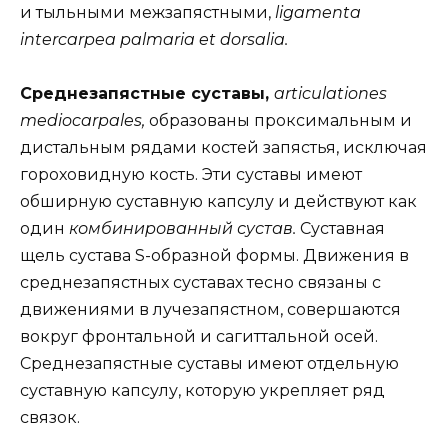
и тыльными межзапястными,
ligamenta
intercarpea palmaria et dorsalia.
Среднезапястные суставы,
articulationes
mediocarpales,
образованы проксимальным и
дистальным рядами костей запястья, исключая
гороховидную кость. Эти суставы имеют
обширную суставную капсулу и действуют как
один
комбинированный сустав.
Суставная
щель сустава S-образной формы. Движения в
среднезапястных суставах тесно связаны с
движениями в лучезапястном, совершаются
вокруг фронтальной и сагиттальной осей.
Среднезапястные суставы имеют отдельную
суставную капсулу, которую укрепляет ряд
связок.