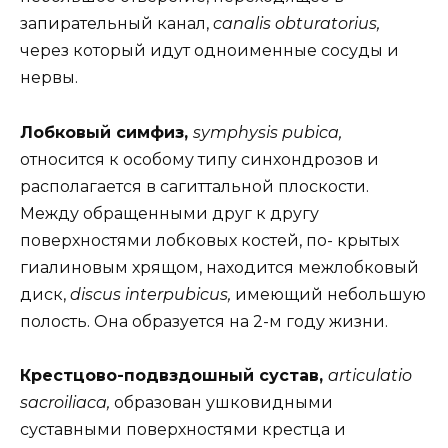
запирательный канал,
canalis obturatorius,
через который идут одноименные сосуды и
нервы.
Лобковый симфиз,
symphysis pubica,
относится к особому типу синхондрозов и
располагается в сагиттальной плоскости.
Между обращенными друг к другу
поверхностями лобковых костей, по- крытых
гиалиновым хрящом, находится межлобковый
диск,
discus interpubicus,
имеющий небольшую
полость. Она образуется на 2-м году жизни.
Крестцово-подвздошный сустав,
articulatio
sacroiliaca,
образован ушковидными
суставными поверхностями крестца и