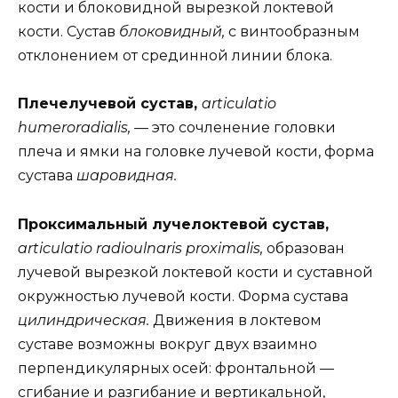
кости и блоковидной вырезкой локтевой
кости. Сустав
блоковидный,
с винтообразным
отклонением от срединной линии блока.
Плечелучевой сустав,
articulatio
humeroradialis, —
это сочленение головки
плеча и ямки на головке лучевой кости, форма
сустава
шаровидная.
Проксимальный лучелоктевой сустав,
articulatio radioulnaris proximalis,
образован
лучевой вырезкой локтевой кости и суставной
окружностью лучевой кости. Форма сустава
цилиндрическая.
Движения в локтевом
суставе возможны вокруг двух взаимно
перпендикулярных осей: фронтальной —
сгибание и разгибание и вертикальной,