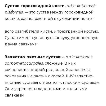
Сустав гороховидной кости,
articulatio ossis
pisiformis, —
это сустав между гороховидной
костью, расположенной в сухожилии локте-
вого разгибателя кисти, и трехгранной костью.
Сустав имеет суставную капсулу, укрепленную
двумя связками.
Запястно-пястные суставы,
articulationes
carpometacarpales,
сложные. В них
сочленяется второй ряд костей запястья с
основаниями пястных костей. II-IV запястно-
пястные суставы относятся к плоским суставам.
Они укреплены ладонными и тыльными
связками.