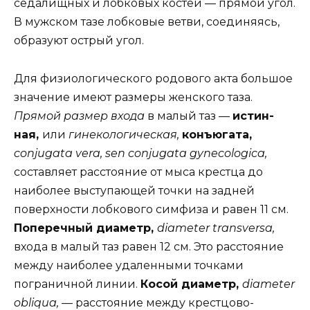
седалищных и лобковых костей — прямой угол.
В мужском тазе лобковые ветви, соединяясь,
образуют острый угол.
Для физиологического родового акта большое
значение имеют размеры женского таза.
Прямой размер входа
в малый таз —
истин-
ная,
или
гинекологическая,
конъюгата,
conjugata vera, sen conjugata gynecologica,
составляет расстояние от мыса крестца до
наиболее выступающей точки на задней
поверхности лобкового симфиза и равен 11 см.
Поперечный диаметр,
diameter transversa,
входа в малый таз равен 12 см. Это расстояние
между наиболее удаленными точками
пограничной линии.
Косой диаметр,
diameter
obliqua, —
расстояние между крестцово-