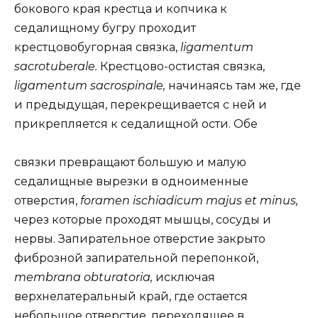
бокового края крестца и копчика к
седалищному бугру проходит
крестцовобугорная связка,
ligamentum
sacrotuberale.
Крестцово-остистая связка,
ligamentum sacrospinale,
начинаясь там же, где
и предыдущая, перекрещивается с ней и
прикрепляется к седалищной ости. Обе
связки превращают большую и малую
седалищные вырезки в одноименные
отверстия,
foramen ischiadicum majus et minus,
через которые проходят мышцы, сосуды и
нервы. Запирательное отверстие закрыто
фиброзной запирательной перепонкой,
membrana obturatoria,
исключая
верхнелатеральный край, где остается
небольшое отверстие, переходящее в