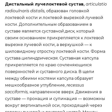
Дистальный лучелоктевой сустав,
articulatio
radioulnaris distalis,
образован головкой
локтевой кости и локтевой вырезкой лучевой
кости. Дополнительным образованием в
суставе является
суставной диск,
который
своим основанием прикрепляется к локтевой
вырезке лучевой кости, а верхушкой — к
шиловидному отростку локтевой кости. Форма
сустава
цилиндрическая.
Суставная капсула
прикрепляется по краю сочленяющихся
поверхностей и суставного диска. В щели
между обеими костями капсула образует
мешкообразное углубление,
recessus
sacciformis,
направленное вверх. Движения в
суставе — пронация и супинация — возможны
вокруг вертикальной оси, проходящей через