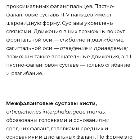
проксимальных фаланг пальцев. Пястно-
фаланговые суставы II-V пальцев имеют
шаровидную форму. Суставы укреплены
связками. Движения в них возможны вокруг
фронтальной оси —
сгибание
и
разгибание,
сагиттальной оси —
отведение
и
приведение;
возможны также вращательные движения, а в I
пястно-фаланговом суставе — только сгибание
и разгибание.
Межфаланговые суставы кисти,
articulationes interphalangeae manus,
образованы головками и основаниями
средних фаланг, головками средних и
основаниями дистальных фаланг. По форме это