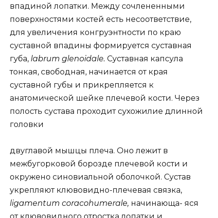
впадиной лопатки. Между сочлененными
поверхностями костей есть несоответствие,
для увеличения конгруэнтности по краю
суставной впадины формируется суставная
губа,
labrum glenoidale.
Суставная капсула
тонкая, свободная, начинается от края
суставной губы и прикрепляется к
анатомической шейке плечевой кости. Через
полость сустава проходит сухожилие длинной
головки
двуглавой мышцы плеча. Оно лежит в
межбугорковой борозде плечевой кости и
окружено синовиальной оболочкой. Сустав
укрепляют клювовидно-плечевая связка,
ligamentum coracohumerale,
начинающа- яся
от клювовидного отростка лопатки и