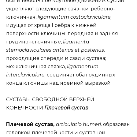
оси и небольшое круговое движение. Сустав
укрепляют следующие связ- ки: реберно-
ключичная,
ligamentum costoclaviculare,
идущая от хряща I ребра к нижней
поверхности ключицы; передняя и задняя
грудино-ключичные,
ligamenta
sternoclaviculares anterius et posterius,
проходящие спереди и сзади сустава;
межключичная связка,
ligamentum
interclaviculare,
соединяет оба грудинных
конца ключицы над яремной вырезкой.
СУСТАВЫ СВОБОДНОЙ ВЕРХНЕЙ
КОНЕЧНОСТИ
Плечевой сустав
Плечевой сустав,
articulatio humeri,
образован
головкой плечевой кости и суставной