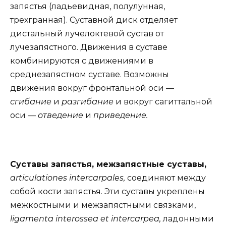
запястья (ладьевидная, полулунная,
трехгранная). Суставной диск отделяет
дистальный лучелоктевой сустав от
лучезапястного. Движения в суставе
комбинируются с движениями в
среднезапястном суставе. Возможны
движения вокруг фронтальной оси —
сгибание
и
разгибание
и вокруг сагиттальной
оси —
отведение
и
приведение.
Суставы запястья, межзапястные суставы,
articulationes intercarpales,
соединяют между
собой кости запястья. Эти суставы укреплены
межкостными и межзапястными связками,
ligamenta interossea et intercarpea,
ладонными