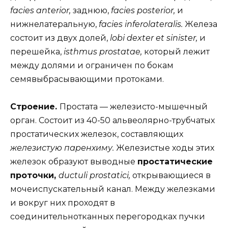
facies anterior,
заднюю,
facies posterior,
и
нижнелатеральную,
facies inferolateralis.
Железа
состоит из двух долей,
lobi dexter et sinister,
и
перешейка,
isthmus prostatae,
который лежит
между долями и ограничен по бокам
семявыбрасывающими протоками.
Строение.
Простата — железисто-мышечный
орган. Состоит из 40-50 альвеолярно-трубчатых
простатических железок, составляющих
железистую паренхиму.
Железистые ходы этих
железок образуют выводные
простатические
проточки,
ductuli prostatici,
открывающиеся в
мочеиспускательный канал. Между железками
и вокруг них проходят в
соединительнотканных перегородках пучки