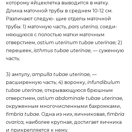
которому яйцеклетка выводится в матку.
Длина маточной трубы в среднем 10-12 см.
Различают следую- щие отделы маточной
трубы: 1) маточную часть,
pars uterina,
соеди-
няющуюся с полостью матки маточным
отверстием,
ostium uterinum tubae uterinae;
2)
перешеек,
isthmus tubae uterinae, —
суженную
часть;
3) ампулу,
ampulla tubae uterinae, —
расширенную часть; 4) воронку,
infundibulum
tubae uterinae,
открывающуюся брюшным
отверстием,
ostium abdominale tubae uterinae,
окруженным многочисленными бахромками,
fimbria tubae.
Одна из них, яичниковая,
fimbria
ovarica,
наиболее крупная, достигает яичника
и прикрепляется к нему.