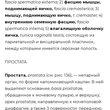
fascia spermatica externa;
2)
фасцию мышцы,
поднимающей яичко,
fascia cremasterica;
3)
мышцу, поднимающую яичко,
т. cremaster;
4)
внутреннюю семенную фасцию,
fascia
spermatica interna;
5)
влагалищную оболочку
яичка,
tunica vaginalis testis,
состоящую из
париетальной и висцеральной пластинок,
между которыми имеется серозная полость.
ПРОСТАТА
Простата,
prostata
(см. рис. 136), — непарный
орган, по форме напоминающий каштан. В ней
выделяют основание,
basis prostatae,
обращенное к мочевому пузырю, и верхушку,
apex prostatae,
направленную к мочеполовой
диафрагме, а также 3 поверхности: переднюю,