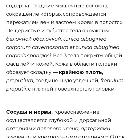
содержат гладкие мышечные волокна,
сокращение которых сопровождается
пережатием вен и застоем крови в полостях.
Пещеристые и губчатое тела окружены
белочной оболочкой, tunica albuginea
corporum cavernosorum et tunica albuginea
corporis spongiosi.
Все 3 тела покрыты общей
фасцией и кожей. Кожа в области головки
образует складку —
крайнюю плоть,
preputium,
соединенную уздечкой,
frenulum
preputii,
с нижней поверхностью головки.
Сосуды и нервы.
Кровоснабжение
осуществляется глубокой и дорсальной
артериями полового члена, артериями
луковицы
и
уретральными артериями.
Отток