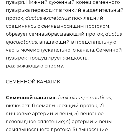
пузыря. Нижний суженный конец семенного
пузырька переходит в тонкий выделительный
проток,
ductus excretorius;
пос- ледний,
соединяясь с семявыносящим протоком,
образует семявыбрасывающий проток,
ductus
ejaculatorius,
впадающий в предстательную
часть мочеиспускательного канала. Семенной
пузырек продуцирует жидкость,
разжижающую сперму.
СЕМЕННОЙ КАНАТИК
Семенной канатик,
funiculus spermaticus,
включает: 1) семявыносящий проток, 2)
яичковые артерии и вены, 3) венозное
лозовидное сплетение; 4) артерии и вены
семявыносящего протока; 5) выносящие