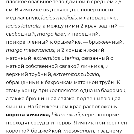
плоское овальное тело длиной в среднем 2,5
см. В яичнике выделяют две поверхности:
медиальную,
facies medialis,
и латеральную,
facies lateralis,
а между ними 2 края: задний —
свободный,
margo liber,
и передний,
прикрепленный к брыжейке, — брыжеечный,
margo mesovaricus,
и 2 конца: нижний
маточный,
extremitas uterina,
связанный с
маткой собственной связкой яичника, и
верхний трубный,
extremitas tubaria,
обращенный к бахромкам маточной трубы. К
этому концу прикрепляются одна из бахромок,
а также брюшинная связка, подвешивающая
яичник. На брыжеечном крае расположены
ворота яичника,
hilum ovarii,
через которые
проходят сосуды и нервы. Яичник прикреплен
короткой брыжейкой,
mesovarium,
к заднему