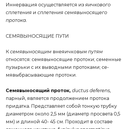
Иннервация осуществляется из
яичкового
сплетения
и
сплетения семявыносящего
протока.
СЕМЯВЫНОСЯЩИЕ ПУТИ
К
семявыносящим
внеяичковым
путям
относятся: семявыносящие протоки; семенные
пузырьки с их выводными протоками; се-
мявыбрасывающие протоки.
Семявыносящий проток,
ductus deferens,
парный, является продолжением протока
придатка. Представляет собой тонкую трубку
диаметром около 2,5 мм (диаметр просвета 0,5
мм) и длиной 40- 45 см. Проходит в составе