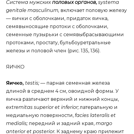
Система мужских
половых органов,
systema
genitale masculinum,
включает половую железу
— яички с оболочками, придаток яичка,
семявыносящие протоки с оболочками,
семенные пузырьки с семявыбрасывающими
протоками, простату, бульбоуретральные
железы и половой член (рис. 135, 136).
ЯИЧКО
Яичко,
testis; —
парная семенная железа
длиной в среднем 4 см, овоидной формы. У
яичка различают верхний и нижний концы,
extremitas superior et inferior;
латеральную и
медиальную поверхности,
facies lateralis et
medialis;
передний и задний края,
margo
anterior et posterior.
К заднему краю прилежит