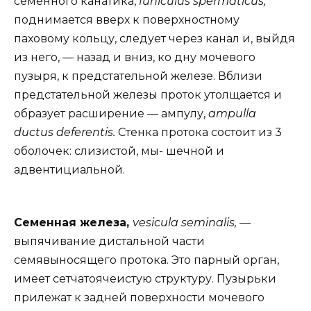
семенного канатика,
funiculus spermaticus,
поднимается вверх к поверхностному
паховому кольцу, следует через канал и, выйдя
из него, — назад и вниз, ко дну мочевого
пузыря, к предстательной железе. Вблизи
предстательной железы проток утолщается и
образует расширение — ампулу,
ampulla
ductus deferentis.
Стенка протока состоит из 3
оболочек: слизистой, мы- шечной и
адвентициальной.
Семенная железа,
vesicula seminalis, —
выпячивание дистальной части
семявыносящего протока. Это парный орган,
имеет сетчатоячеистую структуру. Пузырьки
прилежат к задней поверхности мочевого