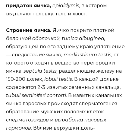
придаток яичка,
epididymis,
в котором
выделяют головку, тело и хвост.
Строение яичка.
Яичко покрыто плотной
белочной оболочкой, tunica albuginea,
образующей по его заднему краю уплотнение
—
средостение яичка, mediastinum testis,
от
которого отходят в вещество перегородки
яичка,
septula testis,
разделяющие железу на
150-200 долек,
lobuli testis.
В каждой дольке
содержатся 2-3 извитых семенных канальца,
tubuli seminiferi contorti.
В извитых канальцах
яичка взрослых происходят сперматогенез —
образование мужских половых клеток
сперматозоидов
и
выработка половых
гормонов.
Вблизи верхушки доль-