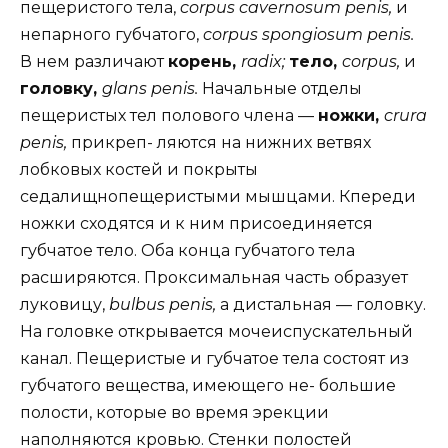
пещеристого тела,
corpus cavernosum penis,
и
непарного губчатого,
corpus spongiosum penis.
В нем различают
корень,
radix;
тело,
corpus,
и
головку,
glans penis.
Начальные отделы
пещеристых тел полового члена —
ножки,
crura
penis,
прикреп- ляются на нижних ветвях
лобковых костей и покрыты
седалищнопещеристыми мышцами. Кпереди
ножки сходятся и к ним присоединяется
губчатое тело. Оба конца губчатого тела
расширяются. Проксимальная часть образует
луковицу,
bulbus penis,
а дистальная — головку.
На головке открывается мочеиспускательный
канал. Пещеристые и губчатое тела состоят из
губчатого вещества, имеющего не- большие
полости, которые во время эрекции
наполняются кровью. Стенки полостей