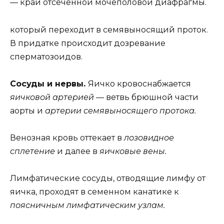
— край отсеченной мочеполовой диафрагмы.
который переходит в семявыносящий проток.
В придатке происходит дозревание
сперматозоидов.
Сосуды и нервы.
Яичко кровоснабжается
яичковой артерией —
ветвь брюшной части
аорты и
артерии семявыносящего протока.
Венозная кровь оттекает в
лозовидное
сплетение
и далее в
яичковые вены.
Лимфатические сосуды, отводящие лимфу от
яичка, проходят в семенном канатике к
поясничным лимфатическим узлам.