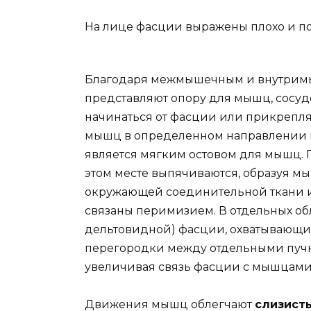
На лице фасции выражены плохо и п
Благодаря межмышечным и внутрим
представляют опору для мышц, сосуд
начинаться от фасции или прикрепля
мышц в определенном направлении и
является мягким остовом для мышц.
этом месте выпячиваются, образуя м
окружающей соединительной ткани 
связаны перимизием. В отдельных обл
дельтовидной) фасции, охватывающ
перегородки между отдельными пуч
увеличивая связь фасции с мышцами
Движения мышц облегчают
слизист