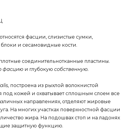
Ц
тносятся фасции, слизистые сумки,
блоки и сесамовидные кости.
 плотные соединительнотканные пластины.
ю фасцию
и глубокую
собственную.
alis,
построена из рыхлой волокнистой
я под кожей и охватывает сплошным слоем все
различных направлениях, отделяют жировые
уга. На многих участках поверхностной фасции
ичество жира. На подошвах стоп и на ладонях
ющие защитную функцию.