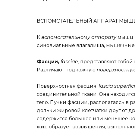
ВСПОМОГАТЕЛЬНЫЙ АППАРАТ МЫШ
К
вспомогательному аппарату
мышц о
синовиальные влагалища, мышечные 
Фасции,
fasciae,
представляют собой
Различают подкожную
поверхностну
Поверхностная фасция,
fascia superfici
соединительной ткани. Она находитс
тело. Пучки фасции, располагаясь в 
дольки жировой клетчатки друг от др
содержится большее или меньшее кол
жир образует возвышения, выполня