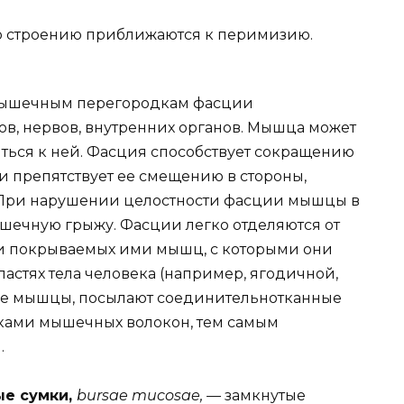
о строению приближаются к перимизию.
ышечным перегородкам фасции
ов, нервов, внутренних органов. Мышца может
ться к ней. Фасция способствует сокращению
 препятствует ее смещению в стороны,
 При нарушении целостности фасции мышцы в
ышечную грыжу. Фасции легко отделяются от
и покрываемых ими мышц, с которыми они
астях тела человека (например, ягодичной,
ие мышцы, посылают соединительнотканные
ками мышечных волокон, тем самым
.
ые сумки,
bursae mucosae, —
замкнутые