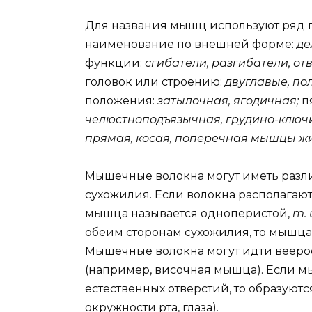
Для названия мышц используют ряд
наименование по внешней форме:
де
функции:
сгибатели, разгибатели, о
головок или строению:
двуглавые, по
положения:
затылочная, ягодичная;
п
челюстноподъязычная, грудино-ключ
прямая, косая, поперечная мышцы жи
Мышечные волокна могут иметь разл
сухожилия. Если волокна располагаютс
мышца называется одноперистой,
m. 
обеим сторонам сухожилия, то мышца
Мышечные волокна могут идти вееро
(например, височная мышца). Если 
естественных отверстий, то образуют
окружности рта, глаза).