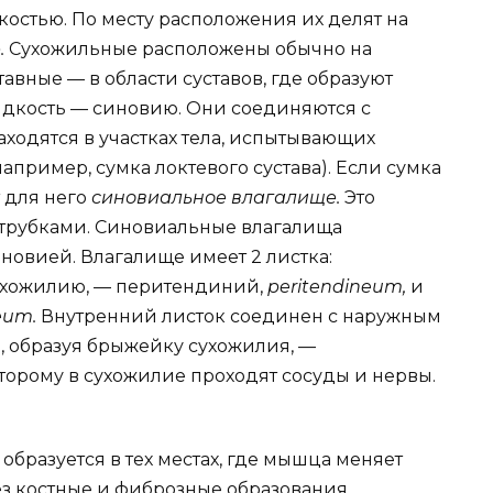
остью. По месту расположения их делят на
.
Сухожильные расположены обычно на
авные — в области суставов, где образуют
дкость — синовию. Они соединяются с
аходятся в участках тела, испытывающих
апример, сумка локтевого сустава). Если сумка
т для него
синовиальное влагалище.
Это
 трубками. Синовиальные влагалища
новией. Влагалище имеет 2 листка:
ухожилию, — перитендиний,
peritendineum,
и
eum.
Внутренний листок соединен с наружным
е, образуя брыжейку сухожилия, —
торому в сухожилие проходят сосуды и нервы.
,
образуется в тех местах, где мышца меняет
з костные и фиброзные образования.