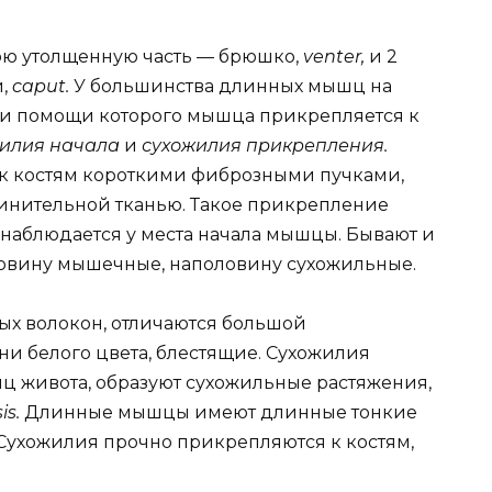
ю утолщенную часть — брюшко,
venter,
и 2
и,
caput.
У большинства длинных мышц на
и помощи которого мышца прикрепляется к
жилия начала
и
сухожилия прикрепления.
к костям короткими фиброзными пучками,
нительной тканью. Такое прикрепление
 наблюдается у места начала мышцы. Бывают и
овину мышечные, наполовину сухожильные.
ых волокон, отличаются большой
ни белого цвета, блестящие. Сухожилия
 живота, образуют сухожильные растяжения,
is.
Длинные мышцы имеют длинные тонкие
ухожилия прочно прикрепляются к костям,