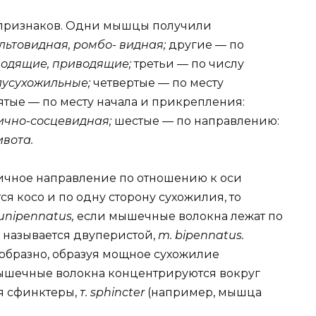
 признаков. Одни мышцы получили
льтовидная, ромбо- видная;
другие — по
тводящие, приводящие;
третьи — по числу
лусухожильные;
четвертые — по месту
ятые — по месту начала и прикрепления:
ично-сосцевидная;
шестые — по направлению:
вота.
ичное направление по отношению к оси
я косо и по одну сторону сухожилия, то
unipennatus,
если мышечные волокна лежат по
 называется двуперистой,
m. bipennatus.
образно, образуя мощное сухожилие
мышечные волокна концентрируются вокруг
ся сфинктеры,
т. sphincter
(например, мышца