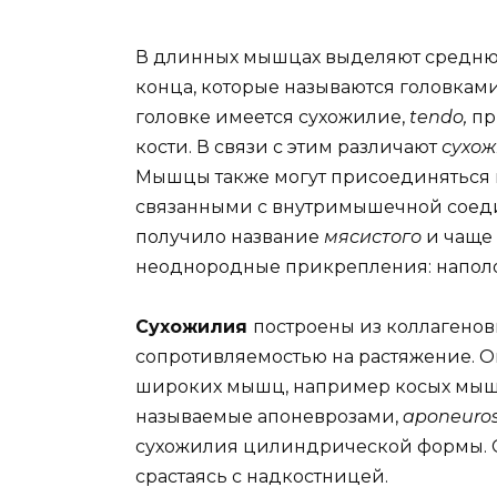
В длинных мышцах выделяют средню
конца, которые называются головкам
головке имеется сухожилие,
tendo,
пр
кости. В связи с этим различают
сухо
Мышцы также могут присоединяться 
связанными с внутримышечной соеди
получило название
мясистого
и чаще
неоднородные прикрепления: напол
Сухожилия
построены из коллагенов
сопротивляемостью на растяжение. О
широких мышц, например косых мышц
называемые апоневрозами,
aponeuros
сухожилия цилиндрической формы. С
срастаясь с надкостницей.