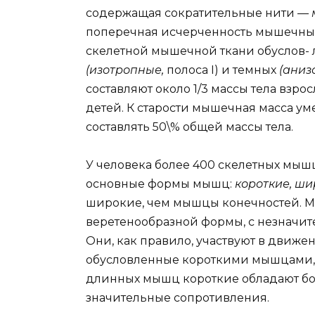
содержащая сократительные нити —
поперечная исчерченность мышечных
скелетной мышечной ткани обуслов- л
(изотропные,
полоса I) и темных
(аниз
составляют около 1/3 массы тела взро
детей. К старости мышечная масса у
составлять 50\% общей массы тела.
У человека более 400 скелетных мыш
основные формы мышц:
короткие, ши
широкие, чем мышцы конечностей. 
веретенообразной формы, с незначи
Они, как правило, участвуют в движ
обусловленные короткими мышцами, 
длинных мышц короткие обладают бо
значительные сопротивления.