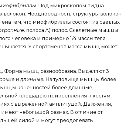
миофибриллы.
Под микроскопом видна
 волокон. Неоднородность структуры волокон
ена тем, что миофибриллы состоят из светлых
отропные,
полоса А) полос. Скелетные мышцы
слого человека и примерно 1/4 массы тела
меньшается. У спортсменов масса мышц может
ц. Форма мышц разнообразна. Выделяют 3
рокие и длинные.
На туловище мышцы более
Мышцы конечностей более длинные,
тельной площадью прикрепления к костям.
ениях с выраженной амплитудой. Движения,
имеют небольшой размах. В отличие от
льшей силой и могут преодолевать