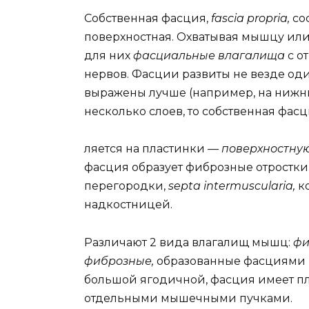
Собственная фасция,
fascia propria,
со
поверхностная. Охватывая мышцу или
для них
фасциальные влагалища
с о
нервов. Фасции развиты не везде од
выражены лучше (например, на нижни
несколько слоев, то собственная фас
ляется на пластинки —
поверхностну
фасция образует фиброзные отрост
перегородки,
septa intermuscularia,
к
надкостницей.
Различают 2 вида влагалищ мышц:
фи
фиброзные,
образованные фасциями и
большой ягодичной, фасция имеет п
отдельными мышечными пучками.