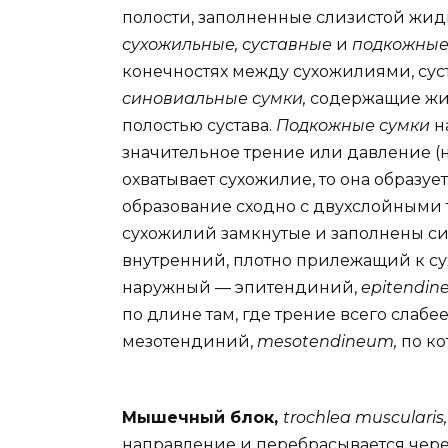
полости, заполненные слизистой жидк
сухожильные, суставные
и
подкожные
конечностях между сухожилиями, суст
синовиальные сумки,
содержащие жи
полостью сустава.
Подкожные сумки
н
значительное трение или давление (н
охватывает сухожилие, то она образуе
образование сходно с двухслойными
сухожилий замкнутые и заполнены си
внутренний, плотно прилежащий к с
наружный — эпитендиний,
epitendin
по длине там, где трение всего слабе
мезотендиний,
mesotendineum,
по ко
Мышечный блок,
trochlea muscularis
направление и перебрасывается чере