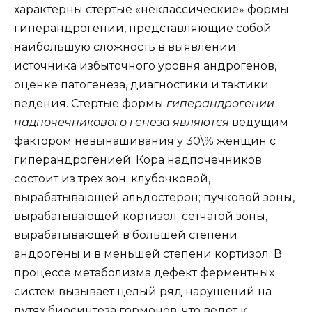
характерны стертые «неклассические» формы
гиперандрогении, представляющие собой
наибольшую сложность в выявлении
источника избыточного уровня андрогенов,
оценке патогенеза, диагностики и тактики
ведения. Стертые формы
гиперандрогении
надпочечникового генеза являются
ведущим
фактором невынашивания у 30\% женщин с
гиперандрогенией. Кора надпочечников
состоит из трех зон: клубочковой,
вырабатывающей альдостерон; пучковой зоны,
вырабатывающей кортизол; сетчатой зоны,
вырабатывающей в большей степени
андрогены и в меньшей степени кортизол. В
процессе метаболизма дефект ферментных
систем вызывает целый ряд нарушений на
путях биосинтеза гормонов, что ведет к