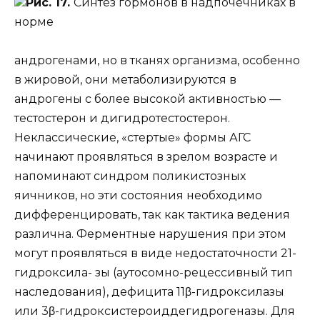
Рис. 17.
Синтез гормонов в надпочечниках в
норме
андрогенами, но в тканях организма, особенно
в жировой, они метаболизируются в
андрогены с более высокой активностью —
тестостерон и дигидротестостерон.
Неклассические, «стертые» формы АГС
начинают проявляться в зрелом возрасте и
напоминают синдром поликистозных
яичников, но эти состояния необходимо
дифференцировать, так как тактика ведения
различна. Ферментные нарушения при этом
могут проявляться в виде недостаточности 21-
гидроксила- зы (аутосомно-рецессивный тип
наследования), дефицита 11β-гидроксилазы
или 3β-гидроксистероиддегидрогеназы. Для