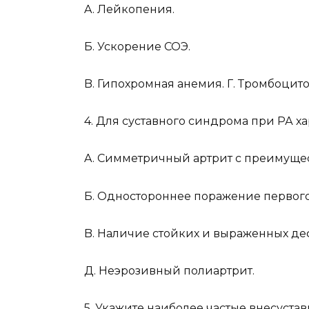
A. Лейкопения.
Б. Ускорение СОЭ.
B. Гипохромная анемия. Г. Тромбоцит
4. Для суставного синдрома при РА ха
A. Симметричный артрит с преимуще
Б. Одностороннее поражение первого
B. Наличие стойких и выраженных деф
Д. Неэрозивный полиартрит.
5. Укажите наиболее частые внесуста