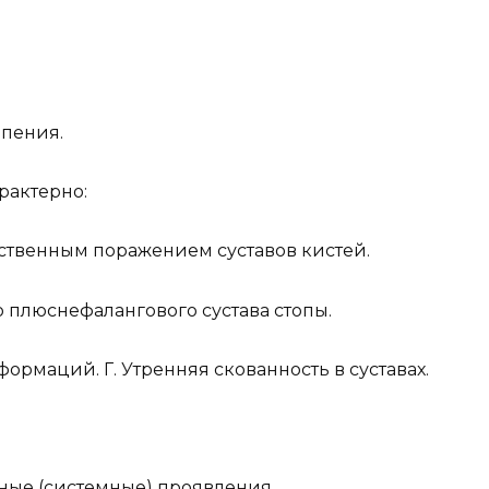
опения.
рактерно:
ственным поражением суставов кистей.
 плюснефалангового сустава стопы.
ормаций. Г. Утренняя скованность в суставах.
вные (системные) проявления