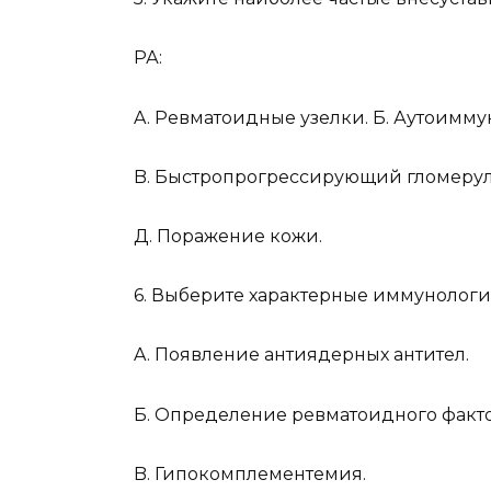
РА:
A. Ревматоидные узелки. Б. Аутоимму
B. Быстропрогрессирующий гломеруло
Д. Поражение кожи.
6. Выберите характерные иммунологи
A. Появление антиядерных антител.
Б. Определение ревматоидного факто
B. Гипокомплементемия.