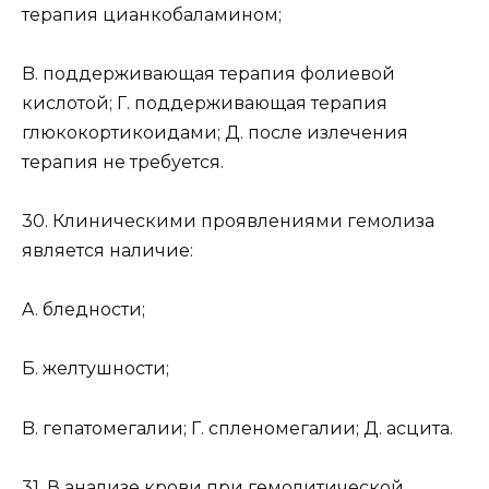
терапия цианкобаламином;
B. поддерживающая терапия фолиевой
кислотой; Г. поддерживающая терапия
глюкокортикоидами; Д. после излечения
терапия не требуется.
30. Клиническими проявлениями гемолиза
является наличие:
A. бледности;
Б. желтушности;
B. гепатомегалии; Г. спленомегалии; Д. асцита.
31. В анализе крови при гемолитической