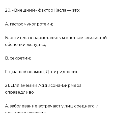
20. «Внешний» фактор Касла — это:
A. гастромукопротеин;
Б. антитела к париетальным клеткам слизистой
оболочки желудка;
B. секретин;
Г. цианкобаламин; Д. пиридоксин.
21. Для анемии Аддисона-Бирмера
справедливо:
A. заболевание встречают у лиц среднего и
пожилого возраста;