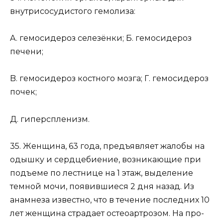
внутрисосудистого гемолиза:
A. гемосидероз селезёнки; Б. гемосидероз
печени;
B. гемосидероз костного мозга; Г. гемосидероз
почек;
Д. гиперспленизм.
35. Женщина, 63 года, предъявляет жалобы на
одышку и сердцебиение, возникающие при
подъеме по лестнице на 1 этаж, выделение
темной мочи, появившиеся 2 дня назад. Из
анамнеза известно, что в течение последних 10
лет женщина страдает остеоартрозом. На про-