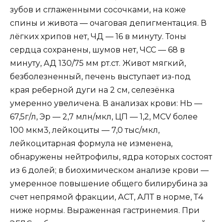
зубов и сглаженными сосочками, на коже
спины и живота — очаговая депигментация. В
лёгких хрипов нет, ЧД — 16 в минуту. Тоны
сердца сохранены, шумов нет, ЧСС — 68 в
минуту, АД 130/75 мм рт.ст. Живот мягкий,
безболезненный, печень выступает из-под
края реберной дуги на 2 см, селезёнка
умеренно увеличена. В анализах крови: НЬ —
67,5г/л, Эр — 2,7 млн/мкл, ЦП — 1,2, MCV более
100 мкм3, лейкоциты — 7,0 тыс/мкл,
лейкоцитарная формула не изменена,
обнаружены нейтрофилы, ядра которых состоят
из 6 долей; в биохимическом анализе крови —
умеренное повышение общего билирубина за
счет непрямой фракции, АСТ, АЛТ в норме, Т4
ниже нормы. Выраженная гастринемия. При