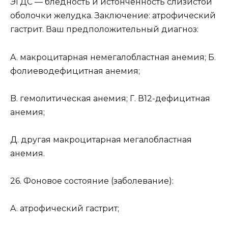
ЭГДС — бледность и истонченность слизистой
оболочки желудка. Заключение: атрофический
гастрит. Ваш предположительный диагноз:
A. макроцитарная немегалобластная анемия; Б.
фолиеводефицитная анемия;
B. гемолитическая анемия; Г. В12-дефицитная
анемия;
Д. другая макроцитарная мегалобластная
анемия.
26. Фоновое состояние (заболевание):
A. атрофический гастрит;