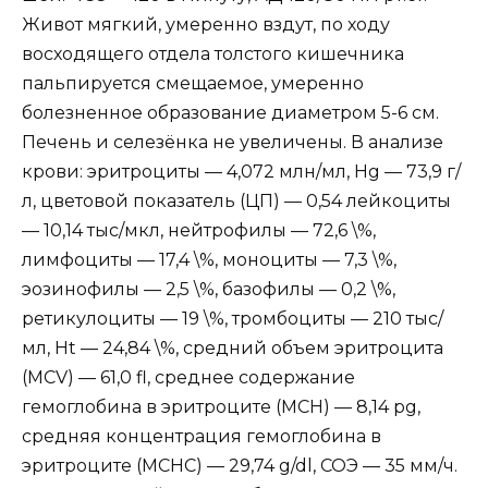
Живот мягкий, умеренно вздут, по ходу
восходящего отдела толстого кишечника
пальпируется смещаемое, умеренно
болезненное образование диаметром 5-6 см.
Печень и селезёнка не увеличены. В анализе
крови: эритроциты — 4,072 млн/мл, Hg — 73,9 г/
л, цветовой показатель (ЦП) — 0,54 лейкоциты
— 10,14 тыс/мкл, нейтрофилы — 72,6 \%,
лимфоциты — 17,4 \%, моноциты — 7,3 \%,
эозинофилы — 2,5 \%, базофилы — 0,2 \%,
ретикулоциты — 19 \%, тромбоциты — 210 тыс/
мл, Ht — 24,84 \%, средний объем эритроцита
(MCV) — 61,0 fl, среднее содержание
гемоглобина в эритроците (MCH) — 8,14 pg,
средняя концентрация гемоглобина в
эритроците (MCHC) — 29,74 g/dl, СОЭ — 35 мм/ч.