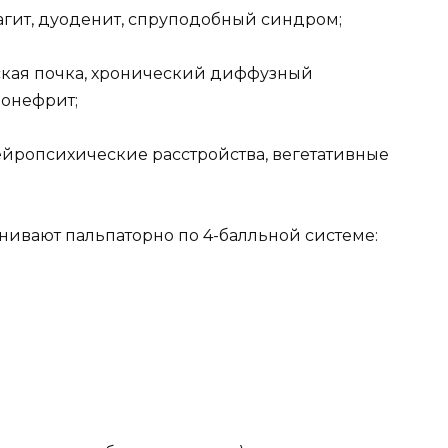
гит, дуоденит, спруподобный синдром;
кая почка, хронический диффузный
лонефрит;
йропсихические расстройства, вегетативные
нивают пальпаторно по 4-балльной системе: