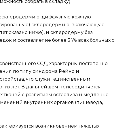
ожность собрать в складку).
ресклеродермию, диффузную кожную
тированную) склеродермию, включающую
дет сказано ниже), и склеродерму без
док и составляет не более 5 \% всех больных с
 свойственного ССД, характерны постепенно
ния по типу синдрома Рейно и
тройства, что служит единственным
огих лет. В дальнейшем присоединяется
 тканей с развитием остеолиза и медленно
менений внутренних органов (пищевода,
рактеризуется возникновением тяжелых