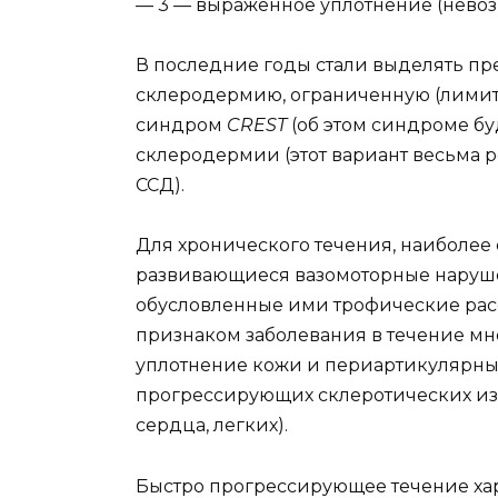
— 3 — выраженное уплотнение (невозм
В последние годы стали выделять п
склеродермию, ограниченную (лими
синдром
CREST
(об этом синдроме бу
склеродермии (этот вариант весьма ре
ССД).
Для хронического течения, наиболее
развивающиеся вазомоторные наруше
обусловленные ими трофические расс
признаком заболевания в течение мн
уплотнение кожи и периартикулярных
прогрессирующих склеротических из
сердца, легких).
Быстро прогрессирующее течение ха