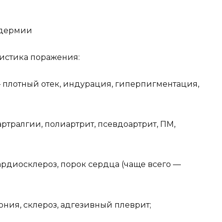
одермии
истика поражения:
плотный отек, индурация, гиперпигментация,
ртралгии, полиартрит, псевдоартрит, ПМ,
рдиосклероз, порок сердца (чаще всего —
ния, склероз, адгезивный плеврит;