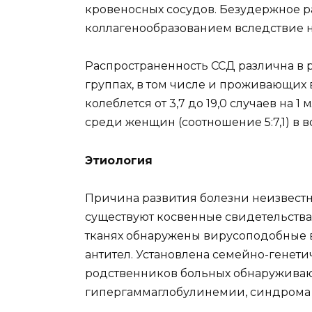
кровеносных сосудов. Безудержное р
коллагенообразованием вследствие 
Распространенность ССД различна в 
группах, в том числе и проживающих
колеблется от 3,7 до 19,0 случаев на 
среди женщин (соотношение 5:7,1) в во
Этиология
Причина развития болезни неизвестна
существуют косвенные свидетельства
тканях обнаружены вирусоподобные
антител. Установлена семейно-генети
родственников больных обнаруживаю
гипергаммаглобулинемии, синдрома Р