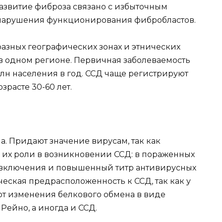
азвитие фиброза связано с избыточным
нарушения функционирования фибробластов.
разных географических зонах и этнических
 в одном регионе. Первичная заболеваемость
1 млн населения в год. ССД чаще регистрируют
зрасте 30-60 лет.
. Придают значение вирусам, так как
 их роли в возникновении ССД: в пораженных
 включения и повышенный титр антивирусных
ческая предрасположенность к ССД, так как у
т изменения белкового обмена в виде
ейно, а иногда и ССД.