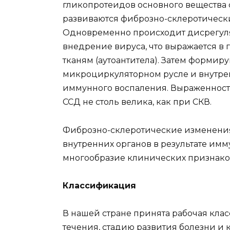
гликопротеидов основного вещества 
развиваются фиброзно-склеротическ
Одновременно происходит дисрегуля
внедрение вируса, что выражается в
тканям (аутоантитела). Затем форми
микроциркуляторном русле и внутрен
иммунного воспаления. Выраженнос
ССД не столь велика, как при СКВ.
Фиброзно-склеротические изменения
внутренних органов в результате им
многообразие клинических признаков 
Классификация
В нашей стране принята рабочая кла
течения, стадию развития болезни и