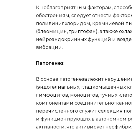
К неблагоприятным факторам, спосо
обострениям, следует отнести факто
поливинилхлоридом, кремниевой пыл
(блеомицин, триптофан), а также охл
нейроэндокринных функций и возде
вибрации.
Патогенез
В основе патогенеза лежит нарушени
(эндотелиальных, гладкомышечных кле
лимфоцитов, моноцитов, тучных клето
компонентами соединительнотканного
перечисленного служит селекция поп
и функционирующих в автономном р
активности, что активирует неофибр