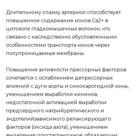
Длительному спазму артериол способствует
повышенное содержание ионов Са2+ в
цитозоле гладкомышечных волокон, что
связано с наследственно обусловленными
особенностями транспорта ионов через
полупроницаемые мембраны.
Повышение активности прессорных факторов
сочетается с ослаблением депрессорных
влияний с дуги аорты и синокаротидной зоны,
уменьшением выработки кининов,
недостаточной активацией выработки
предсердного натрийуретического и
эндотелийзависимого релаксирующего
факторов (оксида азота), уменьшением
выделения простагландинов, обладающих