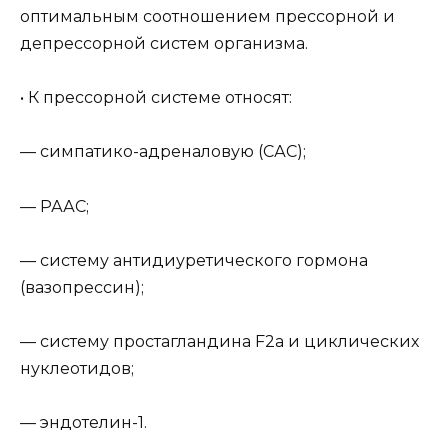
оптимальным соотношением прессорной и
депрессорной систем организма.
• К прессорной системе относят:
— симпатико-адреналовую (САС);
— РААС;
— систему антидиуретического гормона
(вазопрессин);
— систему простагландина F2a и циклических
нуклеотидов;
— эндотелин-1.