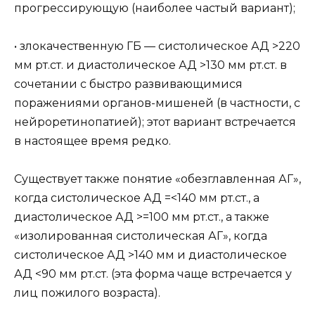
прогрессирующую (наиболее частый вариант);
• злокачественную ГБ — систолическое АД >220
мм рт.ст. и диастолическое АД >130 мм рт.ст. в
сочетании с быстро развивающимися
поражениями органов-мишеней (в частности, с
нейроретинопатией); этот вариант встречается
в настоящее время редко.
Существует также понятие «обезглавленная АГ»,
когда систолическое АД =<140 мм рт.ст., а
диастолическое АД >=100 мм рт.ст., а также
«изолированная систолическая АГ», когда
систолическое АД >140 мм и диастолическое
АД <90 мм рт.ст. (эта форма чаще встречается у
лиц пожилого возраста).