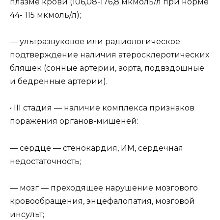
плазме крови (106,08-176,8 мкмоль/л при норме
44- 115 мкмоль/л);
— ультразвуковое или радиологическое
подтверждение наличия атеросклеротических
бляшек (сонные артерии, аорта, подвздошные
и бедренные артерии).
• III стадия — наличие комплекса признаков
поражения органов-мишеней:
— сердце — стенокардия, ИМ, сердечная
недостаточность;
— мозг — преходящее нарушение мозгового
кровообращения, энцефалопатия, мозговой
инсульт;