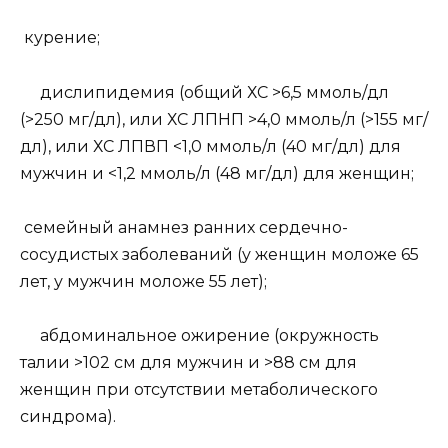
курение;
дислипидемия (общий ХС >6,5 ммоль/дл
(>250 мг/дл), или ХС ЛПНП >4,0 ммоль/л (>155 мг/
дл), или ХС ЛПВП <1,0 ммоль/л (40 мг/дл) для
мужчин и <1,2 ммоль/л (48 мг/дл) для женщин;
семейный анамнез ранних сердечно-
сосудистых заболеваний (у женщин моложе 65
лет, у мужчин моложе 55 лет);
абдоминальное ожирение (окружность
талии >102 см для мужчин и >88 см для
женщин при отсутствии метаболического
синдрома).