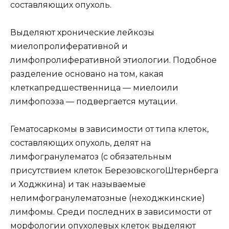
составляющих опухоль.
Выделяют хронические лейкозы
миелопролиферативной и
лимфопролиферативной этиологии. Подобное
разделение основано на том, какая
клеткапредшественница — миелоили
лимфопоэза — подвергается мутации.
Гематосаркомы в зависимости от типа клеток,
составляющих опухоль, делят на
лимфогранулематоз (с обязательным
присутствием клеток БерезовскогоШтернберга
и Ходжкина) и так называемые
нелимфогранулематозные (неходжкинские)
лимфомы. Среди последних в зависимости от
морфологии опухолевых клеток выделяют