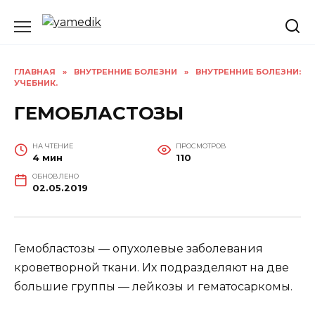
Перейти
к
содержанию
ГЛАВНАЯ
»
ВНУТРЕННИЕ БОЛЕЗНИ
»
ВНУТРЕННИЕ БОЛЕЗНИ:
УЧЕБНИК.
ГЕМОБЛАСТОЗЫ
НА ЧТЕНИЕ
ПРОСМОТРОВ
4 мин
110
ОБНОВЛЕНО
02.05.2019
Гемобластозы — опухолевые заболевания
кроветворной ткани. Их подразделяют на две
большие группы — лейкозы и гематосаркомы.