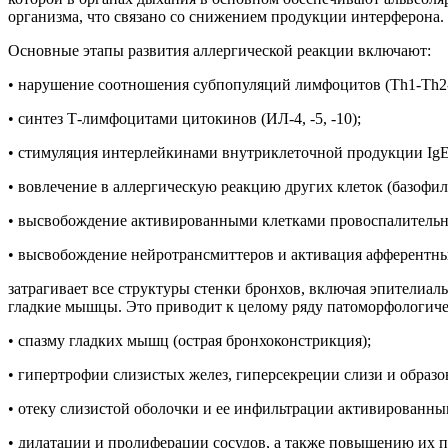
организма, что связано со снижением продукции интерферона.
Основные этапы развития аллергической реакции включают:
• нарушение соотношения субпопуляций лимфоцитов (Тh1-Тh2
• синтез Т-лимфоцитами цитокинов (ИЛ-4, -5, -10);
• стимуляция интерлейкинами внутриклеточной продукции IgE,
• вовлечение в аллергическую реакцию других клеток (базофил
• высвобождение активированными клетками провоспалительны
• высвобождение нейротрансмиттеров и активация афферентных
затрагивает все структуры стенки бронхов, включая эпителиа
гладкие мышцы. Это приводит к целому ряду патоморфологич
• спазму гладких мышц (острая бронхоконстрикция);
• гипертрофии слизистых желез, гиперсекреции слизи и образо
• отеку слизистой оболочки и ее инфильтрации активированны
• дилатации и пролиферации сосудов, а также повышению их 