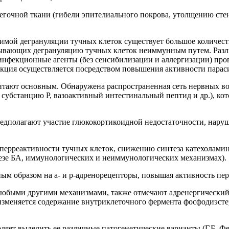
егочной ткани (гибели эпителиального покрова, утолщению сте
симой дегрануляции тучных клеток существует большое количес
ызывающих дегрануляцию тучных клеток неиммунным путем. Раз
), инфекционные агенты (без сенсибилизации и аллергизации) п
реакция осуществляется посредством повышения активности парас
читают основным. Обнаружена распространенная сеть нервных в
субстанцию Р, вазоактивный интестинальный пептид и др.), ко
едполагают участие глюкокортикоидной недостаточности, нару
перреактивности тучных клеток, снижению синтеза катехоламин
езе БА, иммунологических и неиммунологических механизмах).
ым образом на a- и р-адренорецепторы, повышая активность пе
юбыми другими механизмами, также отмечают адренергический
изменяется содержание внутриклеточного фермента фосфодиэстер
яет выделить ее различные патогенетические варианты (Г.Б. Фед