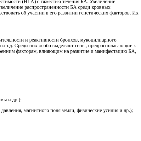
естимости (HLA) с тяжестью течения БА. Увеличение
 увеличение распространенности БА среди кровных
ствовать об участии в его развитии генетических факторов. Их
ительности и реактивности бронхов, мукоцилиарного
ы и т.д. Среди них особо выделяют гены, предрасполагающие к
тренним факторам, влияющим на развитие и манифестацию БА,
мы и др.);
давления, магнитного поля земли, физические усилия и др.);