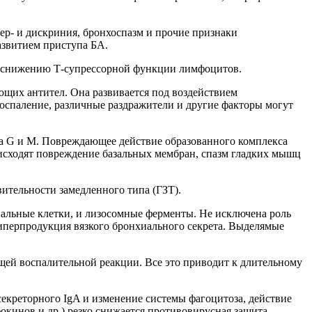
р- и дискриния, бронхоспазм и прочие признаки
азвитием приступа БА.
е, снижению Т-супрессорной функции лимфоцитов.
ющих антител. Она развивается под воздействием
воспаление, различные раздражители и другие факторы могут
а G и М. Повреждающее действие образованного комплекса
исходят повреждение базальных мембран, спазм гладких мышц
ительности замедленного типа (ГЗТ).
альные клетки, и лизосомные ферменты. Не исключена роль
гиперпродукция вязкого бронхиального секрета. Выделямые
щей воспалительной реакции. Все это приводит к длительному
креторного IgA и изменение системы фагоцитоза, действие
кинов и др.) резко снижается противовирусная защита