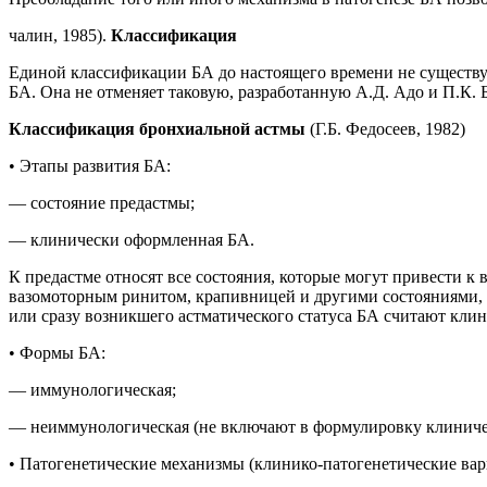
чалин, 1985).
Классификация
Единой классификации БА до настоящего времени не существу
БА. Она не отменяет таковую, разработанную А.Д. Адо и П.К. Б
Классификация бронхиальной астмы
(Г.Б. Федосеев, 1982)
• Этапы развития БА:
— состояние предастмы;
— клинически оформленная БА.
К предастме относят все состояния, которые могут привести к
вазомоторным ринитом, крапивницей и другими состояниями, 
или сразу возникшего астматического статуса БА считают кли
• Формы БА:
— иммунологическая;
— неиммунологическая (не включают в формулировку клиничес
• Патогенетические механизмы (клинико-патогенетические ва