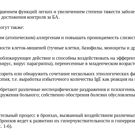
дшением функций легких и увеличением степени тяжести заболе
 достижения контроля за БА.
огут также:
ым (атопическим) аллергенам и повышать проницаемость слизис
ости клеток-мишеней (тучные клетки, базофилы, моноциты и др
ноблокирующее действие и способны воздействовать на эфферен
рус, вирус парагриппа), перенесенные в младенческом возраст
одозрить или обнаружить сочетание нескольких этиологических
пия, т.е. выработка избыточного количества IgE как реакция н
бретают различные неспецифические раздражения и психогенны
 окружения больного; собственно обострения болезни обусловле
тельный процесс в бронхах, вызванный воздействием различны
бронхов ведет к развитию их гиперчувствительности и гиперреак
 1-6).