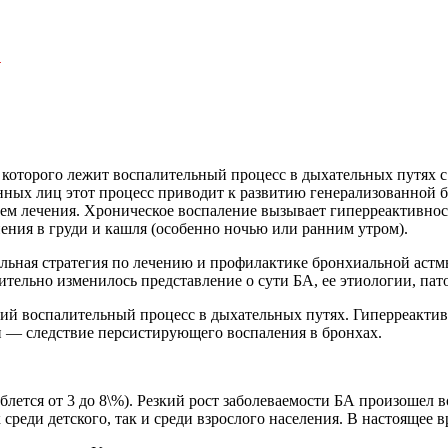
.
е которого лежит воспалительный процесс в дыхательных путях 
ных лиц этот процесс приводит к развитию генерализованной 
ем лечения. Хроническое воспаление вызывает гиперреактивно
ения в груди и кашля (особенно ночью или ранним утром).
льная стратегия по лечению и профилактике бронхиальной аст
чительно изменилось представление о сути БА, ее этиологии, па
кий воспалительный процесс в дыхательных путях. Гиперреакти
и — следствие персистирующего воспаления в бронхах.
ется от 3 до 8\%). Резкий рост заболеваемости БА произошел во 
среди детского, так и среди взрослого населения. В настоящее 