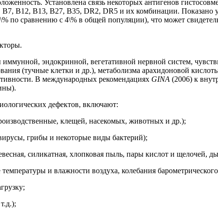
ложенность. Установлена связь некоторых антигенов гистосовм
, В7, В12, В13, В27, В35, DR2, DR5 и их комбинации. Показано
% по сравнению с 4\% в общей популяции), что может свидетель
кторы.
 иммунной, эндокринной, вегетативной нервной систем, чувств
ования (тучные клетки и др.), метаболизма арахидоновой кислот
активности. В международных рекомендациях
GINA
(2006) к вну
ины).
иологических дефектов, включают:
роизводственные, клещей, насекомых, животных и др.);
вирусы, грибы и некоторые виды бактерий);
весная, силикатная, хлопковая пыль, пары кислот и щелочей, ды
температуры и влажности воздуха, колебания барометрического 
грузку;
.д.);