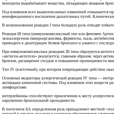
моноциты вырабатывают вещества, обладающие мощным бронх
Под влиянием всех вышеописанных изменений повышается прон
неинфекционного воспаления дыхательных путей. Клинически
В возникновении реакции I типа большую роль отводят избыто
Реакция III типа (иммунокомплексный тип или феномен Артюса
экзоаллергенов (микроорганизмы, ферменты, пыль, антибиотик
приводить к денатурации белков бронхиол и альвеол с после
При иммунокомплексных реакциях III типа образуются антите
«антиген-антитело» реализуется, главным образом, через акт
бронхов, расширение сосудов и повышение проницаемости мик
Тип IV (клеточный), при котором повреждающее действие ока
Основные медиаторы аллергической реакции IV типа — интер
активации кининовой системы. Под влиянием этих веществ раз
лимфоцитами
интерлейкины способствуют привлечению к месту аллергическ
нарушению бронхиальной проходимости.
В патогенезе БА определенная роль принадлежит местной «по
которой в органах дыхания в основном обеспечивают альвеоля