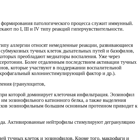
 формирования патологического процесса служит иммунный.
ают по I, III и IV типу реакций гиперчувствительности.
 типу аллергии относят немедленные реакции, развивающиеся
и субмукозных тучных клеток дыхательных путей и базофилов,
которых преобладают медиаторы воспаления. Уже через
 серотонин. Более отдаленным последствием активации тучных
инов, которые участвуют в поддержании воспалительной
макрофагальный колониестимулирующий фактор и др.).
ения (гранулоцитов,
, при которой доминирует клеточная инфильтрация. Эозинофил
й им эозинофильного катионного белка, а также выделения
ронхов эозинофильным большим основным протеином приводит к
ода. Активированные нейтрофилы стимулируют дегрануляцию
ей тучных клеток и эозинофилов. Кроме того, макрофаги и