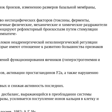
нок бронхов, изменению размеров базальной мембраны,
тво неспецифических факторов (токсины, ферменты,
личные физические, механические и химические раздражители
ровоцируют рефлекторный бронхоспазм путем стимуляции
импатиче-
олокон неадренергической нехолинергической регуляции
торые имеют отношение к развитию большинства признаков
шений функционирования яичников (гиперэстрогенемия и
ов, активации простагландинов F2a, а также нарушению
рвых и снижая активность последних.
 дисбаланс, выражающийся в преобладании системы
азы, усиливается поступление ионов кальция в клетку и
осеев, 1982; А.Г. Чу-