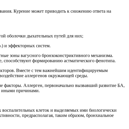
вания. Курение может приводить к снижению ответа на
той оболочки дыхательных путей для них;
.) и эффекторных систем.
тные зоны вагусного бронхоконстриктивного механизма.
е, способствуют формированию астматического фенотипа.
 факторов. Вместе с тем важнейшим идентифицируемым
а воздействие аллергенов окружающей среды.
е факторы. Аллерген, первоначально вызвавший развитие БА,
ны иными причинами.
х воспалительных клеток и выделяемых ими биологически
тивности, предрасполагая, таким образом, бронхиальное