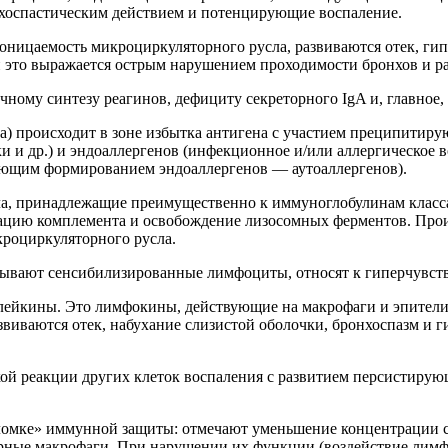
оспастическим действием и потенцирующие воспаление.
ицаемость микроциркуляторного русла, развиваются отек, гипе
 это выражается острым нарушением проходимости бронхов и р
чному синтезу реагинов, дефициту секреторного IgA и, главно
) происходит в зоне избытка антигена с участием преципитиру
и и др.) и эндоаллергенов (инфекционное и/или аллергическое 
дующим формированием эндоаллергенов — аутоаллергенов).
ла, принадлежащие преимущественно к иммуноглобулинам класс
ивацию комплемента и освобождение лизосомных ферментов. Про
роциркуляторного русла.
зывают сенсибилизированные лимфоциты, относят к гиперчувств
лейкины. Это лимфокины, действующие на макрофаги и эпители
виваются отек, набухание слизистой оболочки, бронхоспазм и 
ой реакции других клеток воспаления с развитием персистирую
ломке» иммунной защиты: отмечают уменьшение концентрации се
рные макрофаги. При нарушении их функции (воздействие лимфо