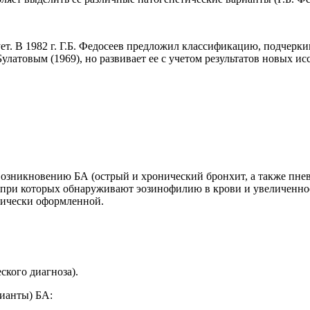
ет. В 1982 г. Г.Б. Федосеев предложил классификацию, подчер
улатовым (1969), но развивает ее с учетом результатов новых ис
 возникновению БА (острый и хронический бронхит, а также пне
при которых обнаруживают эозинофилию в крови и увеличенное
нически оформленной.
кого диагноза).
рианты) БА: