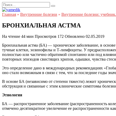
Перейти
Search
к
for:
содержанию
Главная
»
Внутренние болезни
»
Внутренние болезни: учебник
БРОНХИАЛЬНАЯ АСТМА
На чтение
44 мин
Просмотров
172
Обновлено
02.05.2019
Бронхиальная астма (БА) — хроническое заболевание, в основ
тучные клетки, эозинофилы и Т-лимфоциты. У предрасположен
полностью или частично обратимой спонтанно или под влияни
повторных эпизодов свистящих хрипов, одышки, чувства стесн
Это определение дано в международных рекомендациях «Глоба
оно стало возможным в связи с тем, что за последние годы зна
В основе БА (независимо от степени тяжести) лежит хроничес
обструкция и связанные с этим клинические симптомы болезн
Этиология
БА — распространенное заболевание (распространенность колебл
отмечено десятикратное увеличение ее распространенности как 