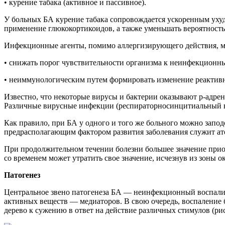
• курение табака (активное и пассивное).
У больных БА курение табака сопровождается ускоренным уху
применение глюкокортикоидов, а также уменьшать вероятность
Инфекционные агенты, помимо аллергизирующего действия, м
• снижать порог чувствительности организма к неинфекционн
• неиммунологическим путем формировать изменение реактивн
Известно, что некоторые вирусы и бактерии оказывают р-адре
Различные вирусные инфекции (респираторносинцитиальный ви
Как правило, при БА у одного и того же больного можно зап
предрасполагающим фактором развития заболевания служит ато
При продолжительном течении болезни большее значение прио
со временем может утратить свое значение, исчезнув из зоны
Патогенез
Центральное звено патогенеза БА — неинфекционный воспали
активных веществ — медиаторов. В свою очередь, воспаление 
дерево к сужению в ответ на действие различных стимулов (рис.