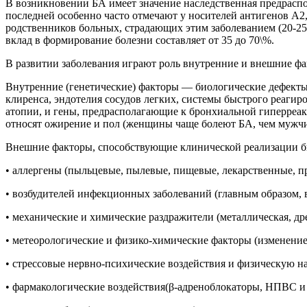
В возникновении БА имеет значение наследственная предраспо
последней особенно часто отмечают у носителей антигенов А2
родственников больных, страдающих этим заболеванием (20-25\
вклад в формирование болезни составляет от 35 до 70\%.
В развитии заболевания играют роль внутренние и внешние фа
Внутренние (генетические) факторы — биологические дефекты
клиренса, эндотелия сосудов легких, системы быстрого реагир
атопии, и гены, предрасполагающие к бронхиальной гиперре
относят ожирение и пол (женщины чаще болеют БА, чем мужч
Внешние факторы, способствующие клинической реализации б
• аллергены (пыльцевые, пылевые, пищевые, лекарственные, п
• возбудителей инфекционных заболеваний (главным образом, 
• механические и химические раздражители (металлическая, дре
• метеорологические и физико-химические факторы (изменение 
• стрессовые нервно-психические воздействия и физическую на
• фармакологические воздействия(β-адреноблокаторы, НПВС и т