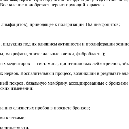
 Воспаление приобретает персистирующий характер.
-лимфоцитов), приводящее к поляризации Тh2-лимфоцитов;
 индукция под их влиянием активности и пролиферации эозиноф
ы, макрофаги, эпителиальные клетки, фибробласты);
х медиаторов — гистамина, цистеиниловых лейкотриенов, эйко
 нервов. Воспалительный процесс, возникший в результате алл
льный покров, базальную мембрану, ассоциированные с бронхам
еских изменений:
ванию слизистых пробок в просвете бронхов;
ми клетками;
проницаемости;