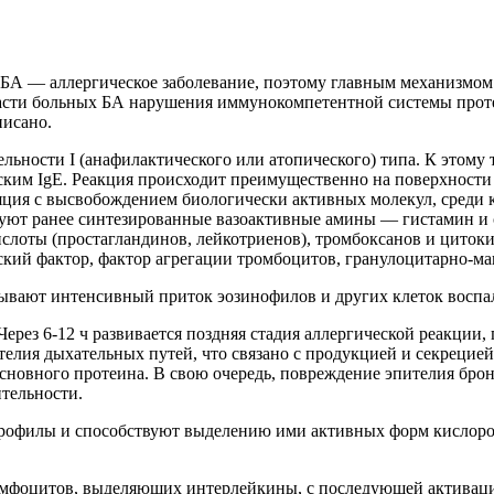
БА — аллергическое заболевание, поэтому главным механизмом
части больных БА нарушения иммунокомпетентной системы протек
писано.
ьности I (анафилактического или атопического) типа. К этому
еским IgE. Реакция происходит преимущественно на поверхност
яция с высвобождением биологически активных молекул, среди 
ируют ранее синтезированные вазоактивные амины — гистамин и
слоты (простагландинов, лейкотриенов), тромбоксанов и циток
ческий фактор, фактор агрегации тромбоцитов, гранулоцитарно-
вают интенсивный приток эозинофилов и других клеток воспал
ерез 6-12 ч развивается поздняя стадия аллергической реакции
телия дыхательных путей, что связано с продукцией и секрецие
основного протеина. В свою очередь, повреждение эпителия б
тельности.
трофилы и способствуют выделению ими активных форм кислор
лимфоцитов, выделяющих интерлейкины, с последующей активаци