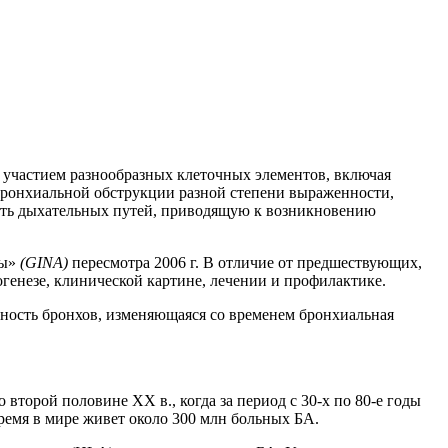
с участием разнообразных клеточных элементов, включая
бронхиальной обструкции разной степени выраженности,
сть дыхательных путей, приводящую к возникновению
мы»
(GINA)
пересмотра 2006 г. В отличие от предшествующих,
тогенезе, клинической картине, лечении и профилактике.
вность бронхов, изменяющаяся со временем бронхиальная
второй половине XX в., когда за период с 30-х по 80-е годы
время в мире живет около 300 млн больных БА.