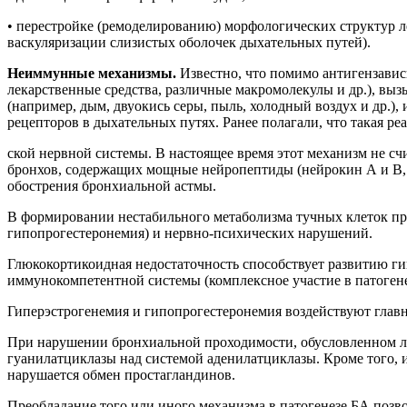
• перестройке (ремоделированию) морфологических структур л
васкуляризации слизистых оболочек дыхательных путей).
Неиммунные механизмы.
Известно, что помимо антигензави
лекарственные средства, различные макромолекулы и др.), в
(например, дым, двуокись серы, пыль, холодный воздух и др.
рецепторов в дыхательных путях. Ранее полагали, что такая 
ской нервной системы. В настоящее время этот механизм не с
бронхов, содержащих мощные нейропептиды (нейрокин А и В, 
обострения бронхиальной астмы.
В формировании нестабильного метаболизма тучных клеток пр
гипопрогестеронемия) и нервно-психических нарушений.
Глюкокортикоидная недостаточность способствует развитию ги
иммунокомпетентной системы (комплексное участие в патоген
Гиперэстрогенемия и гипопрогестеронемия воздействуют главн
При нарушении бронхиальной проходимости, обусловленном л
гуанилатциклазы над системой аденилатциклазы. Кроме того, 
нарушается обмен простагландинов.
Преобладание того или иного механизма в патогенезе БА позвол