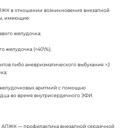
ЖК в отношении возникновения внезапной
ы, имеющие:
авого желудочка;
о желудочка (<40\%);
ентов либо аневризматического выбухания >2
ка;
 желудочковых аритмий с помощью
ца во время внутрисердечного ЭФИ.
 с АПЖК — профилактика внезапной сердечной