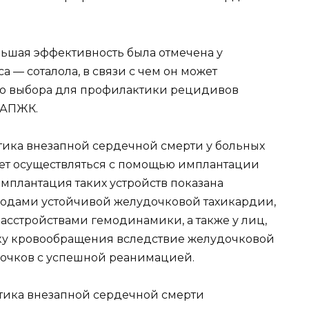
ьшая эффективность была отмечена у
а — соталола, в связи с чем он может
ого выбора для профилактики рецидивов
 АПЖК.
ика внезапной сердечной смерти у больных
жет осуществляться с помощью имплантации
плантация таких устройств показана
одами устойчивой желудочковой тахикардии,
асстройствами гемодинамики, а также у лиц,
ку кровообращения вследствие желудочковой
очков с успешной реанимацией.
тика внезапной сердечной смерти