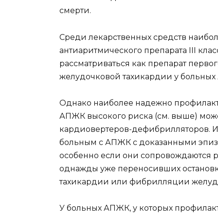
смерти.
Среди лекарственных средств наибол
антиаритмического препарата III класс
рассматриваться как препарат перв
желудочковой тахикардии у больных
Однако наиболее надежно профилакт
АПЖК высокого риска (см. выше) мо
кардиовертеров-дефибрилляторов. Им
больным с АПЖК с доказанными эпиз
особенно если они сопровождаются р
однажды уже переносивших останов
тахикардии или фибрилляции желуд
У больных АПЖК, у которых профилак