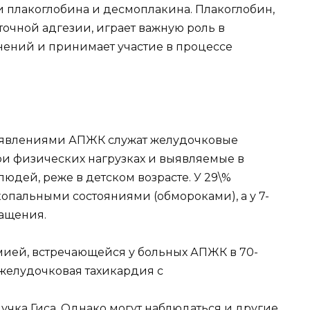
плакоглобина и десмоплакина. Плакоглобин,
очной адгезии, играет важную роль в
ений и принимает участие в процессе
явлениями АПЖК служат желудочковые
и физических нагрузках и выявляемые в
юдей, реже в детском возрасте. У 29\%
пальными состояниями (обмороками), а у 7-
ащения.
ией, встречающейся у больных АПЖК в 70-
 желудочковая тахикардия с
учка Гиса. Однако могут наблюдаться и другие