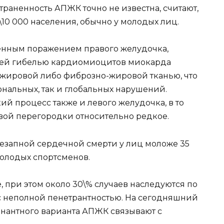
страненность АПЖК точно не известна, считают,
-1\10 000 населения, обычно у молодых лиц.
енным поражением правого желудочка,
щей гибелью кардиомиоцитов миокарда
 жировой либо фиброзно-жировой тканью, что
нальных, так и глобальных нарушений.
й процесс также и левого желудочка, в то
ой перегородки относительно редкое.
езапной сердечной смерти у лиц моложе 35
молодых спортсменов.
 при этом около 30\% случаев наследуются по
 неполной пенетрантностью. На сегодняшний
нантного варианта АПЖК связывают с