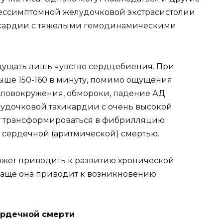
бессимптомной желудочковой экстрасистолии
кардии с тяжелыми гемодинамическими
щущать лишь чувство сердцебиения. При
ыше 150-160 в минуту, помимо ощущения
оловокружения, обмороки, падение АД
лудочковой тахикардии с очень высокой
жет трансформироваться в фибрилляцию
 сердечной (аритмической) смертью.
может приводить к развитию хронической
чаще она приводит к возникновению
ердечной смерти