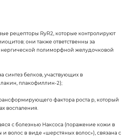
новые рецепторы RyR2, которые контролируют
иоцитов; они также ответственны за
инергической полиморфной желудочковой
 за синтез белков, участвующих в
лакин, плакофиллин-2);
трансформирующего фактора роста р, который
ах воспаления.
яся с болезнью Наксоса (поражение кожи в
 волос в виде «шерстяных волос»), связана с