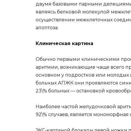
двумя базовыми парными делециями 
являясь белковой молекулой межклет
осуществлении межклеточных соедин
апоптоза.
Клиническая картина
Обычно первыми клиническими про
аритмии, возникающие чаще всего пр
основном у подростков или молодых л
больных АПЖК они проявляются синко
23\% больных — остановкой кровообр
Наиболее частой желудочковой аритм
92\% случаев, является мономорфная
ЭКГ-картиной блокады левой ножки п