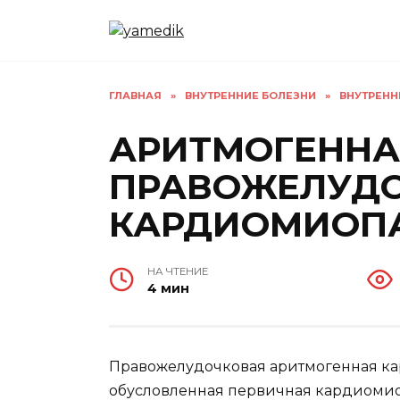
Перейти
к
содержанию
ГЛАВНАЯ
»
ВНУТРЕННИЕ БОЛЕЗНИ
»
ВНУТРЕНН
АРИТМОГЕННА
ПРАВОЖЕЛУД
КАРДИОМИОП
НА ЧТЕНИЕ
4 мин
Правожелудочковая аритмогенная к
обусловленная первичная кардиомиоп