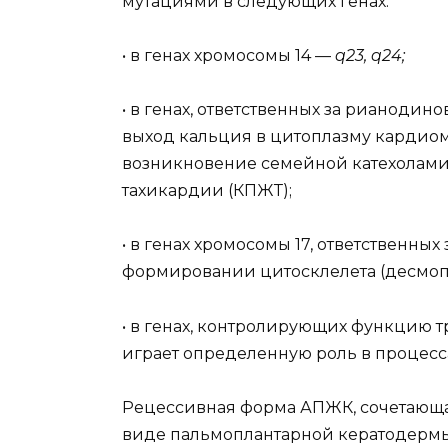
мутациями в следующих генах:
• в генах хромосомы 14 —
q23, q24;
• в генах, ответственных за рианоди
выход кальция в цитоплазму кардиом
возникновение семейной катехолам
тахикардии (КПЖТ);
• в генах хромосомы 17, ответственных
формировании цитосклелета (десмоп
• в генах, контролирующих функцию 
играет определенную роль в процесс
Рецессивная форма АПЖК, сочетающа
виде пальмоплантарной кератодермы и