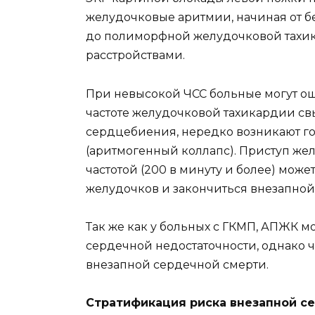
желудочковые аритмии, начиная от 
до полиморфной желудочковой тахи
расстройствами.
При невысокой ЧСС больные могут о
частоте желудочковой тахикардии св
сердцебиения, нередко возникают г
(аритмогенный коллапс). Приступ же
частотой (200 в минуту и более) мо
желудочков и закончиться внезапной
Так же как у больных с ГКМП, АПЖК 
сердечной недостаточности, однако 
внезапной сердечной смерти.
Стратификация риска внезапной с