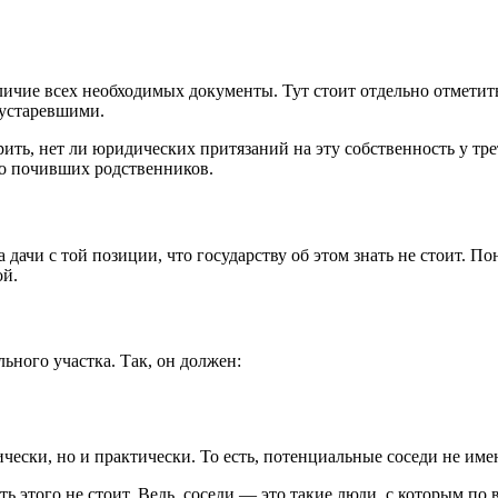
личие всех необходимых документы. Тут стоит отдельно отметить
 устаревшими.
ть, нет ли юридических притязаний на эту собственность у трет
но почивших родственников.
дачи с той позиции, что государству об этом знать не стоит. Пон
ой.
ного участка. Так, он должен:
дически, но и практически. То есть, потенциальные соседи не им
ь этого не стоит. Ведь, соседи — это такие люди, с которым по