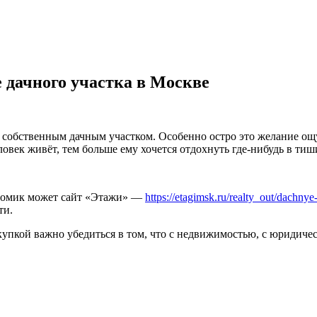
 дачного участка в Москве
м собственным дачным участком. Особенно остро это желание ощ
ловек живёт, тем больше ему хочется отдохнуть где-нибудь в тиш
 домик может сайт «Этажи» —
https://etagimsk.ru/realty_out/dachnye
ти.
купкой важно убедиться в том, что с недвижимостью, с юридическ