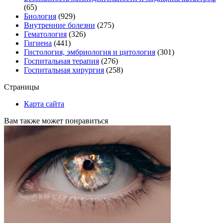
(65)
Биология
(929)
Внутренние болезни
(275)
Гематология
(326)
Гигиена
(441)
Гистология, эмбриология и цитология
(301)
Госпитальная терапия
(276)
Госпитальная хирургия
(258)
Страницы
Карта сайта
Вам также может понравиться