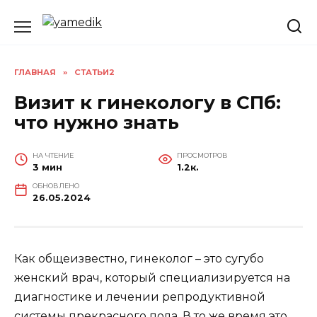
Перейти
к
содержанию
ГЛАВНАЯ
»
СТАТЬИ2
Визит к гинекологу в СПб:
что нужно знать
НА ЧТЕНИЕ
ПРОСМОТРОВ
3 мин
1.2к.
ОБНОВЛЕНО
26.05.2024
Как общеизвестно, гинеколог – это сугубо
женский врач, который специализируется на
диагностике и лечении репродуктивной
системы прекрасного пола. В то же время это