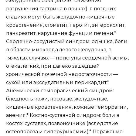
желудочного сока (за счет снижения
разрушения гастрина в почках), в поздних
стадиях могут быть желудочно-кишечные
кровотечения, стоматит, паротит, энтероколит,
панкреатит, нарушение функции печени.*
Сердечно-сосудистый синдром: одышка, боли
в области миокарда левого желудочка, в
тяжелых случаях — приступы сердечной астмы,
отека легких, при далеко зашедшей
хронической почечной недостаточности —
сухой или экссудативный перикардит.*
Анемически-геморрагический синдром:
бледность кожи, носовые, желудочные,
кишечные кровотечения, кожные геморрагии,
анемия.* Костно-суставной синдром: боли в
костях, суставах, позвоночнике (вследствие
остеопороза и гиперурикемии).* Поражение