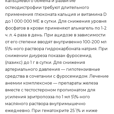
кальциевого обмена и развитие
остеодистрофии требуют длительного
применения глюконата кальция и витамина D
до 1 000 000 МЕ в сутки. Для снижения уровня
фосфатов в крови применяют альмагель по 1-2
ч. л. 4 раза в день. При ацидозе в зависимости
от его степени вводят внутривенно 100-200 мл
5\%-ного раствора гидрокарбоната натрия. При
снижении диуреза показан фуросемид
(лазикс) до 1 г в сутки. Для снижения
артериального давления — гипотензивные
средства в сочетании с фуросемидом. Лечение
анемии комплексное — препараты железа
вместе с тестостероном пропионатом для
усиления эритропоэза по 1 мл 5\%-ного
масляного раствора внутримышечно
ежедневно. При гематокрите 25 \% и ниже