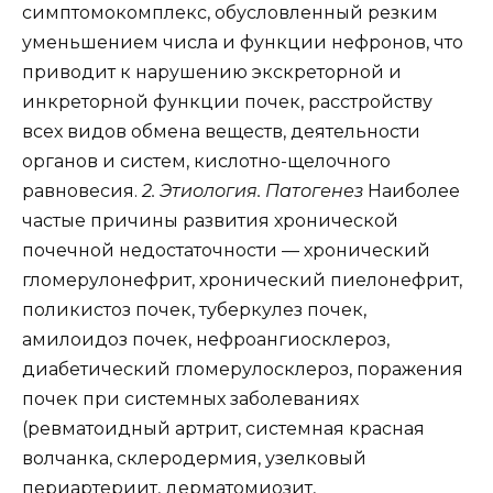
симптомокомплекс, обусловленный резким
уменьшением числа и функции нефронов, что
приводит к нарушению экскреторной и
инкреторной функции почек, расстройству
всех видов обмена веществ, деятельности
органов и систем, кислотно-щелочного
равновесия.
2. Этиология. Патогенез
Наиболее
частые причины развития хронической
почечной недостаточности — хронический
гломерулонефрит, хронический пиелонефрит,
поликистоз почек, туберкулез почек,
амилоидоз почек, нефроангиосклероз,
диабетический гломерулосклероз, поражения
почек при системных заболеваниях
(ревматоидный артрит, системная красная
волчанка, склеродермия, узелковый
периартериит, дерматомиозит,