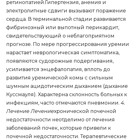
ретинопатией.Гипертензия, анемия и
электролитные сдвиги вызывают поражение
сердца. В терминальной стадии развивается
фибринозный или выпотный перикардит,
свидетельствующий о неблагоприятном
прогнозе. По мере прогрессирования уремии
нарастает неврологическая симптоматика,
появляются судорожные подергивания,
усиливается энцефалопатия, вплоть до
развития уремической комы с сильным
шумным ацидотическим дыханием (дыхание
Куссмауля). Характерна склонность больных к
инфекциям, часто отмечаются пневмонии.
4.
Лечение
Лечение
хронической почечной
недостаточности неотделимо от лечения
заболеваний почек, которые привели к
почечной недостаточности. Терапевтические