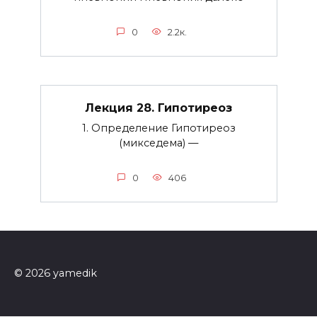
0
2.2к.
Лекция 28. Гипотиреоз
1. Определение Гипотиреоз
(микседема) —
0
406
© 2026 yamedik