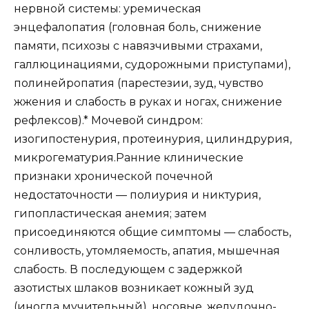
нервной системы: уремическая
энцефалопатия (головная боль, снижение
памяти, психозы с навязчивыми страхами,
галлюцинациями, судорожными приступами),
полинейропатия (парестезии, зуд, чувство
жжения и слабость в руках и ногах, снижение
рефлексов).* Мочевой синдром:
изогипостенурия, протеинурия, цилиндрурия,
микрогематурия.Ранние клинические
признаки хронической почечной
недостаточности — полиурия и никтурия,
гипопластическая анемия; затем
присоединяются общие симптомы — слабость,
сонливость, утомляемость, апатия, мышечная
слабость. В последующем с задержкой
азотистых шлаков возникает кожный зуд
(иногда мучительный), носовые, желудочно-