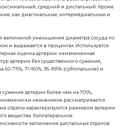
проксимальный, средний и дистальный. Кроме
такие, как диагональные, интермедиальные и
ся величиной уменьшения диаметра сосуда по
м и выражается в процентах. Используется
терная оценка артерии: неизмененная
тур артерии без существенного сужения,
50-71\%, 71-95\%, 95-99\% (субтотальное) и
сужение артерии более чем на 70\%,
одинамически незначимое рассматривается
ные отделы характеризуются размером артерии
го вещества. Коллатеральное
енсивности заполнения дистальных отделов