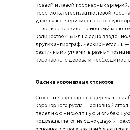
правой и левой коронарных артерий.
простую катетеризацию левой корона
удается катетеризировать правую ко
— это, как правило, неионный малот
количестве 4-8 мл на одно введение.
других ангиографических методик —
различными углами, в разных позиция
коронарного дерева и необходимост
Оценка коронарных стенозов
Строение коронарного дерева вариаб
коронарного русла — основной ствол
переднюю нисходящую и огибающую а
подразделяется на одно-, двух и тре
основного ствола как наиболее небл