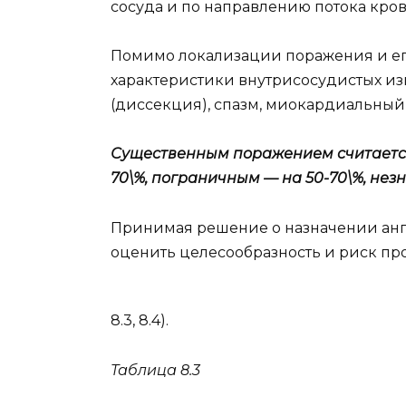
сосуда и по направлению потока кро
Помимо локализации поражения и его
характеристики внутрисосудистых и
(диссекция), спазм, миокардиальный
Существенным поражением считается
70\%, пограничным — на 50-70\%, нез
Принимая решение о назначении анг
оценить целесообразность и риск про
8.3, 8.4).
Таблица 8.3