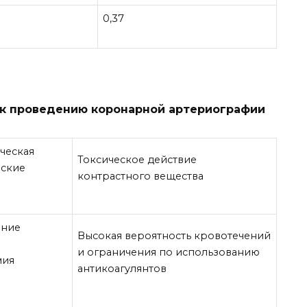
0,37
к проведению коронарной артериографии
ческая
Токсическое действие
еские
контрастного вещества
ение
Высокая вероятность кровотечений
и ограничения по использованию
мия
антикоагулянтов