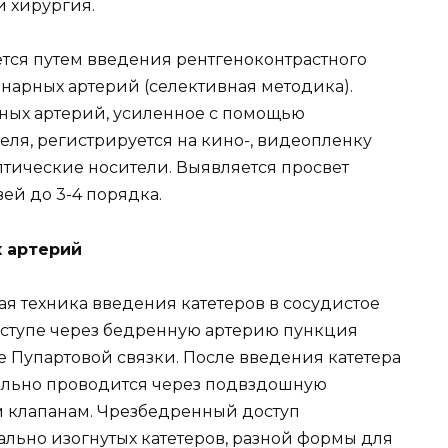
 хирургия.
тся путем введения рентгеноконтрастного
онарных артерий (селективная методика).
ных артерий, усиленное с помощью
ля, регистрируется на кино-, видеопленку
птические носители. Выявляется просвет
ей до 3-4 порядка.
х артерий
я техника введения катетеров в сосудистое
оступе через бедренную артерию пункция
е Пупартовой связки. После введения катетера
ельно проводится через подвздошную
ым клапанам. Чрезбедренный доступ
ьно изогнутых катетеров, разной формы для