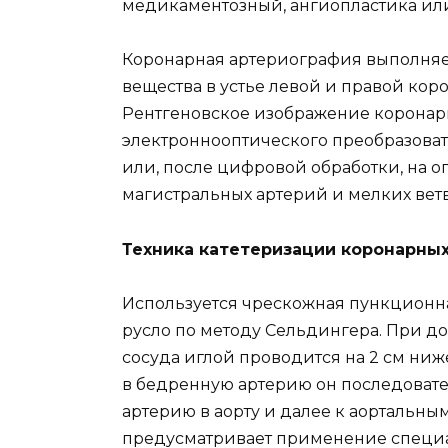
медикаментозный, ангиопластика или
Коронарная артериография выполняе
вещества в устье левой и правой кор
Рентгеновское изображение коронар
электроннооптического преобразовате
или, после цифровой обработки, на о
магистральных артерий и мелких ветв
Техника катетеризации коронарны
Используется чрескожная пункционна
русло по методу Сельдингера. При д
сосуда иглой проводится на 2 см ниж
в бедренную артерию он последоват
артерию в аорту и далее к аортальн
предусматривает применение специал