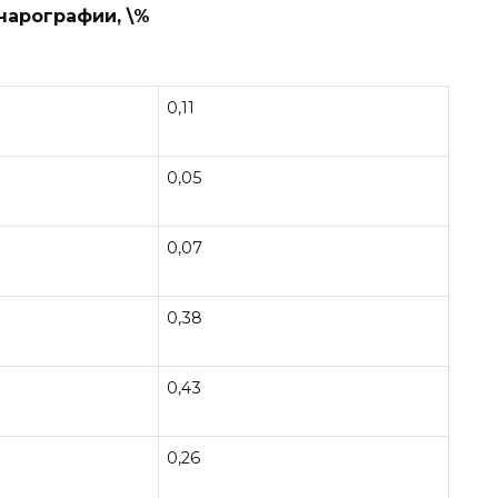
нарографии, \%
0,11
0,05
0,07
0,38
0,43
0,26