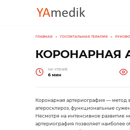
Перейти
к
содержанию
ГЛАВНАЯ
»
ГОСПИТАЛЬНАЯ ТЕРАПИЯ
»
РУКОВО
КОРОНАРНАЯ 
НА ЧТЕНИЕ
6 мин
Коронарная артериография — метод в
атеросклероз, функциональные суже
Несмотря на интенсивное развитие н
артериография позволяет наиболее о