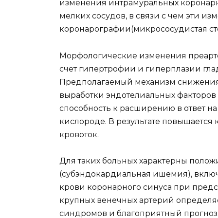
изменения интрамуральных коронарн
мелких сосудов, в связи с чем эти и
коронарографии(микрососудистая ст
Морфологические изменения преарте
счет гипертрофии и гиперплазии гл
Предполагаемый механизм снижения
выработки эндотелиальных факторов
способность к расширению в ответ н
кислороде. В результате повышается
кровоток.
Для таких больных характерны поло
(субэндокардиальная ишемия), включ
крови коронарного синуса при пред
крупных венечных артерий определяе
синдромов и благоприятный прогноз