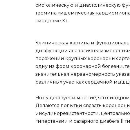
систолическую и диастолическую фу
термина «ишемическая кардиомиопат
синдроме X).
Клиническая картина и функционал
дисфункции аналогичны изменениям
поражении крупных коронарных артер
одну из форм коронарной болезни, те
значительная неравномерность ука
различных участках сердечной мышц
Но существует и мнение, что синдром
Делаются попытки связать коронарны
инсулинорезистентности, центральн
гипертензии и сахарного диабета II ти