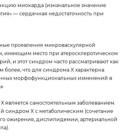
нкцию миокарда (изначальное значение
ия» — сердечная недостаточность при
ьные проявления микроваскулярной
, имеющим место при атеросклеротическом
ий, и этот синдром часто рассматривают как
м более, что для синдрома X характерна
занных морфофункциональных изменений в
ы.
 Х является самостоятельным заболеванием.
й синдром X с метаболическим (сочетание
ого ожирения, дислипидемии, артериальной
па).