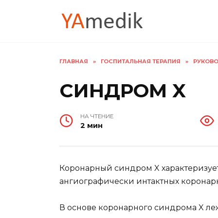
Перейти
к
содержанию
ГЛАВНАЯ
»
ГОСПИТАЛЬНАЯ ТЕРАПИЯ
»
РУКОВО
СИНДРОМ X
НА ЧТЕНИЕ
2 мин
Коронарный синдром X характеризуе
ангиографически интактных коронарн
В основе коронарного синдрома X л