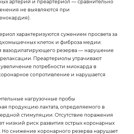
ых артерий и преартериол — сравнительно
зменения не выявляются при
енокардия).
риол характеризуются сужением просвета за
адкомышечных клеток и фиброза медии.
 вазодилатирующего резерва — нарушение
 релаксации. Преартериолы утрачивают
а увеличение потребности миокарда в
 коронарное сопротивление и нарушается
жительные нагрузочные пробы
ая продукцию лактата, определяемого в
сердной стимуляции. Отсутствие поражения
т низкий риск развития острых коронарных
. Но снижение коронарного резерва нарушает