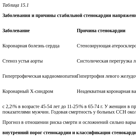
Таблица 15.1
Заболевания и причины стабильной стенокардии напряжен
Заболевание
Причина стенокардии
Коронарная болезнь сердца
Стенозирующая атеросклеро
Стеноз устья аорты
Систолическая перегрузка л
Гипертрофическая кардиомиопатия
Гипертрофия левого желудо
Коронарный Х-синдром
Неадекватная коронарная ва
с 2,2\% в возрасте 45-54 лет до 11-25\% в 65-74 г. У женщин в
показателями мужчин. Годовая смертность у больных ССН около
Прогноз в отношении риска смерти и осложнений сильно варьир
внутренний порог стенокардии и классификация стенокард