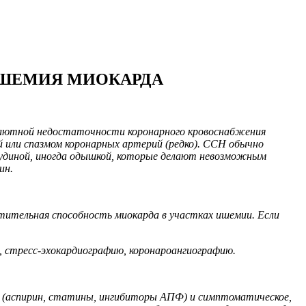
 ИШЕМИЯ МИОКАРДА
олютной недостаточности коронарного кровоснабжения
ой или спазмом коронарных артерий (редко). ССН обычно
рудиной, иногда одышкой, которые делают невозможным
ин.
тительная способность миокарда в участках ишемии. Если
, стресс-эхокардиографию, коронароангиографию.
 (аспирин, статины, ингибиторы АПФ) и симптоматическое,