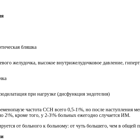
ия
тическая бляшка
евого желудочка, высокое внутрижелудочковое давление, гипер
чка
зодилатация при нагрузке (дисфункция эндотелия)
 пременопаузе частота ССН всего 0,5-1\%, но после наступления м
 2\%, кроме того, у 2-3\% больных ежегодно случается ИМ.
уется от больного к больному: от чуть большего, чем в общей п
ии