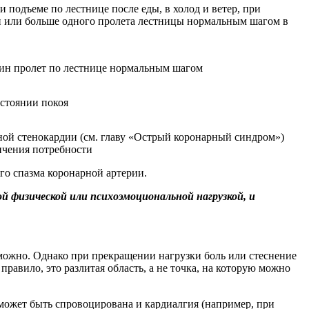
 подъеме по лестнице после еды, в холод и ветер, при
ти или больше одного пролета лестницы нормальным шагом в
один пролет по лестнице нормальным шагом
остоянии покоя
ьной стенокардии (см. главу «Острый коронарный синдром»)
ичения потребности
го спазма коронарной артерии.
 физической или психоэмоциональной нагрузкой, и
можно. Однако при прекращении нагрузки боль или стеснение
правило, это разлитая область, а не точка, на которую можно
может быть спровоцирована и кардиалгия (например, при