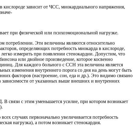
а в кислороде зависит от ЧСС, миокардиального напряжения,
значе-
вает при физической или психоэмоциональной нагрузке.
ном потреблении. Эти величины являются относительно
акторов, определяющих потребность миокарда в кислороде,
 легко измерить при появлении стенокардии. Допустим, что
бинсона или двойное произведение, которое косвенно
диниц. Для каждого больного с ССН эта величина является
ьных изменения внутреннего порога со дня на день могут быть
них факторов (настроение, сон, еда и др.). Это видимо связано
 в зависимости от указанных выше внешних и внутренних
 В связи с этим уменьшается усилие, при котором возникает
).
о всех случаях первоначально увеличивается потребность
ская нагрузка), а потом возникает стенокардия.