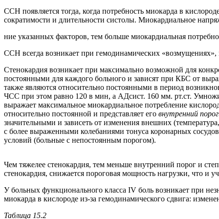
ССН появляется тогда, когда потребность миокарда в кислород
сократимости и длительности систолы. Миокардиальное напряж
ние указанных факторов, тем больше миокардиальная потребно
ССН всегда возникает при гемодинамических «возмущениях», к
Стенокардия возникает при максимально возможной для конкр
постоянными для каждого больного и зависят при КБС от выра
также являются относительно постоянными в период возникнов
ЧСС при этом равно 120 в мин, а АДсист. 160 мм. рт.ст. Умн
выражает максимальное миокардиальное потребление кислорода
относительно постоянной и представляет его
внутренний поро
значительными и зависеть от изменения внешних (температура, 
с более выраженными колебаниями тонуса коронарных сосудов
условий (больные с непостоянным порогом).
Чем тяжелее стенокардия, тем меньше внутренний порог и сте
стенокардия, снижается пороговая мощность нагрузки, что и уч
У больных функционального класса IV боль возникает при незн
миокарда в кислороде из-за гемодинамического сдвига: измене
Таблица 15.2