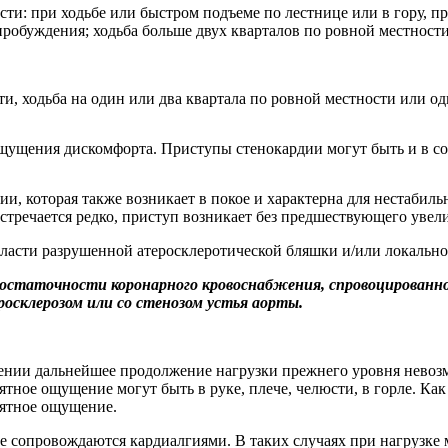
и: при ходьбе или быстром подъеме по лестнице или в гору, при
 пробуждения; ходьба больше двух кварталов по ровной местнос
ти, ходьба на один или два квартала по ровной местности или 
ощущения дискомфорта. Приступы стенокардии могут быть и в с
и, которая также возникает в покое и характерна для нестабил
встречается редко, приступ возникает без предшествующего увел
бласти разрушенной атеросклеротической бляшки и/или локально
статочности коронарного кровоснабжения, спровоцированной
осклерозом или со стенозом устья аорты.
ении дальнейшее продолжение нагрузки прежнего уровня невоз
ятное ощущение могут быть в руке, плече, челюсти, в горле. Как 
иятное ощущение.
е сопровождаются кардиалгиями. В таких случаях при нагрузке 