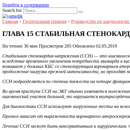
Перейти к содержанию
Search for:
Главная
»
Госпитальная терапия
»
Руководство по кардиологии :
ГЛАВА 15 СТАБИЛЬНАЯ СТЕНОКА
На чтение
36 мин
Просмотров
205
Обновлено
02.05.2019
Стабильная стенокардия напряжения (ССН) — это ишемически
вследствие временного увеличения потребности миокарда в кис
возникает у больных КБС со стенозирующим коронарным атеро
продолжение нагрузки прежней интенсивности, но проходят по
ССН подразделяется по степени тяжести на четыре функционал
Во время приступа ССН на ЭКГ обычно изменяется положение с
ишемический участок большой, то нарушается внутрисердечна
Для диагностики ССН используют нагрузочные тесты на велоэ
Прогноз зависит от выраженности коронарного атеросклероза
Лечение ССН может быть консервативным и хирургическим. Ф