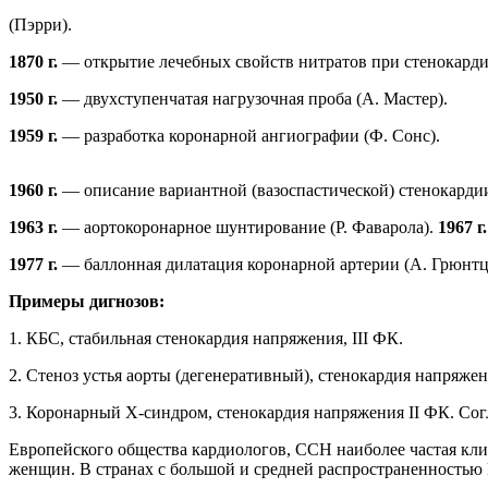
(Пэрри).
1870 г.
— открытие лечебных свойств нитратов при стенокард
1950 г.
— двухступенчатая нагрузочная проба (А. Мастер).
1959
г.
— разработка коронарной ангиографии (Ф. Сонс).
1960
г.
— описание вариантной (вазоспастической) стенокарди
1963 г.
— аортокоронарное шунтирование (Р. Фаварола).
1967 г
1977 г.
— баллонная дилатация коронарной артерии (А. Грюнтц
Примеры дигнозов:
1. КБС, стабильная стенокардия напряжения, III ФК.
2. Стеноз устья аорты (дегенеративный), стенокардия напряжен
3. Коронарный Х-синдром, стенокардия напряжения II ФК. Сог
Европейского общества кардиологов, ССН наиболее частая кли
женщин. В странах с большой и средней распространенностью 