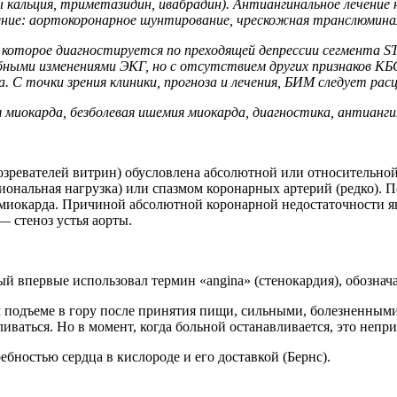
кальция, триметазидин, ивабрадин). Антиангинальное лечение 
ечение: аортокоронарное шунтирование, чрескожная транслюмина
которое диагностируется по преходящей депрессии сегмента ST 
обными изменениями ЭКГ, но с отсутствием других признаков КБ
а. С точки зрения клиники, прогноза и лечения, БИМ следует ра
миокарда, безболевая ишемия миокарда, диагностика, антианги
бозревателей витрин) обусловлена абсолютной или относительн
иональная нагрузка) или спазмом коронарных артерий (редко).
миокарда. Причиной абсолютной коронарной недостаточности я
— стеноз устья аорты.
й впервые использовал термин «angina» (стенокардия), обознача
м подъеме в гору после принятия пищи, сильными, болезненным
ливаться. Но в момент, когда больной останавливается, это непр
бностью сердца в кислороде и его доставкой (Бернс).