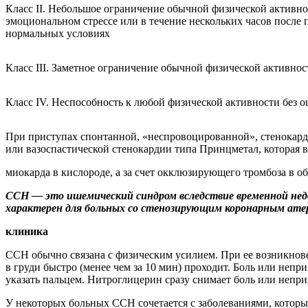
Класс II. Небольшое ограничение обычной физической активност
эмоциональном стрессе или в течение нескольких часов после
нормальных условиях
Класс III. Заметное ограничение обычной физической активнос
Класс IV. Неспособность к любой физической активности без 
При приступах спонтанной, «неспровоцированной», стенокарди
или вазоспастической стенокардии типа Принцметал, которая 
миокарда в кислороде, а за счет окклюзирующего тромбоза в о
ССН — это ишемический синдром вследствие временной недо
характерен для больных со стенозирующим коронарным атер
клиника
ССН обычно связана с физическим усилием. При ее возникнов
в груди быстро (менее чем за 10 мин) проходит. Боль или непри
указать пальцем. Нитроглицерин сразу снимает боль или непр
У некоторых больных ССН сочетается с заболеваниями, которы