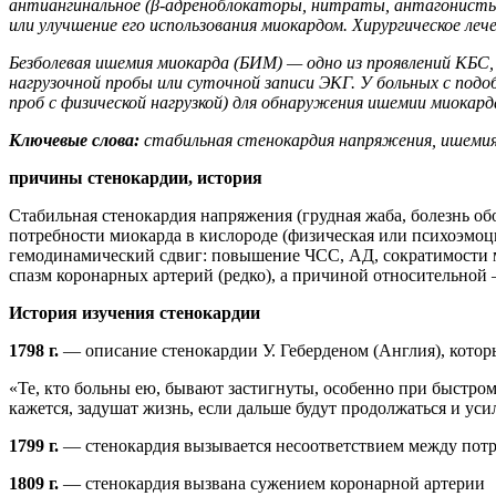
антиангинальное (β-адреноблокаторы, нитраты, антагонисты 
или улучшение его использования миокардом. Хирургическое л
Безболевая ишемия миокарда (БИМ) — одно из проявлений КБС, 
нагрузочной пробы или суточной записи ЭКГ. У больных с под
проб с физической нагрузкой) для обнаружения ишемии миокард
Ключевые слова:
стабильная стенокардия напряжения, ишемия 
причины стенокардии, история
Стабильная стенокардия напряжения (грудная жаба, болезнь о
потребности миокарда в кислороде (физическая или психоэмоц
гемодинамический сдвиг: повышение ЧСС, АД, сократимости 
спазм коронарных артерий (редко), а причиной относительной 
История изучения стенокардии
1798
г.
— описание стенокардии У. Геберденом (Англия), которы
«Те, кто больны ею, бывают застигнуты, особенно при быстро
кажется, задушат жизнь, если дальше будут продолжаться и уси
1799
г.
— стенокардия вызывается несоответствием между потре
1809 г.
— стенокардия вызвана сужением коронарной артерии