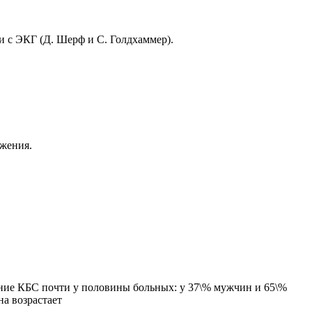
и с ЭКГ (Д. Шерф и С. Голдхаммер).
жения.
ение КБС почти у половины больных: у 37\% мужчин и 65\%
а возрастает