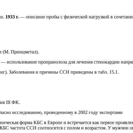
ии.
1933 г.
— описание пробы с физической нагрузкой в сочетани
и (М. Принцметал).
.
— использование пропранолола для лечения стенокардии напря
иг). Заболевания и причины ССН приведены в табл. 15.1.
ия III ФК.
ласно исследованию, проведенному в 2002 году экспертами
ническая форма КБС в Европе и встречается как первое проявл
КБС частота ССН соотносится с полом и возрастом. У мужчин он