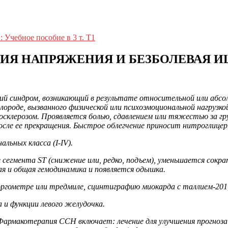
 Учебное пособие в 3 т. Т1
РДИЯ НАПРЯЖЕНИЯ И БЕЗБОЛЕВАЯ
й синдром, возникающий в результате относительной или абс
лороде, вызванного физической или психоэмоциональной нагрузк
склерозом. Проявляется болью, сдавлением или тяжестью за г
сле ее прекращения. Быстрое облегчение приносит нитроглицер
ьных класса (I-IV).
егмента ST (снижение или, редко, подъем), уменьшается сокра
я и общая гемодинамика и появляется одышка.
ргометре или тредмиле, сцинтиграфию миокарда с таллием-201
 и функции левого желудочка.
армакотерапия ССН включает: лечение для улучшения прогноза