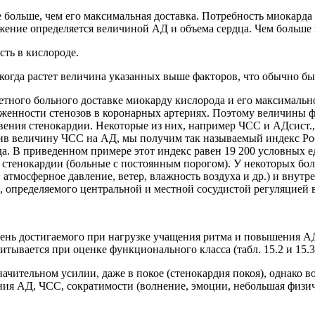
е больше, чем его максимальная доставка. Потребность миокард
ение определяется величиной АД и объема сердца. Чем больше 
сть в кислороде.
огда растет величина указанных выше факторов, что обычно бы
етного больного доставке миокарду кислорода и его максималь
женности стенозов в коронарных артериях. Поэтому величины ф
ения стенокардии. Некоторые из них, например ЧСС и АДсист.,
ожив величину ЧСС на АД, мы получим так называемый индекс Ро
. В приведенном примере этот индекс равен 19 200 условных е
г
стенокардии (больные с постоянным порогом). У некоторых бол
атмосферное давление, ветер, влажность воздуха и др.) и внутрен
, определяемого центральной и местной сосудистой регуляцией
пень достигаемого при нагрузке учащения ритма и повышения АД.
итывается при оценке функционального класса (табл. 15.2 и 15.3
ачительном усилии, даже в покое (стенокардия покоя), однако в
ния АД, ЧСС, сократимости (волнение, эмоции, небольшая физиче