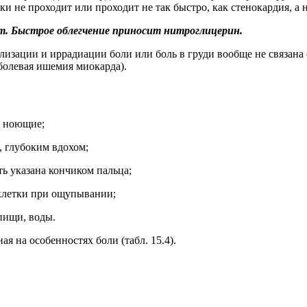
зки не проходит или проходит не так быстро, как стенокардия, 
т. Быстрое облегчение приносит нитроглицерин.
лизации и иррадиации боли или боль в груди вообще не связана 
болевая ишемия миокарда).
, ноющие;
, глубоким вдохом;
ть указана кончиком пальца;
 клетки при ощупывании;
пищи, воды.
я на особенностях боли (табл. 15.4).