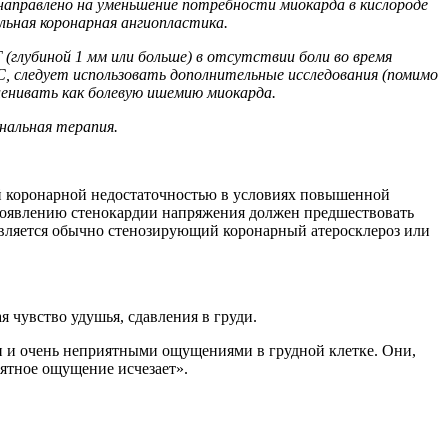
направлено на уменьшение потребности миокарда в кислороде
льная коронарная ангиопластика.
(глубиной 1 мм или больше) в отсутствии боли во время
С, следует использовать дополнительные исследования (помимо
сценивать как болевую ишемию миокарда.
нальная терапия.
ой коронарной недостаточностью в условиях повышенной
 Появлению стенокардии напряжения должен предшествовать
вляется обычно стенозирующий коронарный атеросклероз или
я чувство удушья, сдавления в груди.
и и очень неприятными ощущениями в грудной клетке. Они,
иятное ощущение исчезает».