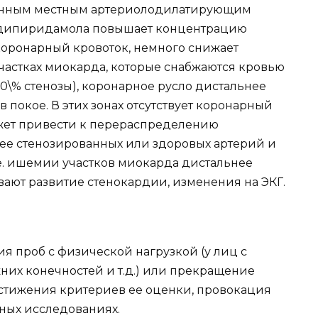
аженным местным артериолодилатирующим
 дипиридамола повышает концентрацию
коронарный кровоток, немного снижает
участках миокарда, которые снабжаются кровью
0\% стенозы), коронарное русло дистальнее
 покое. В этих зонах отсутствует коронарный
жет привести к перераспределению
нее стенозированных или здоровых артерий и
е. ишемии участков миокарда дистальнее
вают развитие стенокардии, изменения на ЭКГ.
я проб с физической нагрузкой (у лиц с
них конечностей и т.д.) или прекращение
стижения критериев ее оценки, провокация
ых исследованиях.