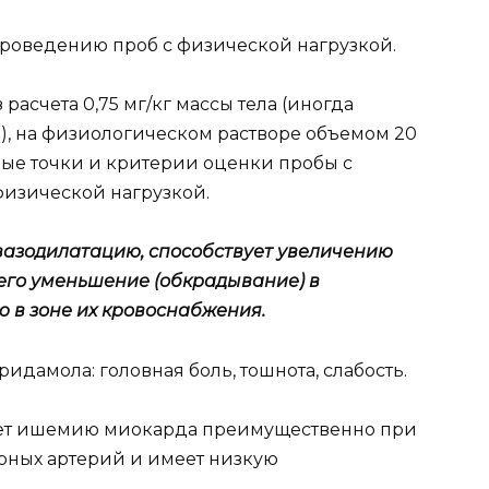
 проведению проб с физической нагрузкой.
асчета 0,75 мг/кг массы тела (иногда
ла), на физиологическом растворе объемом 20
чные точки и критерии оценки пробы с
физической нагрузкой.
азодилатацию, способствует увеличению
 его уменьшение (обкрадывание) в
ю в зоне их кровоснабжения.
дамола: головная боль, тошнота, слабость.
ет ишемию миокарда преимущественно при
ных артерий и имеет низкую