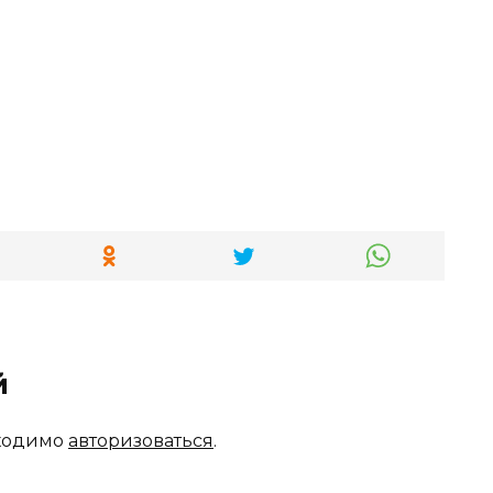
й
бходимо
авторизоваться
.