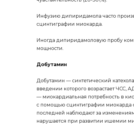
Инфузию дипиридамола часто произв
сцинтиграфии миокарда.
Иногда дипиридамоловую пробу ком
мощности.
Добутамин
Добутамин — синтетический катехола
введении которого возрастает ЧСС, А
— миокардиальная потребность в ки
с помощью сцинтиграфии миокарда с 
последней наблюдают за изменениям
нарушается при развитии ишемии ми