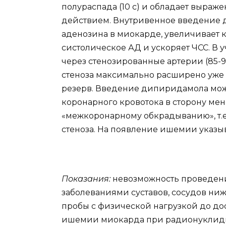
полураспада (10 с) и обладает выр
действием. Внутривенное введение
аденозина в миокарде, увеличивает 
систолическое АД и ускоряет ЧСС. В 
через стенозированные артерии (85-9
стеноза максимально расширено уже в
резерв. Введение дипиридамола мо
коронарного кровотока в сторону ме
«межкоронарному обкрадыванию», т.
стеноза. На появление ишемии указы
Показания:
невозможность проведени
заболеваниями суставов, сосудов ниж
пробы с физической нагрузкой до до
ишемии миокарда при радионуклидн