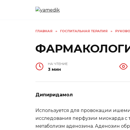
Перейти
к
содержанию
ГЛАВНАЯ
»
ГОСПИТАЛЬНАЯ ТЕРАПИЯ
»
РУКОВО
ФАРМАКОЛОГИ
НА ЧТЕНИЕ
3 мин
Дипиридамол
Используется для провокации ишеми
исследования перфузии миокарда с 
метаболизм аденозина. Аденозин обр