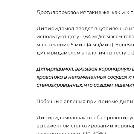
Противопоказания
такие же, как и к
Дипиридамол вводят внутривенно из р
используют дозу 0,84 мг/кг массы те
мл в течение 5 мин (4 мл/мин). Коне
дипиридамолом аналогичны тесту с 
Дипиридамол, вызывая коронарную в
кровотока в неизмененных сосудах и
стенозированных, что создает ишеми
Побочные явления при приеме дипири
Дипиридамоловая проба провоциру
выраженном стенозировании коронар
чувствительность (20-30\%).