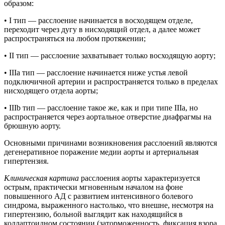
образом:
• I тип — расслоение начинается в восходящем отделе,
переходит через дугу в нисходящий отдел, а далее может
распространяться на любом протяжении;
• II тип — расслоение захватывает только восходящую аорту;
• IIIа тип — расслоение начинается ниже устья левой
подключичной артерии и распространяется только в пределах
нисходящего отдела аорты;
• IIIb тип — расслоение такое же, как и при типе IIIa, но
распространяется через аортальное отверстие диафрагмы на
брюшную аорту.
Основными причинами возникновения расслоений являются
дегенеративное поражение медии аорты и артериальная
гипертензия.
Клиническая картина
расслоения аорты характеризуется
острым, практически мгновенным началом на фоне
повышенного АД с развитием интенсивного болевого
синдрома, выраженного настолько, что внешне, несмотря на
гипертензию, больной выглядит как находящийся в
коллаптоидном состоянии (заторможенность, фиксация взора,