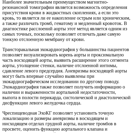
Наиболее значительным преимуществом магнитно-
резонансной томографии является возможность определения
присутствия крови в жидкостных скоплениях, а если это
кровь, то является ли ее накопление острым или хроническим,
а также различать тромб, гематому и медленный кровоток. В
диагностике расслоений аорты этот метод является одним из
самых точных, поскольку позволяет отличать даже самую
тонкую отслоенную мембрану от крови.
Трансторакальная эхокардиография у большинства пациентов
позволяет визуализировать корень аорты и проксимальную
часть восходящей аорты, выявить расширение этого сегмента
аорты, утолщение стенки, наличие отслоенной интимы,
сдавление левого предсердия. Аневризмы восходящей аорты
могут быть впервые случайно выявлены при
эхокардиографическом исследовании по другому поводу.
Эхокардиография также позволяет получить информацию о
наличии и выраженности аортальной недостаточности,
выпота в полости перикарда, систолической и диастолической
дисфункции левого желудочка сердца.
Чреспищеводная ЭхоКГ позволяет установить точную
локализацию и размеры аневризмы в восходящем и
нисходящем отделах грудной аорты, наличие тромбов в
просвете, оценить функцию аортального клапана и