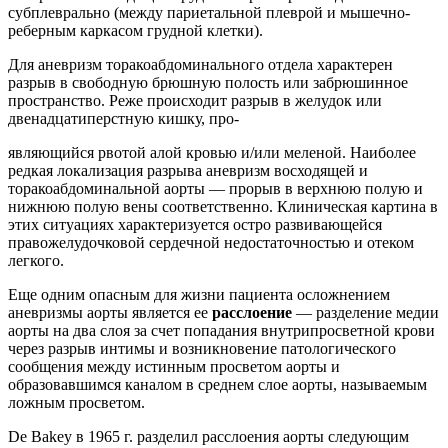
субплеврально (между париетальной плеврой и мышечно-
реберным каркасом грудной клетки).
Для аневризм торакоабдоминального отдела характерен
разрыв в свободную брюшную полость или забрюшинное
пространство. Реже происходит разрыв в желудок или
двенадцатиперстную кишку, про-
являющийся рвотой алой кровью и/или меленой. Наиболее
редкая локализация разрыва аневризм восходящей и
торакоабдоминальной аорты — прорыв в верхнюю полую и
нижнюю полую вены соответственно. Клиническая картина в
этих ситуациях характеризуется остро развивающейся
правожелудочковой сердечной недостаточностью и отеком
легкого.
Еще одним опасным для жизни пациента осложнением
аневризмы аорты является ее
расслоение
— разделение медии
аорты на два слоя за счет попадания внутрипросветной крови
через разрыв интимы и возникновение патологического
сообщения между истинным просветом аорты и
образовавшимся каналом в среднем слое аорты, называемым
ложным просветом.
De Bakey в 1965 г. разделил расслоения аорты следующим