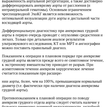
выраженность аортальной регургитации, а также достоверно
дифференцировать аневризму аорты от расслоения (и
интрамуральной гематомы). Основным ограничением
чреспищеводной ЭхоКГ является невозможность
оптимальной визуализации дуги аорты и дистальной части
восходящей аорты.
Дифференциальную диагностику при аневризмах грудной
аорты в первую очередь проводят с опухолями средостения и
легких. Только при детальном анализе результатов
ультразвукового исследования, КТ или МРТ и ангиографии
можно поставить правильный диагноз.
Показанием к операции в плановом порядке при аневризме
грудной аорты является прежде всего ее симптомное течение,
к экстренному вмешательству приводит ее разрыв. При
асимптомном течении аневризм хирургическое лечение
считается показанным при расшире-
нии аорты, более, чем на 100\%, превышающим нормальный
диаметр (т.е. фактически при наличии диагноза аневризмы
грудной аорты).
Противопоказанием к плановой операции по поводу
аневризм грудного отдела аорты следует считать наличие у
больного печеночно-почечной недостаточности, застойной