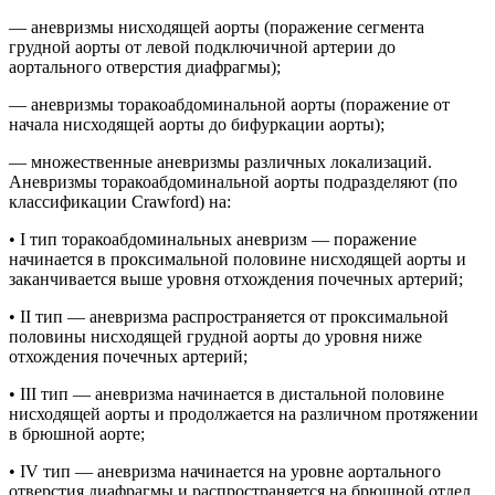
— аневризмы нисходящей аорты (поражение сегмента
грудной аорты от левой подключичной артерии до
аортального отверстия диафрагмы);
— аневризмы торакоабдоминальной аорты (поражение от
начала нисходящей аорты до бифуркации аорты);
— множественные аневризмы различных локализаций.
Аневризмы торакоабдоминальной аорты подразделяют (по
классификации Crawford) на:
• I тип торакоабдоминальных аневризм — поражение
начинается в проксимальной половине нисходящей аорты и
заканчивается выше уровня отхождения почечных артерий;
• II тип — аневризма распространяется от проксимальной
половины нисходящей грудной аорты до уровня ниже
отхождения почечных артерий;
• III тип — аневризма начинается в дистальной половине
нисходящей аорты и продолжается на различном протяжении
в брюшной аорте;
• IV тип — аневризма начинается на уровне аортального
отверстия диафрагмы и распространяется на брюшной отдел