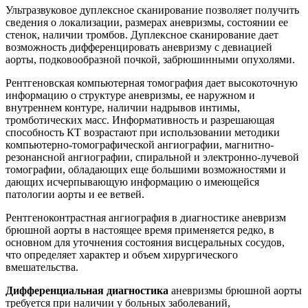
Ультразвуковое дуплексное сканирование позволяет получить
сведения о локализации, размерах аневризмы, состоянии ее
стенок, наличии тромбов. Дуплексное сканирование дает
возможность дифференцировать аневризму с девиацией
аорты, подковообразной почкой, забрюшинными опухолями.
Рентгеновская компьютерная томография дает высокоточную
информацию о структуре аневризмы, ее наружном и
внутреннем контуре, наличии надрывов интимы,
тромботических масс. Информативность и разрешающая
способность КТ возрастают при использовании методики
компьютерно-томографической ангиографии, магнитно-
резонансной ангиографии, спиральной и электронно-лучевой
томографии, обладающих еще большими возможностями и
дающих исчерпывающую информацию о имеющейся
патологии аорты и ее ветвей.
Рентгеноконтрастная ангиография в диагностике аневризм
брюшной аорты в настоящее время применяется редко, в
основном для уточнения состояния висцеральных сосудов,
что определяет характер и объем хирургического
вмешательства.
Дифференциальная диагностика
аневризмы брюшной аорты
требуется при наличии у больных заболеваний,