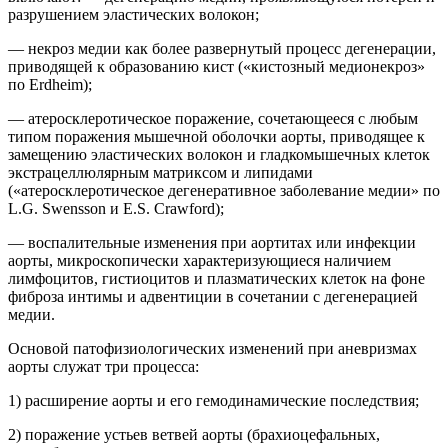
разрушением эластических волокон;
— некроз медии как более развернутый процесс дегенерации,
приводящей к образованию кист («кистозный медионекроз»
по Erdheim);
— атеросклеротическое поражение, сочетающееся с любым
типом поражения мышечной оболочки аорты, приводящее к
замещению эластических волокон и гладкомышечных клеток
экстрацеллюлярным матриксом и липидами
(«атеросклеротическое дегенеративное заболевание медии» по
L.G. Swensson и E.S. Crawford);
— воспалительные изменения при аортитах или инфекции
аорты, микроскопически характеризующиеся наличием
лимфоцитов, гистиоцитов и плазматических клеток на фоне
фиброза интимы и адвентиции в сочетании с дегенерацией
медии.
Основой патофизиологических изменений при аневризмах
аорты служат три процесса:
1) расширение аорты и его гемодинамические последствия;
2) поражение устьев ветвей аорты (брахиоцефальных,