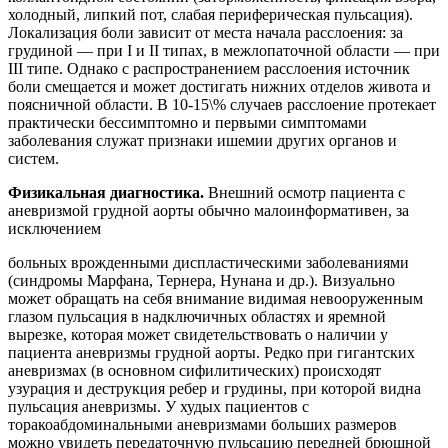
холодный, липкий пот, слабая периферическая пульсация).
Локализация боли зависит от места начала расслоения: за
грудиной — при I и II типах, в межлопаточной области — при
III типе. Однако с распространением расслоения источник
боли смещается и может достигать нижних отделов живота и
поясничной области. В 10-15\% случаев расслоение протекает
практически бессимптомно и первыми симптомами
заболевания служат признаки ишемии других органов и
систем.
Физикальная диагностика.
Внешний осмотр пациента с
аневризмой грудной аорты обычно малоинформативен, за
исключением
больных врожденными диспластическими заболеваниями
(синдромы Марфана, Тернера, Нунана и др.). Визуально
может обращать на себя внимание видимая невооруженным
глазом пульсация в надключичных областях и яремной
вырезке, которая может свидетельствовать о наличии у
пациента аневризмы грудной аорты. Редко при гигантских
аневризмах (в основном сифилитических) происходят
узурация и деструкция ребер и грудины, при которой видна
пульсация аневризмы. У худых пациентов с
торакоабдоминальными аневризмами больших размеров
можно увидеть передаточную пульсацию передней брюшной