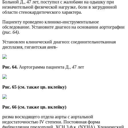
Больной Д., 47 лет, поступил с жалобами на одышку при
незначительной физической нагрузке, боли в загрудинной
области стенокардитического характера.
Пациенту проведено клинико-инструментальное
обследование. Установите диагноз на основании аортографии
(рис. 64).
Установлен клинический диагноз: соединительнотканная
дисплазия, гигантская анев-
Рис. 64.
Аортограмма пациента Д., 47 лет
Рис. 65 (см. также цв. вклейку)
Рис. 66 (см. также цв. вклейку)
ризма восходящего отдела аорты с аортальной
недостаточностью IV степени. Постоянная форма
фибрилляции предсердий. ХСН 3 ф.к. (NYHA). Хронический