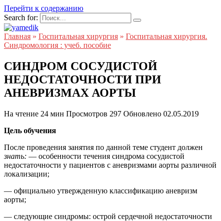
Перейти к содержанию
Search for:
Главная
»
Госпитальная хирургия
»
Госпитальная хирургия.
Синдромология : учеб. пособие
СИНДРОМ СОСУДИСТОЙ
НЕДОСТАТОЧНОСТИ ПРИ
АНЕВРИЗМАХ АОРТЫ
На чтение
24 мин
Просмотров
297
Обновлено
02.05.2019
Цель обучения
После проведения занятия по данной теме студент должен
знать:
— особенности течения синдрома сосудистой
недостаточности у пациентов с аневризмами аорты различной
локализации;
— официально утвержденную классификацию аневризм
аорты;
— следующие синдромы: острой сердечной недостаточности