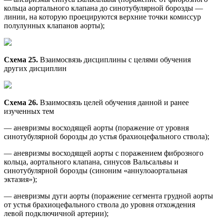
кольца аортального клапана до синотубулярной борозды —
линии, на которую проецируются верхние точки комиссур
полулунных клапанов аорты);
Схема 25.
Взаимосвязь дисциплины с целями обучения
других дисциплин
Схема 26.
Взаимосвязь целей обучения данной и ранее
изученных тем
— аневризмы восходящей аорты (поражение от уровня
синотубулярной борозды до устья брахиоцефального ствола);
— аневризмы восходящей аорты с поражением фиброзного
кольца, аортального клапана, синусов Вальсальвы и
синотубулярной борозды (синоним «аннулоаортальная
эктазия»);
— аневризмы дуги аорты (поражение сегмента грудной аорты
от устья брахиоцефального ствола до уровня отхождения
левой подключичной артерии);