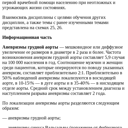
первой врачебной помощи населению при неотложных и
угрожающих жизни состояниях.
Взаимосвязь дисциплины с целями обучения других
дисциплин, а также темы с ранее изученными темами
представлена на схемах 25, 26.
Информационная часть
Аневризмы грудной аорты
— мешковидное или диффузное
увеличение ее размеров в диаметре в 2 раза и более. Частота
возникновения аневризм грудной аорты составляет 5,9 случая
на 100 000 населения в год. Соотношение мужчин и женщин
среди пациентов, которые оперируются по поводу указанных
аневризм, составляет приблизительно 2:1. Приблизительно в
50\% наблюдений аневризмы локализуются в восходящей
аорте, в 10-15\% — в дуге аорты и в 35-40\% — в нисходящем
отделе аорты. Средний срок между установлением диагноза и
наступлением разрыва аневризмы составляет 2 года.
По локализации аневризмы аорты разделяются следующим
образом:
— аневризмы грудной аорты;
— аневризмы синуса Вальсальвы (поражение от фиброзного