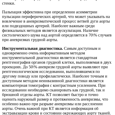
стенки.
Пальпация эффективна при определении асимметрии
пульсации периферических артерий, что может указывать на
вовлечение в аневризматический процесс ветвей дуги аорты
или подвздошных артерий. Наиболее важным среди
физикальных методов является аускультация. Наличие
систолического шума над аортой определяется в 70\% случаев
при аневризмах грудной аорты.
Инструментальная диагностика.
Самым доступным и
одновременно очень информативным методом
инструментальной диагностики является стандартная
рентгенография органов грудной клетки, выполняемая в двух
проекциях. До 50\% аневризм грудной аорты выявляют при
рентгенологическом исследовании, выполнявшемся по
другому поводу или профилактически. Наиболее точным и
доступным методом неинвазивной диагностики является
компьютерная томография с контрастным усилением. При
исследовании необходимо сканировать как грудной, так и
брюшной отделы аорты. КТ позволяет быстро и точно
оценить наружный размер и протяженность аневризмы, что
особенно важно при разрыве аневризмы или расслоении
аорты. Очень важной при КТ является информация об
экстравазации крови и состоянии окружающих аорту тканей.