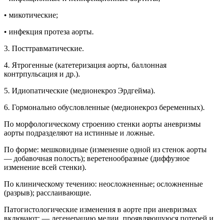
• микотические;
• инфекция протеза аорты.
3. Посттравматические.
4. Ятрогенные (катетеризация аорты, баллонная
контрпульсация и др.).
5. Идиопатические (медионекроз Эрдгейма).
6. Гормонально обусловленные (медионекроз беременных).
По морфологическому строению стенки аорты аневризмы
аорты подразделяют на истинные и ложные.
По форме: мешковидные (изменение одной из стенок аорты
— добавочная полость); веретенообразные (диффузное
изменение всей стенки).
По клиническому течению: неосложненные; осложненные
(разрыв); расслаивающие.
Патогистологические изменения в аорте при аневризмах
включают: — дегенерацию медии, проявляющуюся потерей и