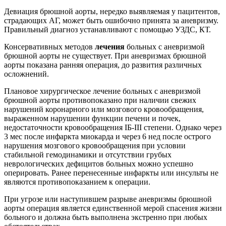
Девиация брюшной аорты, нередко выявляемая у пацитентов,
страдающих АГ, может быть ошибочно принята за аневризму.
Правильный диагноз устанавливают с помощью УЗДС, КТ.
Консервативных методов
лечения
больных с аневризмой
брюшной аорты не существует. При аневризмах брюшной
аорты показана ранняя операция, до развития различных
осложнений.
Плановое хирургическое лечение больных с аневризмой
брюшной аорты противопоказано при наличии свежих
нарушений коронарного или мозгового кровообращения,
выраженном нарушении функции печени и почек,
недостаточности кровообращения IБ-III степени. Однако через
3 мес после инфаркта миокарда и через 6 нед после острого
нарушения мозгового кровообращения при условии
стабильной гемодинамики и отсутствии грубых
неврологических дефицитов больных можно успешно
оперировать. Ранее перенесенные инфаркты или инсульты не
являются противопоказанием к операции.
При угрозе или наступившем разрыве аневризмы брюшной
аорты операция является единственной мерой спасения жизни
больного и должна быть выполнена экстренно при любых