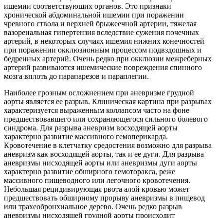
ишемии соответствующих органов. Это признаки
хронической абдоминальной ишемии при поражении
чревного ствола и верхней брыжеечной артерии, тяжелая
вазоренальная гипертензия вследствие сужения почечных
артерий, в некоторых случаях ишемия нижних конечностей
при поражении окклюзионным процессом подвздошных и
бедренных артерий. Очень редко при окклюзии межреберных
артерий развиваются ишемические повреждения спинного
мозга вплоть до парапарезов и параплегии.
Наиболее грозным осложнением при аневризме грудной
аорты является ее разрыв. Клиническая картина при разрывах
характеризуется выраженным коллапсом часто на фоне
предшествовавшего или сохраняющегося сильного болевого
синдрома. Для разрыва аневризм восходящей аорты
характерно развитие массивного гемоперикарда.
Кровотечение в клетчатку средостения возможно для разрыва
аневризм как восходящей аорты, так и ее дуги. Для разрыва
аневризмы нисходящей аорты или аневризмы дуги аорты
характерно развитие обширного гемоторакса, реже
массивного пищеводного или легочного кровотечения.
Небольшая рецидивирующая рвота алой кровью может
предшествовать обширному прорыву аневризмы в пищевод
или трахеобронхиальное дерево. Очень редко разрыв
аневризмы нисходящей грудной аорты происходит