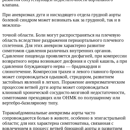
клапана.
При аневризмах дуги и нисходящего отдела грудной аорты
болевой синдром может возникать как за грудиной, так и в
межлопа-
точной области. Боли могут распространяться на плечевую
область вследствие раздражения периаортального плечевого
сплетения. Для этих аневризм характерно развитие
симптомов сдавления различных внутренних органов.
Сдавление пищевода проявляется дисфагией, при компрессии
возвратного нерва возникают дисфония и сухой кашель, а при
сдавлении блуждающего нерва — брадикардия и
слюнотечение. Компрессия трахеи и левого главного бронха
может сопровождаться одышкой, стридором, развитием
застойных явлений в легких. Поражение аневризматическим
процессом ветвей дуги аорты может сопровождаться
клиникой хронической сосудисто-мозговой недостаточности,
симптомами преходящих или ОНМК по полушарному или
вертебро-базилярному типу.
Торакоабдоминальные аневризмы аорты часто
сопровождаются болью в животе, особенно в эпигастральной
области; для них характерна симптоматика, связанная с
вовлечением в процесс ветвей брюшной аорты и развитием