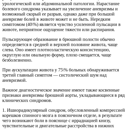
урологической или абдоминальной патологии. Нарастание
болевого синдрома указывает на увеличение аневризмы и
возможный скорый ее разрыв, однако даже при большой
аневризме болей в животе может и не быть. Нередким
симптомом (40\%) является чувство усиленной пульсации в
животе, неприятное ощущение тяжести или распирания.
Пульсирующее образование в брюшной полости обычно
определяется в средней и верхней половине живота, чаще
слева. Оно имеет плотноэластическую консистенцию,
округлую или овальную форму, плохо смещается, чаще
безболезненно.
При аускультации живота у 75\% больных обнаруживается
третий главный симптом — систолический шум над
аневризмой.
Важное диагностическое значение имеют также косвенные
признаки аневризмы брюшной аорты, укладывающиеся в ряд
клинических синдромов.
1. Ишиорадикулярный синдром, обусловленный компрессией
корешков спинного мозга в поясничном отделе, в результате
чего возникают боли в пояснице с иррадиацией книзу,
чувствительные и двигательные расстройства в нижних