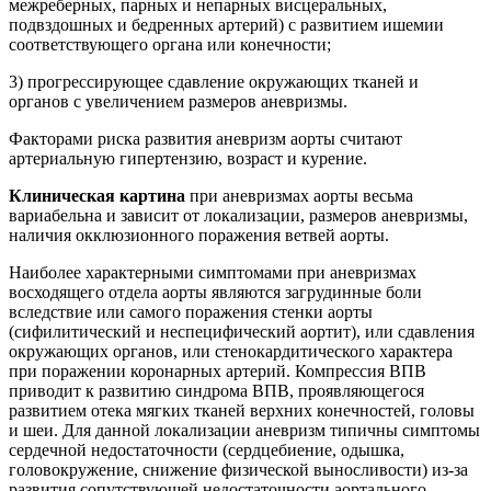
межреберных, парных и непарных висцеральных,
подвздошных и бедренных артерий) с развитием ишемии
соответствующего органа или конечности;
3) прогрессирующее сдавление окружающих тканей и
органов с увеличением размеров аневризмы.
Факторами риска развития аневризм аорты считают
артериальную гипертензию, возраст и курение.
Клиническая картина
при аневризмах аорты весьма
вариабельна и зависит от локализации, размеров аневризмы,
наличия окклюзионного поражения ветвей аорты.
Наиболее характерными симптомами при аневризмах
восходящего отдела аорты являются загрудинные боли
вследствие или самого поражения стенки аорты
(сифилитический и неспецифический аортит), или сдавления
окружающих органов, или стенокардитического характера
при поражении коронарных артерий. Компрессия ВПВ
приводит к развитию синдрома ВПВ, проявляющегося
развитием отека мягких тканей верхних конечностей, головы
и шеи. Для данной локализации аневризм типичны симптомы
сердечной недостаточности (сердцебиение, одышка,
головокружение, снижение физической выносливости) из-за
развития сопутствующей недостаточности аортального