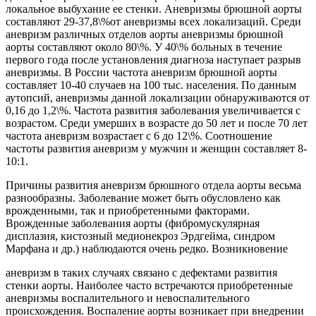
локальное выбухание ее стенки. Аневризмы брюшной аорты
составляют 29-37,8\%от аневризмы всех локализаций. Среди
аневризм различных отделов аорты аневризмы брюшной
аорты составляют около 80\%. У 40\% больных в течение
первого года после установления диагноза наступает разрыв
аневризмы. В России частота аневризм брюшной аорты
составляет 10-40 случаев на 100 тыс. населения. По данным
аутопсий, аневризмы данной локализации обнаруживаются от
0,16 до 1,2\%. Частота развития заболевания увеличивается с
возрастом. Среди умерших в возрасте до 50 лет и после 70 лет
частота аневризм возрастает с 6 до 12\%. Соотношение
частоты развития аневризм у мужчин и женщин составляет 8-
10:1.
Причины развития аневризм брюшного отдела аорты весьма
разнообразны. Заболевание может быть обусловлено как
врожденными, так и приобретенными факторами.
Врожденные заболевания аорты (фибромускулярная
дисплазия, кистозный медионекроз Эрдгейма, синдром
Марфана и др.) наблюдаются очень редко. Возникновение
аневризм в таких случаях связано с дефектами развития
стенки аорты. Наиболее часто встречаются приобретенные
аневризмы воспалительного и невоспалительного
происхождения. Воспаление аорты возникает при внедрении