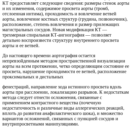
КТ предоставляет следующие сведения: размеры стенок аорты
и их изменения, содержимое просвета аорты (тромб,
отслоенная интима), проходимость и вовлечение ветвей
аорты, вовлечение костных структур (грудина, позвоночник),
расположение, степень вовлечения и размер прилежащих
магистральных сосудов. Новая модификация КТ —
трехмерная спиральная КТ-ангиография — позволяет
детально воспроизвести структуру внутреннего просвета
аорты и ее ветвей.
До настоящего времени аортография остается
непревзойденным методом пространственной визуализации
аорты на всем протяжении, четко определяющим состояние ее
просвета, нарушение проходимости ее ветвей, расположение
проксимальных и дистальных
фенестраций, направление хода истинного просвета вдоль
аорты при расслоении, локализацию разрывов. К недостаткам
метода следует отнести осложнения, связанные с
применением контрастного вещества (почечную
недостаточность и различные виды аллергических реакций,
вплоть до развития анафилактического шока), и множество
вариантов осложнений, связанных с пункцией сосудов и
внутрипросветными манипуляциями.