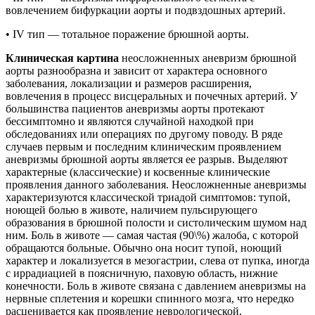
вовлечением бифуркации аорты и подвздошных артерий.
• IV тип — тотальное поражение брюшной аорты.
Клиническая картина
неосложненных аневризм брюшной
аорты разнообразна и зависит от характера основного
заболевания, локализации и размеров расширения,
вовлечения в процесс висцеральных и почечных артерий. У
большинства пациентов аневризмы аорты протекают
бессимптомно и являются случайной находкой при
обследованиях или операциях по другому поводу. В ряде
случаев первым и последним клиническим проявлением
аневризмы брюшной аорты является ее разрыв. Выделяют
характерные (классические) и косвенные клинические
проявления данного заболевания. Неосложненные аневризмы
характеризуются классической триадой симптомов: тупой,
ноющей болью в животе, наличием пульсирующего
образования в брюшной полости и систолическим шумом над
ним. Боль в животе — самая частая (90\%) жалоба, с которой
обращаются больные. Обычно она носит тупой, ноющий
характер и локализуется в мезогастрии, слева от пупка, иногда
с иррадиацией в поясничную, паховую область, нижние
конечности. Боль в животе связана с давлением аневризмы на
нервные сплетения и корешки спинного мозга, что нередко
расценивается как проявление неврологической,