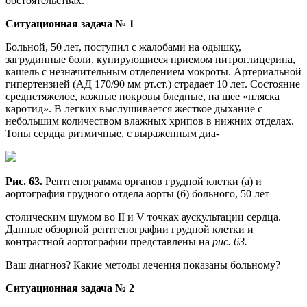
обстоятельствах.
Ситуационная задача № 1
Больной, 50 лет, поступил с жалобами на одышку,
загрудинные боли, купирующиеся приемом нитроглицерина,
кашель с незначительным отделением мокроты. Артериальной
гипертензией (АД 170/90 мм рт.ст.) страдает 10 лет. Состояние
среднетяжелое, кожные покровы бледные, на шее «пляска
каротид». В легких выслушивается жесткое дыхание с
небольшим количеством влажных хрипов в нижних отделах.
Тоны сердца ритмичные, с выраженным диа-
Рис. 63.
Рентгенограмма органов грудной клетки (а) и
аортография грудного отдела аорты (б) больного, 50 лет
столическим шумом во II и V точках аускультации сердца.
Данные обзорной рентгенографии грудной клетки и
контрастной аортографии представлены на
рис. 63.
Ваш диагноз? Какие методы лечения показаны больному?
Ситуационная задача № 2