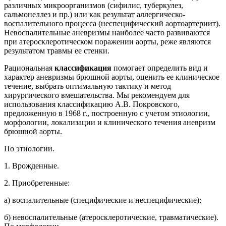
различных микроорганизмов (сифилис, туберкулез,
сальмонеллез и пр.) или как результат аллергическо-
воспалительного процесса (неспецифический аортоартериит).
Невоспалительные аневризмы наиболее часто развиваются
при атеросклеротическом поражении аорты, реже являются
результатом травмы ее стенки.
Рациональная
классификация
помогает определить вид и
характер аневризмы брюшной аорты, оценить ее клиническое
течение, выбрать оптимальную тактику и метод
хирургического вмешательства. Мы рекомендуем для
использования классификацию А.В. Покровского,
предложенную в 1968 г., построенную с учетом этиологии,
морфологии, локализации и клинического течения аневризм
брюшной аорты.
По этиологии.
1. Врожденные.
2. Приобретенные:
а) воспалительные (специфические и неспецифические);
б) невоспалительные (атеросклеротические, травматические).