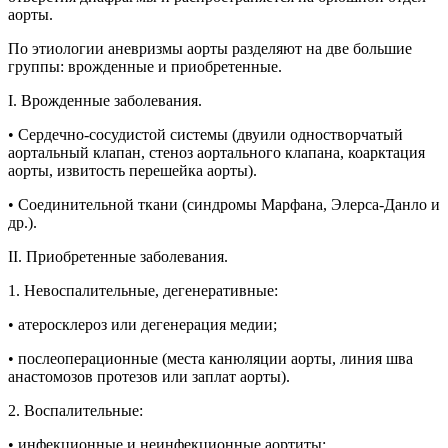
аорты.
По этиологии аневризмы аорты разделяют на две большие
группы: врожденные и приобретенные.
I. Врожденные заболевания.
• Сердечно-сосудистой системы (двуили одностворчатый
аортальный клапан, стеноз аортального клапана, коарктация
аорты, извитость перешейка аорты).
• Соединительной ткани (синдромы Марфана, Элерса-Данло и
др.).
II. Приобретенные заболевания.
1. Невоспалительные, дегенеративные:
• атеросклероз или дегенерация медии;
• послеоперационные (места канюляции аорты, линия шва
анастомозов протезов или заплат аорты).
2. Воспалительные:
• инфекционные и неинфекционные аортиты;