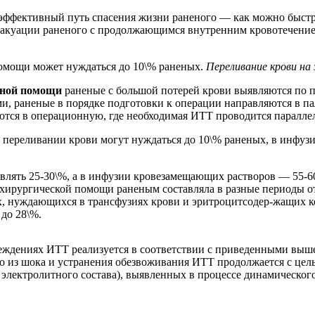
ффективный путь спасения жизни раненого — как можно быстре
акуации раненого с продолжающимся внутренним кровотечением
помощи может нуждаться до 10\% раненых.
Переливание крови на
анной помощи
раненые с большой потерей крови выявляются по 
, раненые в порядке подготовки к операции направляются в па
ся в операционную, где необходимая ИТТ проводится параллел
переливании крови могут нуждаться до 10\% раненых, в инфуз
лять 25-30\%, а в инфузии кровезамещающих растворов — 55-60
 хирургической помощи раненым составляла в разные периоды от
, нуждающихся в трансфузиях крови и эритроцитсодер-жащих ко
 до 28\%.
еждениях ИТТ реализуется в соответствии с приведенными выш
 из шока и устранения обезвоживания ИТТ продолжается с цел
электролитного состава), выявленных в процессе динамическог