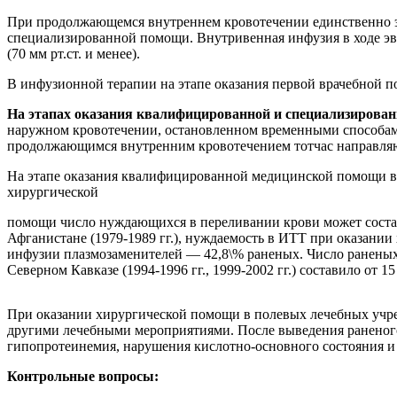
При продолжающемся внутреннем кровотечении единственно э
специализированной помощи. Внутривенная инфузия в ходе эв
(70 мм рт.ст. и менее).
В инфузионной терапии на этапе оказания первой врачебной 
На этапах оказания квалифицированной и специализиров
наружном кровотечении, остановленном временными способами
продолжающимся внутренним кровотечением тотчас направляют
На этапе оказания квалифицированной медицинской помощи в 
хирургической
помощи число нуждающихся в переливании крови может состав
Афганистане (1979-1989 гг.), нуждаемость в ИТТ при оказании
инфузии плазмозаменителей — 42,8\% раненых. Число раненых
Северном Кавказе (1994-1996 гг., 1999-2002 гг.) составило от 15
При оказании хирургической помощи в полевых лечебных учр
другими лечебными мероприятиями. После выведения раненого
гипопротеинемия, нарушения кислотно-основного состояния и 
Контрольные вопросы: