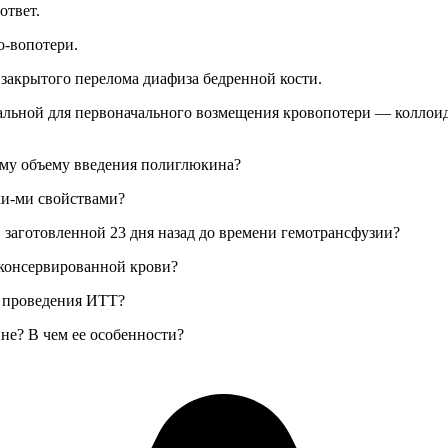
ответ.
о-вопотери.
закрытого перелома диафиза бедренной кости.
альной для первоначального возмещения кровопотери — коллои
ому объему введения полиглюкина?
ки-ми свойствами?
заготовленной 23 дня назад до времени гемотрансфузии?
 консервированной крови?
ь проведения ИТТ?
йне? В чем ее особенности?