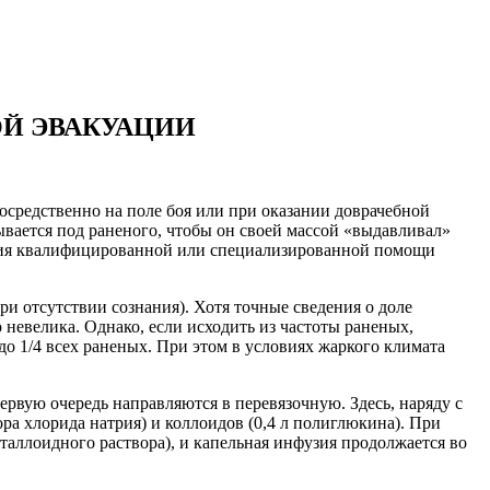
Й ЭВАКУАЦИИ
средственно на поле боя или при оказании доврачебной
вается под раненого, чтобы он своей массой «выдавливал»
зания квалифицированной или специализированной помощи
и отсутствии сознания). Хотя точные сведения о доле
 невелика. Однако, если исходить из частоты раненых,
о 1/4 всех раненых. При этом в условиях жаркого климата
рвую очередь направляются в перевязочную. Здесь, наряду с
ра хлорида натрия) и коллоидов (0,4 л полиглюкина). При
сталлоидного раствора), и капельная инфузия продолжается во