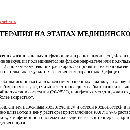
 учебник
ТЕРАПИЯ НА ЭТАПАХ МЕДИЦИНСКО
сения жизни раненых инфузионной терапии, начинающейся непо
оде эвакуации подвешивается на флаконодержателе или подклады
ие 1-2 л плазмозамещающих растворов до прибытия на этап ока
кончательных результатах лечения тяжелораненых. Дефицит
обильного питья (за исключением раненных в живот, в голову пр
боя, отсутствуют, считается, что она должна быть относительно
йне тяжелом состоянии (20-25\%), в инфузиях могут нуждаться д
олее возрастают.
новленным наружным кровотечением и острой кровопотерей в пе
о вливаются в вену растворы кристаллоидов (0,8 л 0,9\% раство
.ст., к инфузионной системе подсоединяется контейнер (1 л кри
дения в пути.