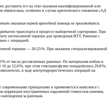
е доставить его на этап оказания квалифицированной или
 обязательна, особенно в случае критического снижения сАД
 этапе оказания первой врачебной помощи не производится.
прибытии транспорта в процессе выборочной сортировки. При
лату интенсивной терапии для проведения ИТТ. Раненые с
ьно с операцией.
ионной терапии — 20-25\%. При оказании специализированной
\% от числа доставленных раненых. По материалам войны в
 16 до 52,6\%, при этом гемотрансфузии понадобились 29,8\%,
мпонентах, в ходе контртеррористических операций на
е современными принципами и применяется в комплексе с
ью коррекции неустраненных нарушений гомеостаза (анемия,
о наблюдения за раненым.