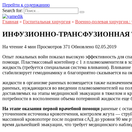
Перейти к содержанию
Search for:
Главная
»
Госпитальная хирургия
»
Военно-полевая хирургия.:
ИНФУЗИОННО-ТРАНСФУЗИОННАЯ 
На чтение
4 мин
Просмотров
371
Обновлено
02.05.2019
Опыт локальных войн показал высокую эффективность для спа
помощи. Пластмассовый контейнер с 1 л плазмозаменителя в х
жидкость (требуется специальная система вливания). Вливан
стабилизирует гемодинамику и благоприятно сказывается на о
жидкости в организме раненых возмещается также назначением 
раненых, нуждающихся во введении плазмозаменителей на поле 
доставляемых на этапы медицинской эвакуации в тяжелом и кра
потребности в восполнении объема потерянной жидкости еще б
На этапе оказания первой врачебной помощи
раненые с оста
уточнением источника кровотечения, контролем жгута — струйн
массивной кровопотере после поднятия сАД до уровня 90 мм рт
время дальнейшей эвакуации, что требует медицинского наблю