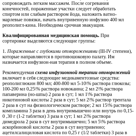
сопровождать легким массажем. После согревания
конечностей, пораженные участки следует обработать
спиртом или слабым раствором йода, наложить ватно-
марлевые повязки, начать внутривенную инфузию 400 мл
реополигл-кина. Необходима срочная эвакуация.
Квалифицированная медицинская помощь.
При
сортировке выделяются следующие группы:
1.
Пораженные с глубокими отморожениями
(III-IV степени),
которые направляются в противошоковую палату. Им
назначается инфузион-ная терапия в полном объеме.
Рекомендуемая
схема инфузионной терапии отморожений
включает в себя следующие медикаментозные средства:
реополиглюкин 800 мл; 400-800 мл 5-10\% раствора глюкозы;
100-200 мл 0,25\% раствора новокаина; 2 мл 2\% раствора
папаверина (но-шпы) 2 раза в сут; 1 мл 1\% раствора
никотиновой кислоты 2 раза в сут; 5 мл 2\% раствор трентала
2 раза в сут на физиологическом растворе; 2 мл 15\% раствора
компламина 3 раза в день внутримышечно или внутрь по 0,15-
0 ,30 г (1-2 таблетки) 3 раза в сут; 1 мл 2\% раствора
димедрола 2 раза в сут внутримышечно; 5 мл 5\% раствора
аскорбиновой кислоты 2 раза в сут внутривенно;
ацетилсалициловая кислота по 0,25 г (1/2 таблетки) 3 раза в