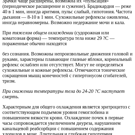
Зрачки чаще расширены, возможна их «пульсация»
(периодическое расширение и сужение). Брадикардия — реже
40 в 1 мин, иногда аритмия, пульс слабый, гипотония. Частота
дыхания — 8-10 в 1 мин. Сухожильные рефлексы оживлены,
иногда неравномерны. Возможно недержание мочи и кала.
При
тяжелом общем охлаждении
(судорожная или
коматозная форма) — температура тела ниже 29 ?С —
пораженные обычно находятся
без сознания. Возможны непроизвольные движения головой и
руками, характерны плавающие глазные яблоки, корнеальный
рефлекс ослаблен или отсутствует. Могут не определяться
сухожильные и кожные рефлексы. Отмечаются тонические
сокращения мышц конечностей с гипертонусом сгибателей,
тризм.
При снижении температуры тела до 24-20 ?С наступает
смерть.
Характерным для общего охлаждения является эритроцитоз с
соответствующим подъемом уровня гемоглобина и
повышением вязкости крови. Охлаждение почек в первые
часы сопровождается увеличением диуреза, нарушением
канальцевой реабсорбции с повышением содержания
хлоридов в моче. Длительная и глубокая гипотермия