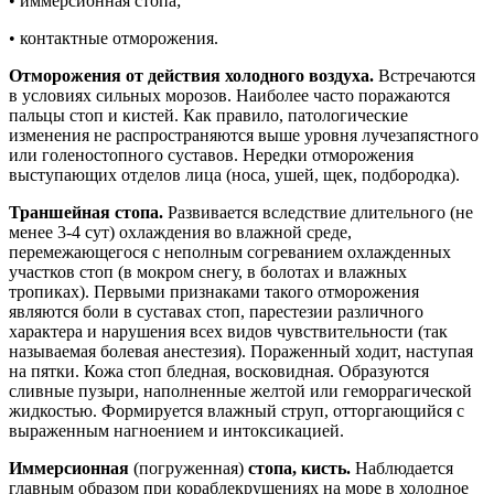
• иммерсионная стопа;
• контактные отморожения.
Отморожения от действия холодного воздуха.
Встречаются
в условиях сильных морозов. Наиболее часто поражаются
пальцы стоп и кистей. Как правило, патологические
изменения не распространяются выше уровня лучезапястного
или голеностопного суставов. Нередки отморожения
выступающих отделов лица (носа, ушей, щек, подбородка).
Траншейная стопа.
Развивается вследствие длительного (не
менее 3-4 сут) охлаждения во влажной среде,
перемежающегося с неполным согреванием охлажденных
участков стоп (в мокром снегу, в болотах и влажных
тропиках). Первыми признаками такого отморожения
являются боли в суставах стоп, парестезии различного
характера и нарушения всех видов чувствительности (так
называемая болевая анестезия). Пораженный ходит, наступая
на пятки. Кожа стоп бледная, восковидная. Образуются
сливные пузыри, наполненные желтой или геморрагической
жидкостью. Формируется влажный струп, отторгающийся с
выраженным нагноением и интоксикацией.
Иммерсионная
(погруженная)
стопа, кисть.
Наблюдается
главным образом при кораблекрушениях на море в холодное