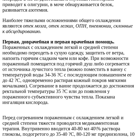
приводит к олигурии, в моче обнаруживается белок,
развивается азотемия.
Наиболее тяжелыми осложнениями общего охлаждения
являются
отек мозга, отек легких, ОПН, пневмонии, склонные
к абсцедированию.
Первая, доврачебная и первая врачебная помощь.
Пораженных с охлаждением легкой и средней степени
необходимо переодеть в сухую одежду, защитить от ветра,
напоить горячим сладким чаем или кофе. При возможности
пораженный помещается под горячий душ либо согревается
от источника лучистого тепла (можно поместить в ванну с
температурой воды 34-36 ?С с последующим повышением ее
до 42 ?С, одновременно растирая кожный покров мягкими
мочалками). Согревание в ванне продолжается до достижения
ректальной температуры 35 ?С или до появления у
пораженного субъективного чувства тепла. Показана
ингаляция кислорода.
Перед согреванием пораженным с охлаждением легкой и
средней степени тяжести проводится медикаментозная
терапия. Внутривенно вводится 40-80 мл 40\% раствора
глюкозы, подогретого до 35-40 ?С, 80-120 мг преднизолона, 10