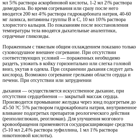
мл 5\% раствора аскорбиновой кислоты, 1-2 мл 2\% раствора
димедрола. Во время согревания или сразу после него
вводится 200 мл 4\% раствора гидрокарбоната натрия, 40-60
мг лазикса, витамины группы В и С, 10 мл 10\% раствора
хлористого кальция. По показаниям после восстановления
температуры тела вводятся дыхательные аналептики,
сердечные гликозиды.
Пораженным с тяжелым общим охлаждением показано только
суховоздушное внешнее согревание. При отсутствии
соответствующих условий — пораженных необходимо
раздеть, уложить в койку горизонтально или слегка головой
вниз, укутав в одеяла. При сохранении дыхания следует дать
кислород. Возможно согревание грелками области сердца и
печени. При отсутствии или затруднении
дыхания — осуществляется искусственное дыхание, при
отсутствии сердцебиения — закрытый массаж сердца.
Производится промывание желудка через зонд подогретым до
45-50 ?С 5\% раствором гидрокарбоната натрия, внутривенное
вливание подогретых препаратов реологического действия
(реополиглюкин, реоглюман). Для улучшения мозгового
кровообращения применяются сосудорасширяющие средства
(5-10 мл 2,4\% раствора эуфиллина, 1 мл 1\% раствора
никотиновой кислоты).