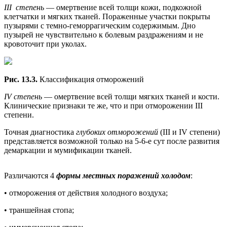
III степень
— омертвение всей толщи кожи, подкожной
клетчатки и мягких тканей. Пораженные участки покрыты
пузырями с темно-геморрагическим содержимым. Дно
пузырей не чувствительно к болевым раздражениям и не
кровоточит при уколах.
Рис. 13.3.
Классификация отморожений
IV степень
— омертвение всей толщи мягких тканей и кости.
Клинические признаки те же, что и при отморожении III
степени.
Точная диагностика
глубоких отморожений
(III и IV степени)
представляется возможной только на 5-6-е сут после развития
демаркации и мумификации тканей.
Различаются 4
формы местных поражений холодом
:
• отморожения от действия холодного воздуха;
• траншейная стопа;