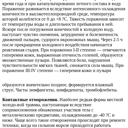
время года и при катапультировании летного состава в воду.
Поражение развивается вследствие интенсивного охлаждения
конечности в высокотеплопроводной среде, температура
которой колеблется от 0 до +8 ?С. Тяжесть поражения зависит
от температуры воды и длительности пребывания в ней.
Вскоре после погружения конечностей в холодную воду,
наступает чувство онемения, затруднение и болезненность
движений пальцев, судороги икроножных мышц. Через 2-5 ч
после прекращения холодового воздействия начинается
реактивная стадия. При поражении I-II степени — отмечаются
гиперемия кожи, выраженная отечность голеней, образуются
множественные пузыри. Появляются боли, нарушения
чувствительности мягких тканей, снижается сила мышц. При
поражении III-IV степени — гиперемия кожи и пузыри
образуются значительно позднее, формируется влажный
струп. Часты лимфангиты, лимфадениты, тромбофлебиты.
Контактные отморожения.
Наиболее редкая форма местной
холодо-вой травмы, наступающая вследствие
соприкосновения обнаженных участков тела с
металлическими предметами, охлажденными до -40 ?С и
ниже. Чаще всего такие отморожения происходят при ремонте
техники, когда на сильном морозе приходится работать