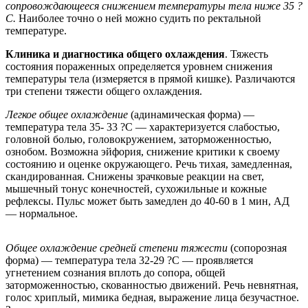
сопровождающееся снижением температуры тела ниже 35 ?
С.
Наиболее точно о ней можно судить по ректальной
температуре.
Клиника и диагностика общего охлаждения
. Тяжесть
состояния пораженных определяется уровнем снижения
температуры тела (измеряется в прямой кишке). Различаются
три степени тяжести общего охлаждения.
Легкое общее охлаждение
(адинамическая форма) —
температура тела 35- 33 ?С — характеризуется слабостью,
головной болью, головокружением, заторможенностью,
ознобом. Возможна эйфория, снижение критики к своему
состоянию и оценке окружающего. Речь тихая, замедленная,
скандированная. Снижены зрачковые реакции на свет,
мышечный тонус конечностей, сухожильные и кожные
рефлексы. Пульс может быть замедлен до 40-60 в 1 мин, АД
— нормальное.
Общее охлаждение средней степени тяжести
(сопорозная
форма) — температура тела 32-29 ?С — проявляется
угнетением сознания вплоть до сопора, общей
заторможенностью, скованностью движений. Речь невнятная,
голос хриплый, мимика бедная, выражение лица безучастное.