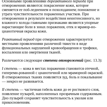
Основными проявлениями
дореактивного периода
при
отморожениях являются: покраснение кожи, которое
сменяется ее поб-леднением и похолоданием; понижение и
утрата чувствительности пораженных участков. При
отморожении в результате воздействия неинтенсивного, но
влажного холода главными признаками являются упорные
нарастающие боли в зонах поражения, отек и мрамор-но-
цианотичная окраска кожи.
Реактивный период
при отморожении характеризуется
местными проявлениями различной тяжести в виде
функциональных нарушений кровообращения и трофики,
воспаления или омертвения тканей.
Различаются следующие
степени отморожений
(рис. 13.3):
I степень
— кожа в местах поражения становится отечной,
гипереми-рованной с цианотичной или мраморной окраской.
В отмороженных тканях появляется зуд, боль и покалывание
— некроз не развивается.
II степень
— частичная гибель кожи до ее росткового слоя,
появление пузырей, наполненных прозрачным содержимым.
Дно пузырей сохраняет чувствительность к уколам или
прикосновениям.