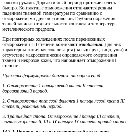
голыми руками. Дореактивный период протекает очень
быстро. Контактные отморожения отличаются резким
падением тканевой температуры по сравнению с
отморожениями другой этиологии. Глубина поражения
тканей зависит от длительности контакта и температуры
металлического предмета.
При повторных охлаждениях после перенесенных
отморожений I-II степени возникают
ознобления
. Для них
характерны типичная локализация (пальцы рук, лицо, уши) и
отсутствие макроскопически определяемого омертвения
тканей и некрозов кожи, что напоминает отморожения I
степени.
Примеры формулировки диагноза отморожений:
1.
Отморожение 1 пальца левой кисти II степени,
дореактивный период.
2.
Отморожение ногтевой фаланги 1 пальца левой кисти III
степени, реактивный период.
3.
Траншейная стопа. Отморожение I пальца III степени,
ногтевых фаланг II, III и IY пальцев IY степени правой стопы.
13.2.2. Помощь на этапах медицинской эвакуации