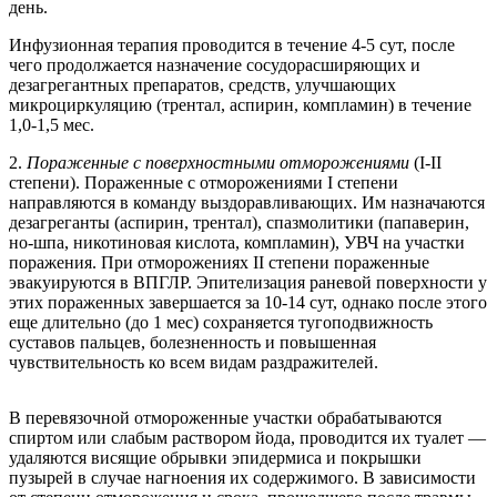
день.
Инфузионная терапия проводится в течение 4-5 сут, после
чего продолжается назначение сосудорасширяющих и
дезагрегантных препаратов, средств, улучшающих
микроциркуляцию (трентал, аспирин, компламин) в течение
1,0-1,5 мес.
2.
Пораженные с поверхностными отморожениями
(I-II
степени). Пораженные с отморожениями I степени
направляются в команду выздоравливающих. Им назначаются
дезагреганты (аспирин, трентал), спазмолитики (папаверин,
но-шпа, никотиновая кислота, компламин), УВЧ на участки
поражения. При отморожениях II степени пораженные
эвакуируются в ВПГЛР. Эпителизация раневой поверхности у
этих пораженных завершается за 10-14 сут, однако после этого
еще длительно (до 1 мес) сохраняется тугоподвижность
суставов пальцев, болезненность и повышенная
чувствительность ко всем видам раздражителей.
В перевязочной отмороженные участки обрабатываются
спиртом или слабым раствором йода, проводится их туалет —
удаляются висящие обрывки эпидермиса и покрышки
пузырей в случае нагноения их содержимого. В зависимости