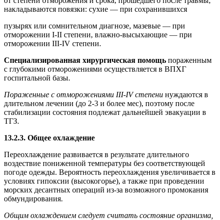
от степени отморожения и срока, прошедшего после травмы,
накладываются повязки: сухие — при сохранившихся
пузырях или сомнительном диагнозе, мазевые — при
отморожении I-II степени, влажно-высыхающие — при
отморожении III-IV степени.
Специализированная хирургическая помощь
пораженным
с глубокими отморожениями осуществляется в ВПХГ
госпитальной базы.
Пораженные с отморожениями III-IV степени
нуждаются в
длительном лечении (до 2-3 и более мес), поэтому после
стабилизации состояния подлежат дальнейшей эвакуации в
ТГЗ.
13.2.3. Общее охлаждение
Переохлаждение развивается в результате длительного
воздествие пониженной температуры без соответствующей
погоде одежды. Вероятность переохлаждения увеличивается в
условиях гипоксии (высокогорье), а также при проведении
морских десантных операций из-за возможного промокания
обмундирования.
Общим охлаждением следует считать состояние организма,