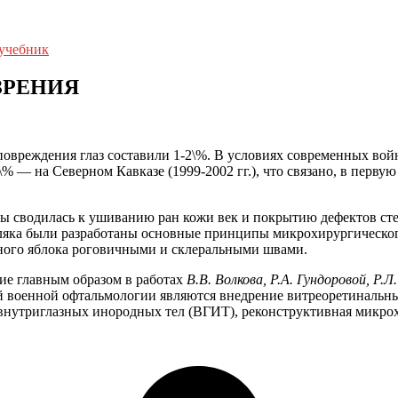
 учебник
 ЗРЕНИЯ
повреждения глаз составили 1-2\%. В условиях современных вой
8\% — на Северном Кавказе (1999-2002 гг.), что связано, в перв
ы сводилась к ушиванию ран кожи век и покрытию дефектов сте
ляка были разработаны основные принципы микрохирургического
зного яблока роговичными и склеральными швами.
ие главным образом в работах
В.В. Волкова, Р.А. Гундоровой, Р.
военной офтальмологии являются внедрение витреоретинальных
внутриглазных инородных тел (ВГИТ), реконструктивная микрох