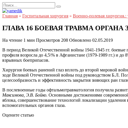
Перейти
Search
к
for:
содержанию
Главная
»
Госпитальная хирургия
»
Военно-полевая хирургия.:
ГЛАВА 16 БОЕВАЯ ТРАВМА ОРГАНА
На чтение
1 мин
Просмотров
208
Обновлено
02.05.2019
В период Великой Отечественной войны 1941-1945 гг. боевые 
профиля возросла до 4,5\% в Афганистане (1979-1989 гг.) и до 
взрывных боеприпасов.
Хирургия боевых ранений глаз вплоть до второй мировой войн
ходе Великой Отечественной войны под руководством Б.Л. По
целесообразность и эффективность закрытия зияющих ран гла
В послевоенные годы офтальмотравматология получила развит
Максимова, Э.В. Бойко.
Основными достижениями современной 
яблока, совершенствование технологий локализации удаления 
вспомогательных органов глаза.
Оцените статью