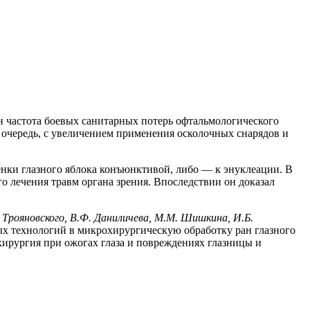
н частота боевых санитарных потерь офтальмологического
ую очередь, с увеличением применения осколочных снарядов и
нки глазного яблока конъюнктивой, либо — к энуклеации. В
 лечения травм органа зрения. Впоследствии он доказал
Л. Трояновского, В.Ф. Даниличева, М.М. Шишкина, И.Б.
 технологий в микрохирургическую обработку ран глазного
ирургия при ожогах глаза и повреждениях глазницы и