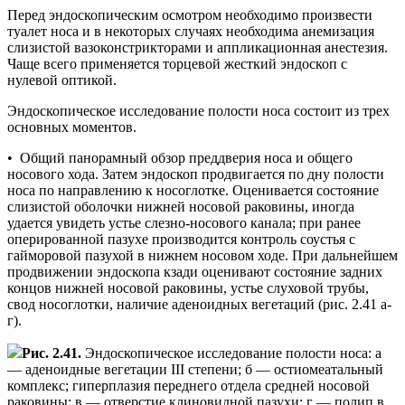
Перед эндоскопическим осмотром необходимо произвести
туалет носа и в некоторых случаях необходима анемизация
слизистой вазоконстрикторами и аппликационная анестезия.
Чаще всего применяется торцевой жесткий эндоскоп с
нулевой оптикой.
Эндоскопическое исследование полости носа состоит из трех
основных моментов.
• Общий панорамный обзор преддверия носа и общего
носового хода. Затем эндоскоп продвигается по дну полости
носа по направлению к носоглотке. Оценивается состояние
слизистой оболочки нижней носовой раковины, иногда
удается увидеть устье слезно-носового канала; при ранее
оперированной пазухе производится контроль соустья с
гайморовой пазухой в нижнем носовом ходе. При дальнейшем
продвижении эндоскопа кзади оценивают состояние задних
концов нижней носовой раковины, устье слуховой трубы,
свод носоглотки, наличие аденоидных вегетаций (рис. 2.41 а-
г).
Рис. 2.41.
Эндоскопическое исследование полости носа: а
— аденоидные вегетации III степени; б — остиомеатальный
комплекс; гиперплазия переднего отдела средней носовой
раковины; в — отверстие клиновидной пазухи; г — полип в