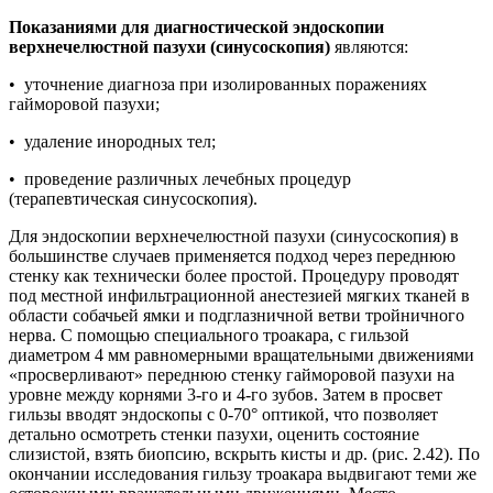
Показаниями для диагностической эндоскопии
верхнечелюстной пазухи (синусоскопия)
являются:
• уточнение диагноза при изолированных поражениях
гайморовой пазухи;
• удаление инородных тел;
• проведение различных лечебных процедур
(терапевтическая синусоскопия).
Для эндоскопии верхнечелюстной пазухи (синусоскопия) в
большинстве случаев применяется подход через переднюю
стенку как технически более простой. Процедуру проводят
под местной инфильтрационной анестезией мягких тканей в
области собачьей ямки и подглазничной ветви тройничного
нерва. С помощью специального троакара, с гильзой
диаметром 4 мм равномерными вращательными движениями
«просверливают» переднюю стенку гайморовой пазухи на
уровне между корнями 3-го и 4-го зубов. Затем в просвет
гильзы вводят эндоскопы с 0-70° оптикой, что позволяет
детально осмотреть стенки пазухи, оценить состояние
слизистой, взять биопсию, вскрыть кисты и др. (рис. 2.42). По
окончании исследования гильзу троакара выдвигают теми же