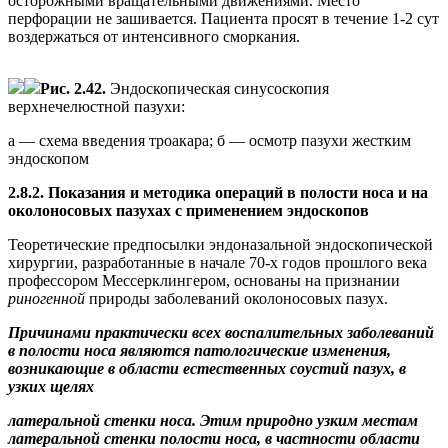
осторожными вращательными движениями. Место
перфорации не зашивается. Пациента просят в течение 1-2 сут
воздержаться от интенсивного сморкания.
Рис. 2.42.
Эндоскопическая синусоскопия
верхнечелюстной пазухи:
а — схема введения троакара; б — осмотр пазухи жестким
эндоскопом
2.8.2. Показания и методика операций в полости носа и на
околоносовых пазухах с применением эндоскопов
Теоретические предпосылки эндоназальной эндоскопической
хирургии, разработанные в начале 70-х годов прошлого века
профессором Мессерклингером, основаны на признании
риногенной
природы заболеваний околоносовых пазух.
Причинами практически всех воспалительных заболеваний
в полости носа являются патологические изменения,
возникающие в области естественных соустий пазух, в
узких щелях
латеральной стенки носа. Этим природно узким местам
латеральной стенки полости носа, в частности области