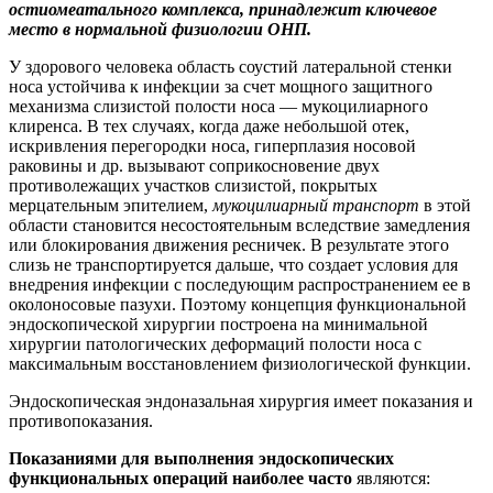
остиомеатального комплекса, принадлежит ключевое
место в нормальной физиологии ОНП.
У здорового человека область соустий латеральной стенки
носа устойчива к инфекции за счет мощного защитного
механизма слизистой полости носа — мукоцилиарного
клиренса. В тех случаях, когда даже небольшой отек,
искривления перегородки носа, гиперплазия носовой
раковины и др. вызывают соприкосновение двух
противолежащих участков слизистой, покрытых
мерцательным эпителием,
мукоцилиарный транспорт
в этой
области становится несостоятельным вследствие замедления
или блокирования движения ресничек. В результате этого
слизь не транспортируется дальше, что создает условия для
внедрения инфекции с последующим распространением ее в
околоносовые пазухи. Поэтому концепция функциональной
эндоскопической хирургии построена на минимальной
хирургии патологических деформаций полости носа с
максимальным восстановлением физиологической функции.
Эндоскопическая эндоназальная хирургия имеет показания и
противопоказания.
Показаниями для выполнения эндоскопических
функциональных операций наиболее часто
являются: