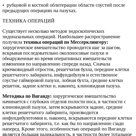
• рубцовой и костной облитерации области соустий после
предыдущих операциях на пазухах.
ТЕХНИКА ОПЕРАЦИЙ
Существует несколько методов эндоскопических
эндоназальных операций. Наибольшее распространение
получила
техника операций по Мессерклингеру:
хирургическое вмешательство проводится шаг за шагом,
вскрывая последовательно околоносовые пазухи и
обнаруженные во время оперативных вмешательств
изменения по направлению спереди назад. Сначала
крючковидный отросток, решетчатая булла, передние клетки
решетчатого лабиринта, инфундибулум и естественное
соустье гайморовой пазухи, лобная бухта, средние клетки
решеток, задние клетки и, наконец, клиновидная пазуха.
Методика по Виганду:
хирургическое вмешательство
начинается с глубоких отделов полости носа, в частности с
клиновидной пазухи, затем вскрываются задние, средние
клетки решетчатого лабиринта, производится
инфундибулотомия и, наконец, вскрываются передние клетки
решетчатого лабиринта, т.е. как бы по направлению сзади
наперед. Кроме этого, особенностью операций по Виганду
является большая радикальность, в частности более тотальное