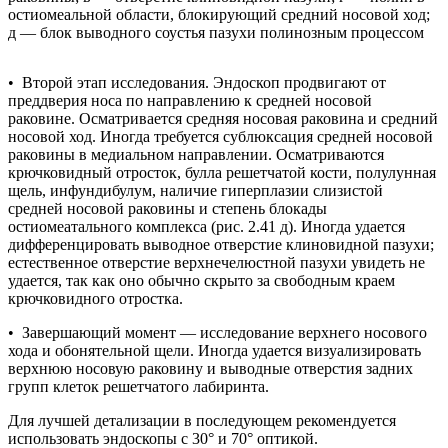
остиомеальной области, блокирующий средний носовой ход;
д — блок выводного соустья пазухи полинозным процессом
• Второй этап исследования. Эндоскоп продвигают от
преддверия носа по направлению к средней носовой
раковине. Осматривается средняя носовая раковина и средний
носовой ход. Иногда требуется сублюксация средней носовой
раковины в медиальном направлении. Осматриваются
крючковидный отросток, булла решетчатой кости, полулунная
щель, инфундибулум, наличие гиперплазии слизистой
средней носовой раковины и степень блокады
остиомеатального комплекса (рис. 2.41 д). Иногда удается
дифференцировать выводное отверстие клиновидной пазухи;
естественное отверстие верхнечелюстной пазухи увидеть не
удается, так как оно обычно скрыто за свободным краем
крючковидного отростка.
• Завершающий момент — исследование верхнего носового
хода и обонятельной щели. Иногда удается визуализировать
верхнюю носовую раковину и выводные отверстия задних
групп клеток решетчатого лабиринта.
Для лучшей детализации в последующем рекомендуется
использовать эндоскопы с 30° и 70° оптикой.