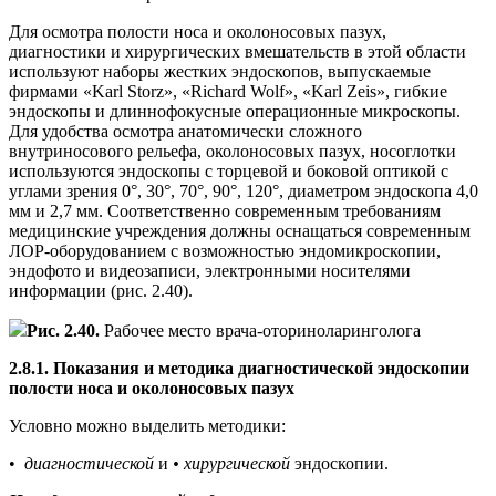
Для осмотра полости носа и околоносовых пазух,
диагностики и хирургических вмешательств в этой области
используют наборы жестких эндоскопов, выпускаемые
фирмами «Karl Storz», «Richard Wolf», «Karl Zeis», гибкие
эндоскопы и длиннофокусные операционные микроскопы.
Для удобства осмотра анатомически сложного
внутриносового рельефа, околоносовых пазух, носоглотки
используются эндоскопы с торцевой и боковой оптикой с
углами зрения 0°, 30°, 70°, 90°, 120°, диаметром эндоскопа 4,0
мм и 2,7 мм. Соответственно современным требованиям
медицинские учреждения должны оснащаться современным
ЛОР-оборудованием с возможностью эндомикроскопии,
эндофото и видеозаписи, электронными носителями
информации (рис. 2.40).
Рис. 2.40.
Рабочее место врача-оториноларинголога
2.8.1. Показания и методика диагностической эндоскопии
полости носа и околоносовых пазух
Условно можно выделить методики:
•
диагностической
и
•
хирургической
эндоскопии.