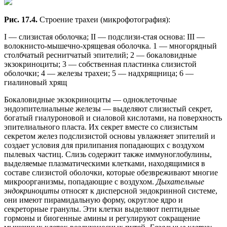
Рис. 17.4.
Строение трахеи (микрофотография):
I — слизистая оболочка; II — подслизи-стая основа: III —
волокнисто-мышечно-хрящевая оболочка. 1 — многорядный
столбчатый реснитчатый эпителий; 2 — бокаловидные
экзокриноциты; 3 — собственная пластинка слизистой
оболочки; 4 — железы трахеи; 5 — надхрящница; 6 —
гиалиновый хрящ
Бокаловидные экзокриноциты — одноклеточные
эндоэпителиальные железы — выделяют слизистый секрет,
богатый гиалуроновой и сиаловой кислотами, на поверхность
эпителиального пласта. Их секрет вместе со слизистым
секретом желез подслизистой основы увлажняет эпителий и
создает условия для прилипания попадающих с воздухом
пылевых частиц. Слизь содержит также иммуноглобулины,
выделяемые плазматическими клетками, находящимися в
составе слизистой оболочки, которые обезвреживают многие
микроорганизмы, попадающие с воздухом.
Дыхательные
эндокриноциты
относят к дисперсной эндокринной системе,
они имеют пирамидальную форму, округлое ядро и
секреторные гранулы. Эти клетки выделяют пептидные
гормоны и биогенные амины и регулируют сокращение