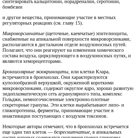
синтезировать кальцитонин, норадреналин, серотонин,
бомбезин
и другие вещества, принимающие участие в местных
регуляторных реакциях (см. главу 15).
Микроворсинчатые
(щеточные, каемчатые) эпителиоциты,
снабженные на апикальной поверхности микроворсинками,
располагаются в дистальном отделе воздухоносных путей.
Полагают, что они реагируют на изменения химического
состава воздуха, циркулирующего в воздухоносных путях, и
являются хеморецепторами.
Бронхиолярные экзокриноциты,
или клетки Клара,
встречаются в бронхиолах. Они характеризуются
куполообразной верхушкой, окруженной короткими
микроворсинками, содержат округлое ядро, хорошо развитую
эндоплазматическую сеть агранулярного типа, комплекс
Гольджи, немногочисленные электронно-плотные
секреторные гранулы. Эти клетки вырабатывают липо- и
гликопротеины, ферменты, принимающие участие в
инактивации поступающих с воздухом токсинов.
Некоторые авторы отмечают, что в бронхиолах встречается
еще один тип клеток —
безреснитчатые,
в апикальных
частях которых содержатся скопления гранул гликогена,