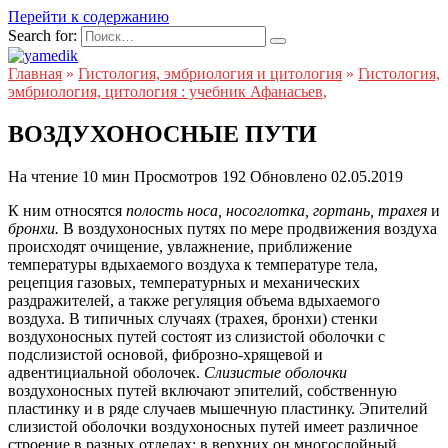
Перейти к содержанию
Search for:
Главная
»
Гистология, эмбриология и цитология
»
Гистология,
эмбриология, цитология : учебник Афанасьев,
ВОЗДУХОНОСНЫЕ ПУТИ
На чтение
10 мин
Просмотров
192
Обновлено
02.05.2019
К ним относятся
полость носа, носоглотка, гортань, трахея
и
бронхи.
В воздухоносных путях по мере продвижения воздуха
происходят очищение, увлажнение, приближение
температуры вдыхаемого воздуха к температуре тела,
рецепция газовых, температурных и механических
раздражителей, а также регуляция объема вдыхаемого
воздуха. В типичных случаях (трахея, бронхи) стенки
воздухоносных путей состоят из слизистой оболочки с
подслизистой основой, фиброзно-хрящевой и
адвентициальной оболочек.
Слизистые оболочки
воздухоносных путей включают эпителий, собственную
пластинку и в ряде случаев мышечную пластинку. Эпителий
слизистой оболочки воздухоносных путей имеет различное
строение в разных отделах: в верхних он многослойный