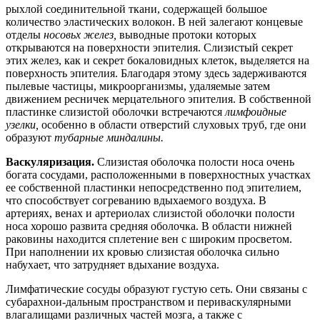
рыхлой соединительной ткани, содержащей большое
количество эластических волокон. В ней залегают концевые
отделы
носовьх желез,
выводные протоки которых
открываются на поверхности эпителия. Слизистый секрет
этих желез, как и секрет бокаловидных клеток, выделяется на
поверхность эпителия. Благодаря этому здесь задерживаются
пылевые частицы, микроорганизмы, удаляемые затем
движением ресничек мерцательного эпителия. В собственной
пластинке слизистой оболочки встречаются
лимфоидные
узелки,
особенно в области отверстий слуховых труб, где они
образуют
тубарные миндалины.
Васкуляризация.
Слизистая оболочка полости носа очень
богата сосудами, расположенными в поверхностных участках
ее собственной пластинки непосредственно под эпителием,
что способствует согреванию вдыхаемого воздуха. В
артериях, венах и артериолах слизистой оболочки полости
носа хорошо развита средняя оболочка. В области нижней
раковины находится сплетение вен с широким просветом.
При наполнении их кровью слизистая оболочка сильно
набухает, что затрудняет вдыхание воздуха.
Лимфатические сосуды образуют густую сеть. Они связаны с
субарахнои-дальным пространством и периваскулярными
влагалищами различных частей мозга, а также с