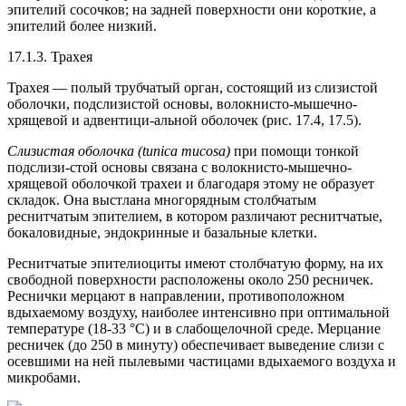
эпителий сосочков; на задней поверхности они короткие, а
эпителий более низкий.
17.1.3. Трахея
Трахея — полый трубчатый орган, состоящий из слизистой
оболочки, подслизистой основы, волокнисто-мышечно-
хрящевой и адвентици-альной оболочек (рис. 17.4, 17.5).
Слизистая оболочка (tunica mucosa)
при помощи тонкой
подслизи-стой основы связана с волокнисто-мышечно-
хрящевой оболочкой трахеи и благодаря этому не образует
складок. Она выстлана многорядным столбчатым
реснитчатым эпителием, в котором различают реснитчатые,
бокаловидные, эндокринные и базальные клетки.
Реснитчатые эпителиоциты имеют столбчатую форму, на их
свободной поверхности расположены около 250 ресничек.
Реснички мерцают в направлении, противоположном
вдыхаемому воздуху, наиболее интенсивно при оптимальной
температуре (18-33 °С) и в слабощелочной среде. Мерцание
ресничек (до 250 в минуту) обеспечивает выведение слизи с
осевшими на ней пылевыми частицами вдыхаемого воздуха и
микробами.