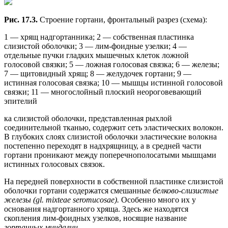
Рис. 17.3.
Строение гортани, фронтальный разрез (схема):
1 — хрящ надгортанника; 2 — собственная пластинка
слизистой оболочки; 3 — лим-фоидные узелки; 4 —
отдельные пучки гладких мышечных клеток ложной
голосовой связки; 5 — ложная голосовая связка; 6 — железы;
7 — щитовидный хрящ; 8 — желудочек гортани; 9 —
истинная голосовая связка; 10 — мышцы истинной голосовой
связки; 11 — многослойный плоский неороговевающий
эпителий
ка слизистой оболочки, представленная рыхлой
соединительной тканью, содержит сеть эластических волокон.
В глубоких слоях слизистой оболочки эластические волокна
постепенно переходят в надхрящницу, а в средней части
гортани проникают между поперечнополосатыми мышцами
истинных голосовых связок.
На передней поверхности в собственной пластинке слизистой
оболочки гортани содержатся смешанные
белково-слизистые
железы (gl. mixteae seromucosae).
Особенно много их у
основания надгортанного хряща. Здесь же находятся
скопления лим-фоидных узелков, носящие название
гортанных миндалин.