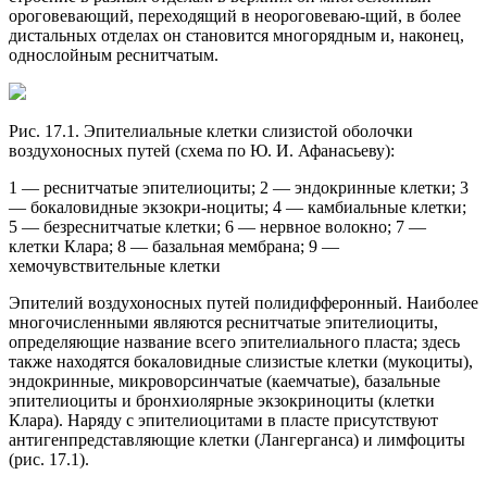
ороговевающий, переходящий в неороговеваю-щий, в более
дистальных отделах он становится многорядным и, наконец,
однослойным реснитчатым.
Рис. 17.1. Эпителиальные клетки слизистой оболочки
воздухоносных путей (схема по Ю. И. Афанасьеву):
1 — реснитчатые эпителиоциты; 2 — эндокринные клетки; 3
— бокаловидные экзокри-ноциты; 4 — камбиальные клетки;
5 — безреснитчатые клетки; 6 — нервное волокно; 7 —
клетки Клара; 8 — базальная мембрана; 9 —
хемочувствительные клетки
Эпителий воздухоносных путей полидифферонный. Наиболее
многочисленными являются реснитчатые эпителиоциты,
определяющие название всего эпителиального пласта; здесь
также находятся бокаловидные слизистые клетки (мукоциты),
эндокринные, микроворсинчатые (каемчатые), базальные
эпителиоциты и бронхиолярные экзокриноциты (клетки
Клара). Наряду с эпителиоцитами в пласте присутствуют
антигенпредставляющие клетки (Лангерганса) и лимфоциты
(рис. 17.1).