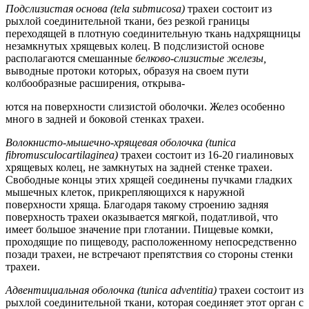
Подслизистая основа (tela submucosa)
трахеи состоит из
рыхлой соединительной ткани, без резкой границы
переходящей в плотную соединительную ткань надхрящницы
незамкнутых хрящевых колец. В подслизистой основе
располагаются смешанные
белково-слизистые железы,
выводные протоки которых, образуя на своем пути
колбообразные расширения, открыва-
ются на поверхности слизистой оболочки. Желез особенно
много в задней и боковой стенках трахеи.
Волокнисто-мышечно-хрящевая оболочка (tunica
fibromusculocartilaginea)
трахеи состоит из 16-20 гиалиновых
хрящевых колец, не замкнутых на задней стенке трахеи.
Свободные концы этих хрящей соединены пучками гладких
мышечных клеток, прикрепляющихся к наружной
поверхности хряща. Благодаря такому строению задняя
поверхность трахеи оказывается мягкой, податливой, что
имеет большое значение при глотании. Пищевые комки,
проходящие по пищеводу, расположенному непосредственно
позади трахеи, не встречают препятствия со стороны стенки
трахеи.
Адвентициальная оболочка (tunica adventitia)
трахеи состоит из
рыхлой соединительной ткани, которая соединяет этот орган с