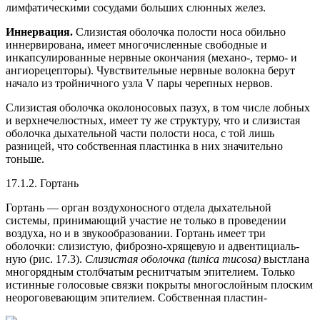
лимфатическими сосудами больших слюнных желез.
Иннервация.
Слизистая оболочка полости носа обильно
иннервирована, имеет многочисленные свободные и
инкапсулированные нервные окончания (механо-, термо- и
ангиорецепторы). Чувствительные нервные волокна берут
начало из тройничного узла V пары черепных нервов.
Слизистая оболочка околоносовых пазух, в том числе лобных
и верхнечелюстных, имеет ту же структуру, что и слизистая
оболочка дыхательной части полости носа, с той лишь
разницей, что собственная пластинка в них значительно
тоньше.
17.1.2. Гортань
Гортань — орган воздухоносного отдела дыхательной
системы, принимающий участие не только в проведении
воздуха, но и в звукообразовании. Гортань имеет три
оболочки: слизистую, фиброзно-хрящевую и адвентициаль-
ную (рис. 17.3).
Слизистая оболочка (tunica mucosa)
выстлана
многорядным столбчатым реснитчатым эпителием. Только
истинные голосовые связки покрыты многослойным плоским
неороговевающим эпителием. Собственная пластин-