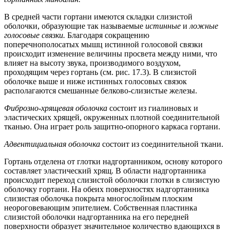
В средней части гортани имеются складки слизистой
оболочки, образующие так называемые
истинные
и
ложные
голосовые связки.
Благодаря сокращению
поперечнополосатых мышц истинной голосовой связки
происходит изменение величины просвета между ними, что
влияет на высоту звука, производимого воздухом,
проходящим через гортань (см. рис. 17.3). В слизистой
оболочке выше и ниже истинных голосовых связок
располагаются смешанные белково-слизистые железы.
Фиброзно-хрящевая оболочка
состоит из гиалиновых и
эластических хрящей, окруженных плотной соединительной
тканью. Она играет роль защитно-опорного каркаса гортани.
Адвентициальная оболочка
состоит из соединительной ткани.
Гортань отделена от глотки надгортанником, основу которого
составляет эластический хрящ. В области надгортанника
происходит переход слизистой оболочки глотки в слизистую
оболочку гортани. На обеих поверхностях надгортанника
слизистая оболочка покрыта многослойным плоским
неороговевающим эпителием. Собственная пластинка
слизистой оболочки надгортанника на его передней
поверхности образует значительное количество вдающихся в