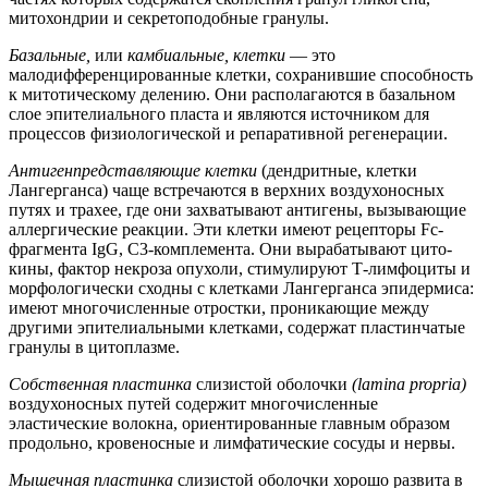
митохондрии и секретоподобные гранулы.
Базальные,
или
камбиальные, клетки
— это
малодифференцированные клетки, сохранившие способность
к митотическому делению. Они располагаются в базальном
слое эпителиального пласта и являются источником для
процессов физиологической и репаративной регенерации.
Антигенпредставляющие клетки
(дендритные, клетки
Лангерганса) чаще встречаются в верхних воздухоносных
путях и трахее, где они захватывают антигены, вызывающие
аллергические реакции. Эти клетки имеют рецепторы Fc-
фрагмента IgG, С3-комплемента. Они вырабатывают цито-
кины, фактор некроза опухоли, стимулируют Т-лимфоциты и
морфологически сходны с клетками Лангерганса эпидермиса:
имеют многочисленные отростки, проникающие между
другими эпителиальными клетками, содержат пластинчатые
гранулы в цитоплазме.
Собственная пластинка
слизистой оболочки
(lamina propria)
воздухоносных путей содержит многочисленные
эластические волокна, ориентированные главным образом
продольно, кровеносные и лимфатические сосуды и нервы.
Мышечная пластинка
слизистой оболочки хорошо развита в