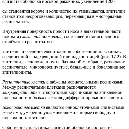
слизистая оболочка носовой раковины, увеличение 1200
сы становятся короче и количество их уменьшается, эпителий
становится неороговевающим, переходящим в многорядный
реснитчатый.
Внутренняя поверхность полости носа в дыхательной части
покрыта
слизистой оболочкой,
состоящей из многорядного
столбчатого реснитчатого
эпителия и соединительнотканной собственной пластинки,
соединенной с надхрящницей или надкостницей (рис. 17.2). В
эпителии, расположенном на базальной мембране, различают
реснитчатые, микроворсинчатые, базаль-ные и бокаловидные
эпителиоциты.
Реснитчатые клетки
снабжены мерцательными ресничками.
Между реснитчатыми клетками располагаются
микроворсинчатые,
с короткими ворсинками на апикальной
поверхности и
базальные
малодифференцированные клетки.
Бокаловидные клетки
являются одноклеточными слизистыми
железами, умеренно увлажняющими в норме свободную
поверхность эпителия.
Собственная пластинка слизистой оболочки состоит из