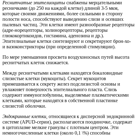
Реснитчатые эпителиоциты
снабжены мерцательными
ресничками (до 250 на каждой клетке) длиной 3-5 мкм,
которые своими движениями, более сильными в сторону
полости носа, способствуют выведению слизи и осевших
пылевых частиц. Эти клетки имеют разнообразные рецепторы
(адре-норецепторы, холинорецепторы, рецепторы
глюкокортикоидов, гистамина, аденозина и др.).
Эпителиальные клетки синтезируют и секретируют брон-хо-
и вазоконстрикторы (при определенной стимуляции).
По мере уменьшения просвета воздухоносных путей высота
реснитчатых клеток снижается.
Между реснитчатыми клетками находятся бокаловидные
слизистые клетки (мукоциты). Секрет мукоцитов
примешивается к секрету желез подслизистой основы и
увлажняет поверхность эпителиального пласта. Слизь
содержит иммуноглобулины, выделяемые плазматическими
клетками, которые находятся в собственной пластинке
слизистой оболочки.
Эндокринные клетки,
относящиеся к дисперсной эндокринной
системе (APUD-серии), располагаются поодиночке, содержат
в цитоплазме мелкие гранулы с плотным центром. Эти
немногочисленные клетки (около 0,1 \%) способны