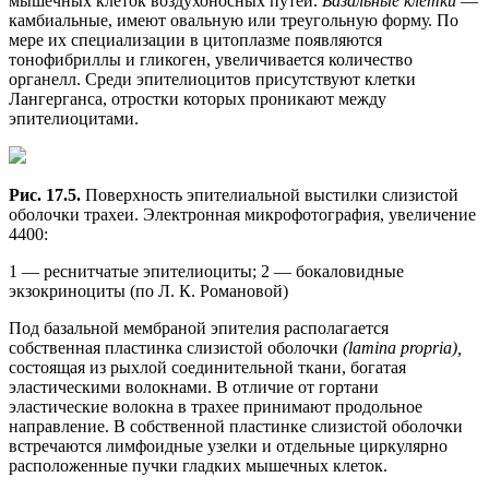
мышечных клеток воздухоносных путей.
Базальные клетки
—
камбиальные, имеют овальную или треугольную форму. По
мере их специализации в цитоплазме появляются
тонофибриллы и гликоген, увеличивается количество
органелл. Среди эпителиоцитов присутствуют клетки
Лангерганса, отростки которых проникают между
эпителиоцитами.
Рис. 17.5.
Поверхность эпителиальной выстилки слизистой
оболочки трахеи. Электронная микрофотография, увеличение
4400:
1 — реснитчатые эпителиоциты; 2 — бокаловидные
экзокриноциты (по Л. К. Романовой)
Под базальной мембраной эпителия располагается
собственная пластинка слизистой оболочки
(lamina propria),
состоящая из рыхлой соединительной ткани, богатая
эластическими волокнами. В отличие от гортани
эластические волокна в трахее принимают продольное
направление. В собственной пластинке слизистой оболочки
встречаются лимфоидные узелки и отдельные циркулярно
расположенные пучки гладких мышечных клеток.