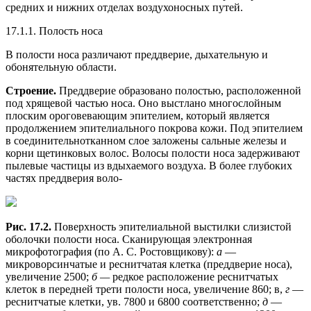
средних и нижних отделах воздухоносных путей.
17.1.1. Полость носа
В полости носа различают преддверие, дыхательную и
обонятельную области.
Строение.
Преддверие образовано полостью, расположенной
под хрящевой частью носа. Оно выстлано многослойным
плоским ороговевающим эпителием, который является
продолжением эпителиального покрова кожи. Под эпителием
в соединительнотканном слое заложены сальные железы и
корни щетинковых волос. Волосы полости носа задерживают
пылевые частицы из вдыхаемого воздуха. В более глубоких
частях преддверия воло-
Рис. 17.2.
Поверхность эпителиальной выстилки слизистой
оболочки полости носа. Сканирующая электронная
микрофотография (по А. С. Ростовщикову):
а
—
микроворсинчатые и реснитчатая клетка (преддверие носа),
увеличение 2500;
б —
редкое расположение реснитчатых
клеток в передней трети полости носа, увеличение 860; в,
г
—
реснитчатые клетки, ув. 7800 и 6800 соответственно;
д
—