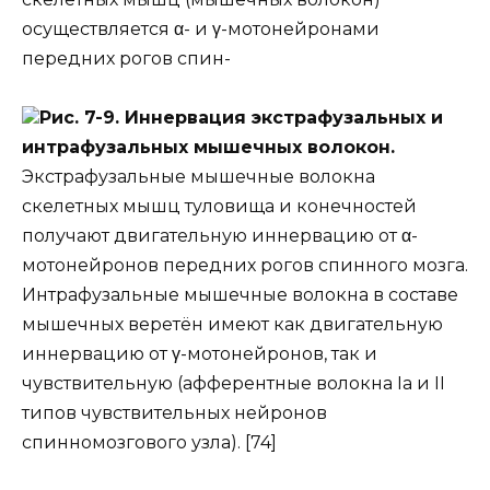
осуществляется α- и γ-мотонейронами
передних рогов спин-
Рис. 7-9. Иннервация экстрафузальных и
интрафузальных мышечных волокон.
Экстрафузальные мышечные волокна
скелетных мышц туловища и конечностей
получают двигательную иннервацию от α-
мотонейронов передних рогов спинного мозга.
Интрафузальные мышечные волокна в составе
мышечных веретён имеют как двигательную
иннервацию от γ-мотонейронов, так и
чувствительную (афферентные волокна Iа и II
типов чувствительных нейронов
спинномозгового узла). [74]