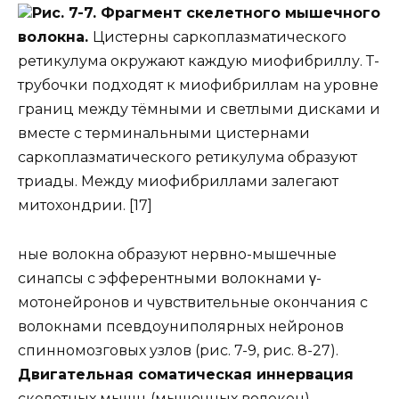
Рис. 7-7. Фрагмент скелетного мышечного
волокна.
Цистерны саркоплазматического
ретикулума окружают каждую миофибриллу. Т-
трубочки подходят к миофибриллам на уровне
границ между тёмными и светлыми дисками и
вместе с терминальными цистернами
саркоплазматического ретикулума образуют
триады. Между миофибриллами залегают
митохондрии. [17]
ные волокна образуют нервно-мышечные
синапсы с эфферентными волокнами γ-
мотонейронов и чувствительные окончания с
волокнами псевдоуниполярных нейронов
спинномозговых узлов (рис. 7-9, рис. 8-27).
Двигательная соматическая иннервация
скелетных мышц (мышечных волокон)