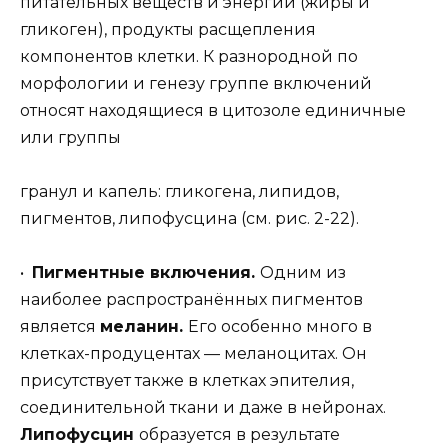
питательных веществ и энергии (жиры и
гликоген), продукты расщепления
компонентов клетки. К разнородной по
морфологии и генезу группе включений
относят находящиеся в цитозоле единичные
или группы
гранул и капель: гликогена, липидов,
пигментов, липофусцина (см. рис. 2-22).
•
Пигментные включения.
Одним из
наиболее распространённых пигментов
является
меланин.
Его особенно много в
клетках-продуцентах — меланоцитах. Он
присутствует также в клетках эпителия,
соединительной ткани и даже в нейронах.
Липофусцин
образуется в результате