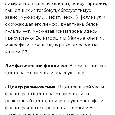
лимфоцитов (светлые клетки) вокруг артерий,
вышедших из трабекул, образует тимус-
зависимую зону. Лимфатический фолликул и
окружающая его лимфоидная ткань белой
пульпы — тимус-независимая зона. Здесь
присутствуют B-лимфоциты (тёмные клетки),
макрофаги и фолликулярные отростчатые
клетки. [17]
Лимфатический фолликул.
В нём различают
центр размножения и краевую зону.
•
Центр размножения.
В центральной части
фолликулов (центр размножения, или
реактивный центр) присутствуют макрофаги,
фолликулярные отростчатые клетки и B-
лимфоциты. Скопления B-лимфоцитов