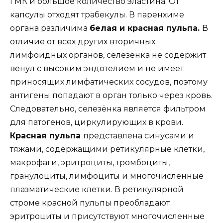
ГМК и большое количество эластина. От
капсулы отходят трабекулы. В паренхиме
органа различима
белая и красная пульпа.
В
отличие от всех других вторичных
лимфоидных органов, селезёнка не содержит
венул с высоким эндотелием и не имеет
приносящих лимфатических сосудов, поэтому
антигены попадают в орган только через кровь.
Следовательно, селезёнка является фильтром
для патогенов, циркулирующих в крови.
Красная пульпа
представлена синусами и
тяжами, содержащими ретикулярные клетки,
макрофаги, эритроциты, тромбоциты,
гранулоциты, лимфоциты и многочисленные
плазматические клетки. В ретикулярной
строме красной пульпы преобладают
эритроциты и присутствуют многочисленные