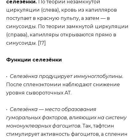
селезёнки.
По теории незамкнутой
циркуляции (слева), кровь из капилляров
поступает в красную пульпу, а затем — в
синусоиды. По теории замкнутой циркуляции
(справа), капилляры открываются прямо в
синусоиды. [17]
Функции селезёнки
•
Селезёнка продуцирует иммуноглобулины.
После спленэктомии наблюдают снижение
уровня сывороточных АТ.
•
Cелезёнка — место образования
гуморальных факторов, влияющих на систему
мононуклеарных фагоцитов.
Так, тафтсин
стимулирует активность фагоцитов, а спленин