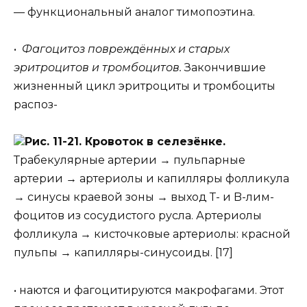
— функциональный аналог тимопоэтина.
•
Фагоцитоз повреждённых и старых
эритроцитов и тромбоцитов.
Закончившие
жизненный цикл эритроциты и тромбоциты
распоз-
Рис. 11-21. Кровоток в селезёнке.
Трабекулярные артерии → пульпарные
артерии → артериолы и капилляры фолликула
→ синусы краевой зоны → выход Т- и B-лим-
фоцитов из сосудистого русла. Артериолы
фолликула → кисточковые артериолы: красной
пульпы → капилляры-синусоиды. [17]
• наются и фагоцитируются макрофагами. Этот