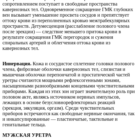
сопротивлением поступает в свободные пространства
кавернозных тел. Одновременное сокращение ГМК глубоких
вен вызывает уменьшение просвета сосудов и препятствует
оттоку крови из переполненных кровью межтрабекулярных
пространств. Детумесценция (расслабление полового члена
после эрекции) — следствие меньшего притока крови в
результате сокращения ГМК перегородок и сужения
спиральных артерий и облегчения оттока крови из
кавернозных тел.
Иннервация.
Кожа и сосудистое сплетение головки полового
члена, фиброзные оболочки кавернозных тел, слизистая и
мышечная оболочки перепончатой и простатической частей
уретры считаются мощными рефлексогенными зонами,
насыщенными разнообразными концевыми чувствительными
приборами. Каждая из этих зон играет значительную роль при
половом акте, являясь источником нервных импульсов,
лежащих в основе безусловнорефлекторных реакций
(эрекция, эякуляция, оргазм). Среди чувствительных
приборов встречаются как свободные нервные окончания, так
и инкапсулированные — пластинчатые, тактильные и
генитальные тельца.
МУЖСКАЯ УРЕТРА