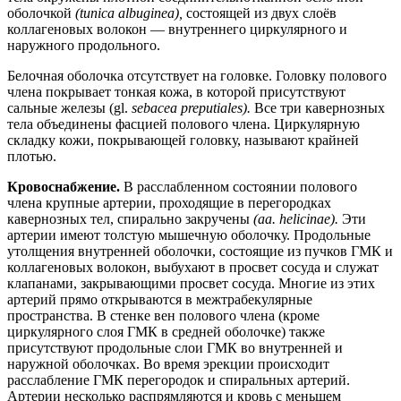
оболочкой
(tunica albuginea),
состоящей из двух слоёв
коллагеновых волокон — внутреннего циркулярного и
наружного продольного.
Белочная оболочка отсутствует на головке. Головку полового
члена покрывает тонкая кожа, в которой присутствуют
сальные железы (gl.
sebacea preputiales).
Все три кавернозных
тела объединены фасцией полового члена. Циркулярную
складку кожи, покрывающей головку, называют крайней
плотью.
Кровоснабжение.
В расслабленном состоянии полового
члена крупные артерии, проходящие в перегородках
кавернозных тел, спирально закручены
(aa. helicinae).
Эти
артерии имеют толстую мышечную оболочку. Продольные
утолщения внутренней оболочки, состоящие из пучков ГМК и
коллагеновых волокон, выбухают в просвет сосуда и служат
клапанами, закрывающими просвет сосуда. Многие из этих
артерий прямо открываются в межтрабекулярные
пространства. В стенке вен полового члена (кроме
циркулярного слоя ГМК в средней оболочке) также
присутствуют продольные слои ГМК во внутренней и
наружной оболочках. Во время эрекции происходит
расслабление ГМК перегородок и спиральных артерий.
Артерии несколько распрямляются и кровь с меньшем