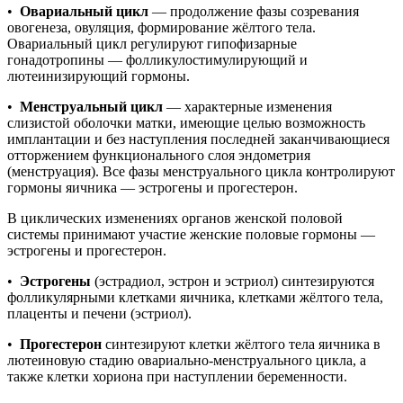
•
Овариальный цикл
— продолжение фазы созревания
овогенеза, овуляция, формирование жёлтого тела.
Овариальный цикл регулируют гипофизарные
гонадотропины — фолликулостимулирующий и
лютеинизирующий гормоны.
•
Менструальный цикл
— характерные изменения
слизистой оболочки матки, имеющие целью возможность
имплантации и без наступления последней заканчивающиеся
отторжением функционального слоя эндометрия
(менструация). Все фазы менструального цикла контролируют
гормоны яичника — эстрогены и прогестерон.
В циклических изменениях органов женской половой
системы принимают участие женские половые гормоны —
эстрогены и прогестерон.
•
Эстрогены
(эстрадиол, эстрон и эстриол) синтезируются
фолликулярными клетками яичника, клетками жёлтого тела,
плаценты и печени (эстриол).
•
Прогестерон
синтезируют клетки жёлтого тела яичника в
лютеиновую стадию овариально-менструального цикла, а
также клетки хориона при наступлении беременности.