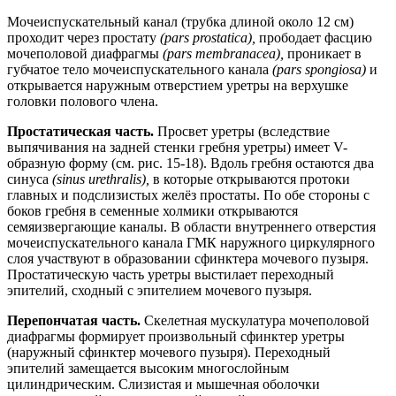
Мочеиспускательный канал (трубка длиной около 12 см)
проходит через простату
(pars prostatica),
прободает фасцию
мочеполовой диафрагмы
(pars membranacea),
проникает в
губчатое тело мочеиспускательного канала
(pars spongiosa)
и
открывается наружным отверстием уретры на верхушке
головки полового члена.
Простатическая часть.
Просвет уретры (вследствие
выпячивания на задней стенки гребня уретры) имеет V-
образную форму (см. рис. 15-18). Вдоль гребня остаются два
синуса
(sinus urethralis),
в которые открываются протоки
главных и подслизистых желёз простаты. По обе стороны с
боков гребня в семенные холмики открываются
семяизвергающие каналы. В области внутреннего отверстия
мочеиспускательного канала ГМК наружного циркулярного
слоя участвуют в образовании сфинктера мочевого пузыря.
Простатическую часть уретры выстилает переходный
эпителий, сходный с эпителием мочевого пузыря.
Перепончатая часть.
Скелетная мускулатура мочеполовой
диафрагмы формирует произвольный сфинктер уретры
(наружный сфинктер мочевого пузыря). Переходный
эпителий замещается высоким многослойным
цилиндрическим. Слизистая и мышечная оболочки