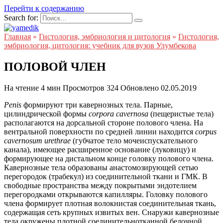
Перейти к содержанию
Search for:
Главная
»
Гистология, эмбриология и цитология
»
Гистология,
эмбриология, цитология: учебник для вузов Улумбекова
ПОЛОВОЙ ЧЛЕН
На чтение
4 мин
Просмотров
324
Обновлено
02.05.2019
Penis
формируют три кавернозных тела. Парные,
цилиндрической формы
corpora cavernosa
(пещеристые тела)
располагаются на дорсальной стороне полового члена. На
вентральной поверхности по средней линии находится
corpus
cavernosum urethrae
(губчатое тело мочеиспускательного
канала), имеющее расширенное основание (луковицу) и
формирующее на дистальном конце головку полового члена.
Кавернозные тела образованы анастомозирующей сетью
перегородок (трабекул) из соединительной ткани и ГМК. В
свободные пространства между покрытыми эндотелием
перегородками открываются капилляры. Головку полового
члена формирует плотная волокнистая соединительная ткань,
содержащая сеть крупных извитых вен. Снаружи кавернозные
тела окружены плотной соединительнотканной белочной