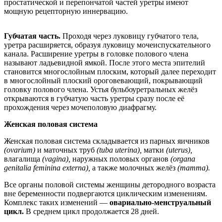
простатической и перепончатой частей уретры имеют
мощную рецепторную иннервацию.
Губчатая часть.
Проходя через луковицу губчатого тела,
уретра расширяется, образуя луковицу мочеиспускательного
канала. Расширение уретры в головке полового члена
называют ладьевидной ямкой. После этого места эпителий
становится многослойным плоским, который далее переходит
в многослойный плоский ороговевающий, покрывающий
головку полового члена. Устья бульбоуретральных желёз
открываются в губчатую часть уретры сразу после её
прохождения через мочеполовую диафрагму.
Женская половая система
Женская половая система складывается из парных яичников
(ovarium)
и маточных труб
(tuba uterina),
матки
(uterus),
влагалища
(vagina),
наружных половых органов
(organa
genitalia feminina externa),
а также молочных желёз
(mamma).
Все органы половой системы женщины детородного возраста
вне беременности подвергаются циклическим изменениям.
Комплекс таких изменений —
овариально-менструальный
цикл.
В среднем цикл продолжается 28 дней.