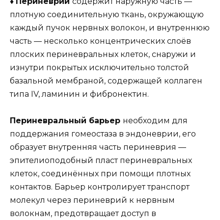
♦
Периневрий
содержит наружную часть —
плотную соединительную ткань, окружающую
каждый пучок нервных волокон, и внутреннюю
часть — несколько концентрических слоёв
плоских периневральных клеток, снаружи и
изнутри покрытых исключительно толстой
базальной мембраной, содержащей коллаген
типа IV, ламинин и фибронектин.
Периневральный барьер
необходим для
поддержания гомеостаза в эндоневрии, его
образует внутренняя часть периневрия —
эпителиоподобный пласт периневральных
клеток, соединённых при помощи плотных
контактов. Барьер контролирует транспорт
молекул через периневрий к нервным
волокнам, предотвращает доступ в