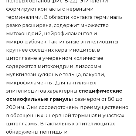
половых органов (рис. 8-22). Эти клетки
формируют контакты с нервными
терминалями. В области контакта терминаль
резко расширена, содержит множество
митохондрий, нейрофиламентов и
микротрубочек. Тактильные эпителиоциты
крупнее соседних кератиноцитов, в
цитоплазме в умеренном количестве
содержатся митохондрии, лизосомы,
мультивезикулярные тельца, вакуоли,
микрофиламенты. Для тактильных
эпителиоцитов характерны
специфические
осмиофильные гранулы
размером от 80 до
200 нм. Они сосредоточены преимущественно
в обращённых к нервной терминали участках
цитоплазмы. В тактильных эпителиоцитах
обнаружены пептиды и