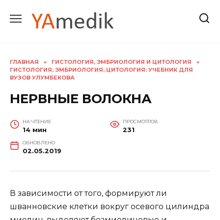
Перейти
к
содержанию
ГЛАВНАЯ
»
ГИСТОЛОГИЯ, ЭМБРИОЛОГИЯ И ЦИТОЛОГИЯ
»
ГИСТОЛОГИЯ, ЭМБРИОЛОГИЯ, ЦИТОЛОГИЯ: УЧЕБНИК ДЛЯ
ВУЗОВ УЛУМБЕКОВА
НЕРВНЫЕ ВОЛОКНА
НА ЧТЕНИЕ
ПРОСМОТРОВ
14 мин
231
ОБНОВЛЕНО
02.05.2019
В зависимости от того, формируют ли
шванновские клетки вокруг осевого цилиндра
миелин, выделяют безмиелиновые и