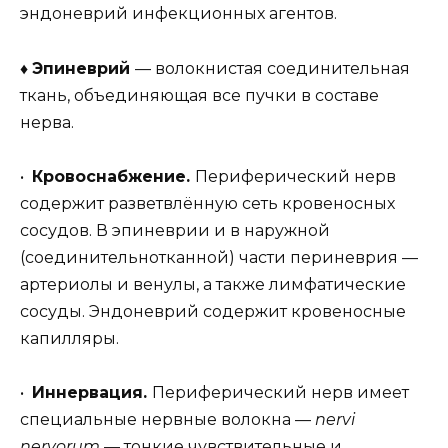
эндоневрий инфекционных агентов.
♦
Эпиневрий
— волокнистая соединительная
ткань, объединяющая все пучки в составе
нерва.
•
Кровоснабжение.
Периферический нерв
содержит разветвлённую сеть кровеносных
сосудов. В эпиневрии и в наружной
(соединительнотканной) части периневрия —
артериолы и венулы, а также лимфатические
сосуды. Эндоневрий содержит кровеносные
капилляры.
•
Иннервация.
Периферический нерв имеет
специальные нервные волокна —
nervi
nervorum
— тонкие чувствительные и