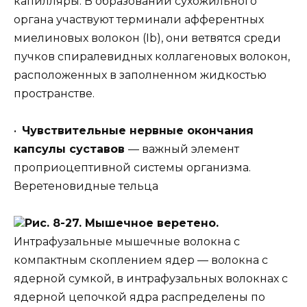
капилляры. В образовании сухожильного
органа участвуют терминали афферентных
миелиновых волокон (Ib), они ветвятся среди
пучков спиралевидных коллагеновых волокон,
расположенных в заполненном жидкостью
пространстве.
•
Чувствительные нервные окончания
капсулы суставов
— важный элемент
проприоцептивной системы организма.
Веретеновидные тельца
Рис. 8-27. Мышечное веретено.
Интрафузальные мышечные волокна с
компактным скоплением ядер — волокна с
ядерной сумкой, в интрафузальных волокнах с
ядерной цепочкой ядра распределены по