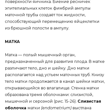
поверхности яичника. Биение ресничек
эпителиальных клеток фимбрий ампулы
маточной трубы создаёт ток жидкости,
способствующий перемещению яйцеклетки
из брюшной полости в ампулу.
МАТКА
Матка — полый мышечный орган,
предназначенный для развития плода. В матке
различают тело, дно и шейку. Дно матки
располагается над устьем маточных труб. Книзу
тело матки продолжается в канал шейки матки,
открывающийся во влагалище. Стенка матки
образована тремя оболочками: слизистой,
мышечной и серозной (рис. 15-26).
Слизистая
оболочка
матки
(endometrium)
выстлана