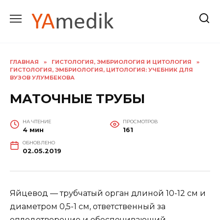
Перейти
к
содержанию
ГЛАВНАЯ
»
ГИСТОЛОГИЯ, ЭМБРИОЛОГИЯ И ЦИТОЛОГИЯ
»
ГИСТОЛОГИЯ, ЭМБРИОЛОГИЯ, ЦИТОЛОГИЯ: УЧЕБНИК ДЛЯ
ВУЗОВ УЛУМБЕКОВА
МАТОЧНЫЕ ТРУБЫ
НА ЧТЕНИЕ
ПРОСМОТРОВ
4 мин
161
ОБНОВЛЕНО
02.05.2019
Яйцевод — трубчатый орган длиной 10-12 см и
диаметром 0,5-1 см, ответственный за
оплодотворение и обеспечивающий