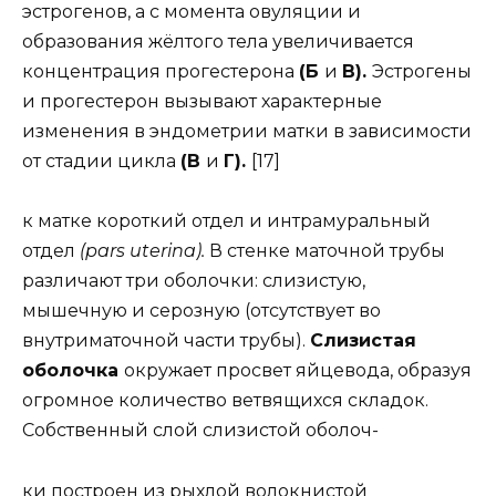
эстрогенов, а с момента овуляции и
образования жёлтого тела увеличивается
концентрация прогестерона
(Б
и
В).
Эстрогены
и прогестерон вызывают характерные
изменения в эндометрии матки в зависимости
от стадии цикла
(В
и
Г).
[17]
к матке короткий отдел и интрамуральный
отдел
(pars uterina).
В стенке маточной трубы
различают три оболочки: слизистую,
мышечную и серозную (отсутствует во
внутриматочной части трубы).
Слизистая
оболочка
окружает просвет яйцевода, образуя
огромное количество ветвящихся складок.
Собственный слой слизистой оболоч-
ки построен из рыхлой волокнистой