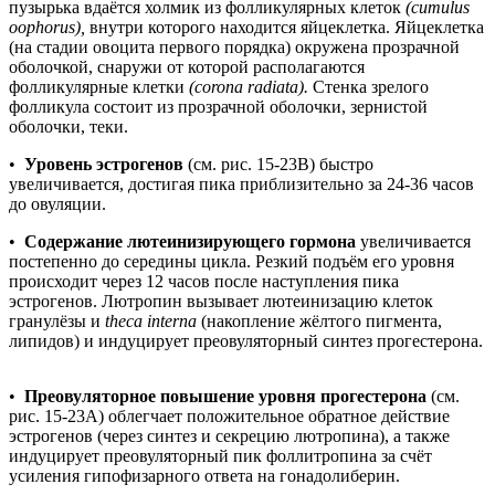
пузырька вдаётся холмик из фолликулярных клеток
(cumulus
oophorus),
внутри которого находится яйцеклетка. Яйцеклетка
(на стадии овоцита первого порядка) окружена прозрачной
оболочкой, снаружи от которой располагаются
фолликулярные клетки
(corona radiata).
Стенка зрелого
фолликула состоит из прозрачной оболочки, зернистой
оболочки, теки.
•
Уровень эстрогенов
(см. рис. 15-23В) быстро
увеличивается, достигая пика приблизительно за 24-36 часов
до овуляции.
•
Содержание лютеинизирующего гормона
увеличивается
постепенно до середины цикла. Резкий подъём его уровня
происходит через 12 часов после наступления пика
эстрогенов. Лютропин вызывает лютеинизацию клеток
гранулёзы и
theca interna
(накопление жёлтого пигмента,
липидов) и индуцирует преовуляторный синтез прогестерона.
•
Преовуляторное повышение уровня прогестерона
(см.
рис. 15-23А) облегчает положительное обратное действие
эстрогенов (через синтез и секрецию лютропина), а также
индуцирует преовуляторный пик фоллитропина за счёт
усиления гипофизарного ответа на гонадолиберин.