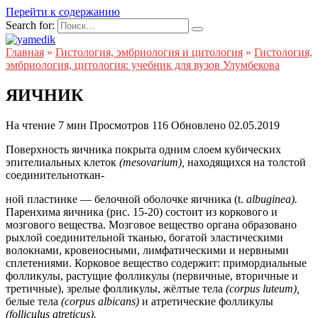
Перейти к содержанию
Search for:
Главная
»
Гистология, эмбриология и цитология
»
Гистология,
эмбриология, цитология: учебник для вузов Улумбекова
ЯИЧНИК
На чтение
7 мин
Просмотров
116
Обновлено
02.05.2019
Поверхность яичника покрыта одним слоем кубических
эпителиальных клеток
(mesovarium),
находящихся на толстой
соединительноткан-
ной пластинке — белочной оболочке яичника (t.
albuginea).
Паренхима яичника (рис. 15-20) состоит из коркового и
мозгового вещества. Мозговое вещество органа образовано
рыхлой соединительной тканью, богатой эластическими
волокнами, кровеносными, лимфатическими и нервными
сплетениями. Корковое вещество содержит: примордиальные
фолликулы, растущие фолликулы (первичные, вторичные и
третичные), зрелые фолликулы, жёлтые тела
(corpus luteum),
белые тела
(corpus albicans)
и атретические фолликулы
(folliculus atreticus).