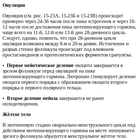
Овуляция
Овуляция (см. рис. 15-23А, 15-23Б и 15-23В) происходит
примерно через 24-36 часов после пика эстрогенов и через 10-
12 часов после достижения пика лютеинизирующего гормона,
чаще всего на 11-й, 12-й или 13-й дни 28-дневного цикла.
Следует, однако, помнить, что при 28-дневном цикле
овуляция возможна между 8-м и 20-м днями. Истончение и
разрыв стенки фолликула происходят под влиянием
простагландинов и протеолитических ферментов гранулёзы.
•
Первое мейотическое деление
овоцита завершается в
зрелом фолликуле перед овуляцией на пике
лютеинизирующего гормона. Лютропин стимулирует деление
овоцита первого порядка с образованием овоцита второго
порядка и первого полярного тельца.
•
Второе деление мейоза
завершается не ранее
оплодотворения.
Жёлтое тело
В лютеиновую стадию овариально-менструального цикла под
действием лютеинизирующего гормона на месте лопнувшего
зрелого фолликула образуется менструальное жёлтое тело.