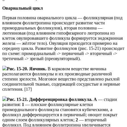
Овариальный цикл
Первая половина овариального цикла — фолликулярная (под
влиянием фоллитропина происходит развитие части
примордиальных фолликулов), вторая половина —
лютеиновая (под влиянием гипофизарного лютропина из
клеток овулировавшего фолликула формируется эндокринная
железа — жёлтое тело). Овуляция приходится примерно на
середину цикла. Развитие фолликулов (рис. 15-21) происходит
по схеме: примордиальный -> первичный -> вторичный ->
третичный -> зрелый (преовуляторный).
Рис. 15-20. Яичник.
В корковом веществе яичника
располагаются фолликулы и их производные различной
степени зрелости. Мозговое вещество представлено рыхлой
соединительной тканью, содержащей сосудистые и нервные
сплетения. [17]
Рис. 15-21. Дифференцировка фолликула. А
— стадии
развития:
1
— плоские фолликулярные клетки
примордиального фолликула становятся кубическими, а
фолликул дифференцируется в первичный; овоцит покрыт
одним слоем фолликулярных клеток;
2
— вторичный
фолликул. Под влиянием фоллитропина увеличивается