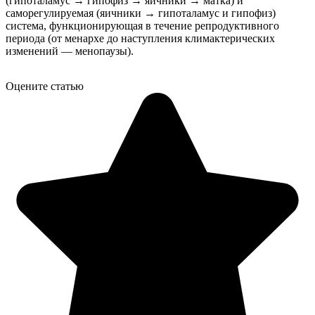
(гипоталамус → гипофиз → яичники → матка) и
саморегулируемая (яичники → гипоталамус и гипофиз)
система, функционирующая в течение репродуктивного
периода (от менархе до наступления климактерических
изменений — менопаузы).
Оцените статью