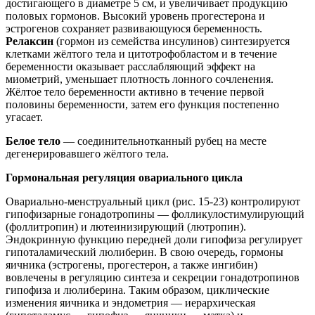
достигающего в диаметре 5 см, и увеличивает продукцию
половых гормонов. Высокий уровень прогестерона и
эстрогенов сохраняет развивающуюся беременность.
Релаксин
(гормон из семейства инсулинов) синтезируется
клетками жёлтого тела и цитотрофобластом и в течение
беременности оказывает расслабляющий эффект на
миометрий, уменьшает плотность лонного сочленения.
Жёлтое тело беременности активно в течение первой
половины беременности, затем его функция постепенно
угасает.
Белое тело
— соединительнотканный рубец на месте
дегенерировавшего жёлтого тела.
Гормональная регуляция овариального цикла
Овариально-менструальный цикл (рис. 15-23) контролируют
гипофизарные гонадотропины — фолликулостимулирующий
(фоллитропин) и лютеинизирующий (лютропин).
Эндокринную функцию передней доли гипофиза регулирует
гипоталамический люлиберин. В свою очередь, гормоны
яичника (эстрогены, прогестерон, а также ингибин)
вовлечены в регуляцию синтеза и секреции гонадотропинов
гипофиза и люлиберина. Таким образом, циклические
изменения яичника и эндометрия — иерархическая