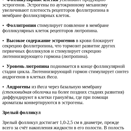
эстрогенов. Эстрогены по аутокринному механизму
увеличивают плотность рецепторов фоллитропина в
мембране фолликулярных клеток.
•
Фоллитропин
стимулирует появление в мембране
фолликулярных клеток рецепторов лютропина.
•
Высокое содержание эстрогенов
в крови блокирует
секрецию фоллитропина, что тормозит развитие других
первичных фолликулов и стимулирует секрецию
лютеинизирующего гормона (лютропина).
•
Уровень лютропина
поднимается в конце фолликулярной
стадии цикла. Лютеинизирующий гормон стимулирует синтез
андрогенов в клетках
theca.
•
Андрогены
из
theca
через базальную мембрану
(стекловидная
оболочка на более поздних стадиях развития)
диффундируют в клетки гранулёзы, где при помощи
ароматазы конвертируются в эстрогены.
Зрелый фолликул
Зрелый фолликул достигает 1,0-2,5 см в диаметре, прежде
всего за счёт накопления жидкости в его полости. В полость