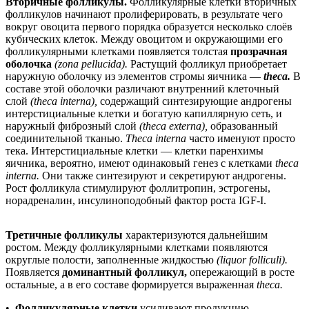
Вторичные фолликулы.
Фолликулярные клетки вторичных
фолликулов начинают пролиферировать, в результате чего
вокруг овоцита первого порядка образуется несколько слоёв
кубических клеток. Между овоцитом и окружающими его
фолликулярными клетками появляется толстая
прозрачная
оболочка
(zona pellucida).
Растущий фолликул приобретает
наружную оболочку из элементов стромы яичника —
theca.
В
составе этой оболочки различают внутренний клеточный
слой
(theca interna),
содержащий синтезирующие андрогены
интерстициальные клетки и богатую капиллярную сеть, и
наружный фиброзный слой
(theca externa),
образованный
соединительной тканью.
Theca interna
часто именуют просто
тека. Интерстициальные клетки — клетки паренхимы
яичника, вероятно, имеют одинаковый генез с клетками
theca
interna.
Они также синтезируют и секретируют андрогены.
Рост фолликула стимулируют фоллитропин, эстрогены,
норадреналин, инсулиноподобный фактор роста IGF-I.
Третичные фолликулы
характеризуются дальнейшим
ростом. Между фолликулярными клетками появляются
округлые полости, заполненные жидкостью
(liquor folliculi).
Появляется
доминантный фолликул,
опережающий в росте
остальные, а в его составе формируется выраженная
theca.
•
Фолликулярные клетки
усиливают продукцию