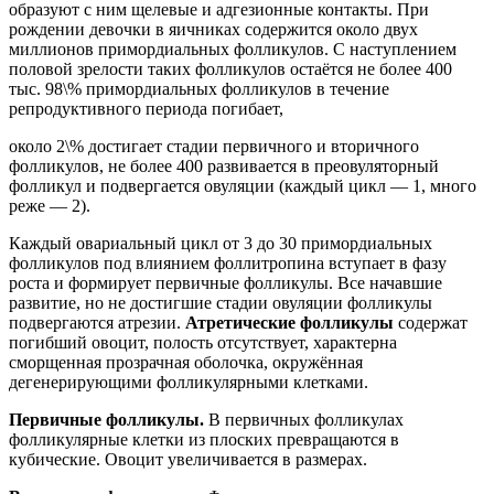
образуют с ним щелевые и адгезионные контакты. При
рождении девочки в яичниках содержится около двух
миллионов примордиальных фолликулов. С наступлением
половой зрелости таких фолликулов остаётся не более 400
тыс. 98\% примордиальных фолликулов в течение
репродуктивного периода погибает,
около 2\% достигает стадии первичного и вторичного
фолликулов, не более 400 развивается в преовуляторный
фолликул и подвергается овуляции (каждый цикл — 1, много
реже — 2).
Каждый овариальный цикл от 3 до 30 примордиальных
фолликулов под влиянием фоллитропина вступает в фазу
роста и формирует первичные фолликулы. Все начавшие
развитие, но не достигшие стадии овуляции фолликулы
подвергаются атрезии.
Атретические фолликулы
содержат
погибший овоцит, полость отсутствует, характерна
сморщенная прозрачная оболочка, окружённая
дегенерирующими фолликулярными клетками.
Первичные фолликулы.
В первичных фолликулах
фолликулярные клетки из плоских превращаются в
кубические. Овоцит увеличивается в размерах.