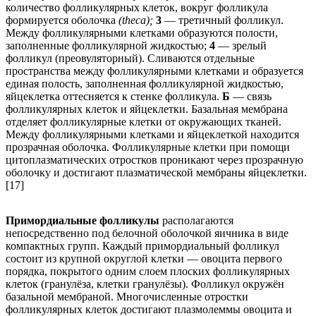
количество фолликулярных клеток, вокруг фолликула
формируется оболочка
(theca);
3
— третичный фолликул.
Между фолликулярными клетками образуются полости,
заполненные фолликулярной жидкостью;
4
— зрелый
фолликул (преовуляторный). Сливаются отдельные
пространства между фолликулярными клетками и образуется
единая полость, заполненная фолликулярной жидкостью,
яйцеклетка оттесняется к стенке фолликула.
Б
— связь
фолликулярных клеток и яйцеклетки. Базальная мембрана
отделяет фолликулярные клетки от окружающих тканей.
Между фолликулярными клетками и яйцеклеткой находится
прозрачная оболочка. Фолликулярные клетки при помощи
цитоплазматических отростков проникают через прозрачную
оболочку и достигают плазматической мембраны яйцеклетки.
[17]
Примордиальные фолликулы
располагаются
непосредственно под белочной оболочкой яичника в виде
компактных групп. Каждый примордиальный фолликул
состоит из крупной округлой клетки — овоцита первого
порядка, покрытого одним слоем плоских фолликулярных
клеток (гранулёза, клетки гранулёзы). Фолликул окружён
базальной мембраной. Многочисленные отростки
фолликулярных клеток достигают плазмолеммы овоцита и