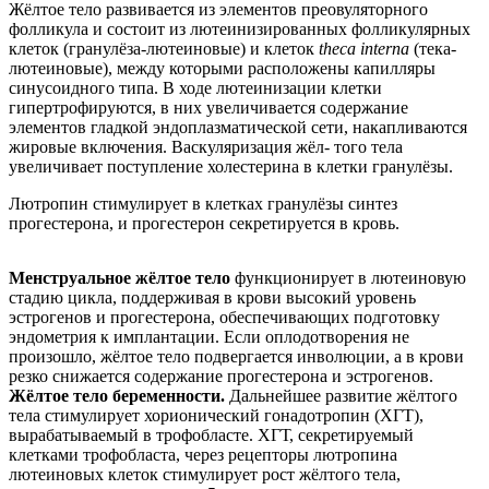
Жёлтое тело развивается из элементов преовуляторного
фолликула и состоит из лютеинизированных фолликулярных
клеток (гранулёза-лютеиновые) и клеток
theca interna
(тека-
лютеиновые), между которыми расположены капилляры
синусоидного типа. В ходе лютеинизации клетки
гипертрофируются, в них увеличивается содержание
элементов гладкой эндоплазматической сети, накапливаются
жировые включения. Васкуляризация жёл- того тела
увеличивает поступление холестерина в клетки гранулёзы.
Лютропин стимулирует в клетках гранулёзы синтез
прогестерона, и прогестерон секретируется в кровь.
Менструальное жёлтое тело
функционирует в лютеиновую
стадию цикла, поддерживая в крови высокий уровень
эстрогенов и прогестерона, обеспечивающих подготовку
эндометрия к имплантации. Если оплодотворения не
произошло, жёлтое тело подвергается инволюции, а в крови
резко снижается содержание прогестерона и эстрогенов.
Жёлтое тело беременности.
Дальнейшее развитие жёлтого
тела стимулирует хорионический гонадотропин (ХГТ),
вырабатываемый в трофобласте. ХГТ, секретируемый
клетками трофобласта, через рецепторы лютропина
лютеиновых клеток стимулирует рост жёлтого тела,