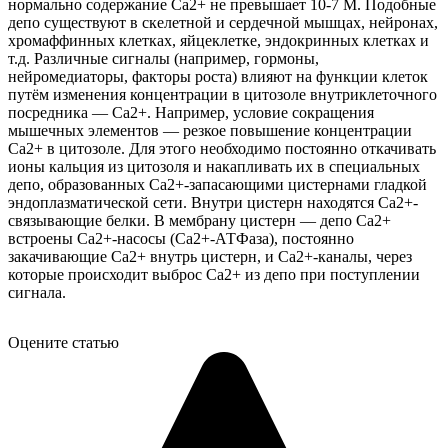
нормально содержание Ca2+ не превышает 10-7 М. Подобные
депо существуют в скелетной и сердечной мышцах, нейронах,
хромаффинных клетках, яйцеклетке, эндокринных клетках и
т.д. Различные сигналы (например, гормоны,
нейромедиаторы, факторы роста) влияют на функции клеток
путём изменения концентрации в цитозоле внутриклеточного
посредника — Ca2+. Например, условие сокращения
мышечных элементов — резкое повышение концентрации
Ca2+ в цитозоле. Для этого необходимо постоянно откачивать
ионы кальция из цитозоля и накапливать их в специальных
депо, образованных Ca2+-запасающими цистернами гладкой
эндоплазматической сети. Внутри цистерн находятся Ca2+-
связывающие белки. В мембрану цистерн — депо Ca2+
встроены Ca2+-насосы (Ca2+-АТФаза), постоянно
закачивающие Ca2+ внутрь цистерн, и Ca2+-каналы, через
которые происходит выброс Ca2+ из депо при поступлении
сигнала.
Оцените статью