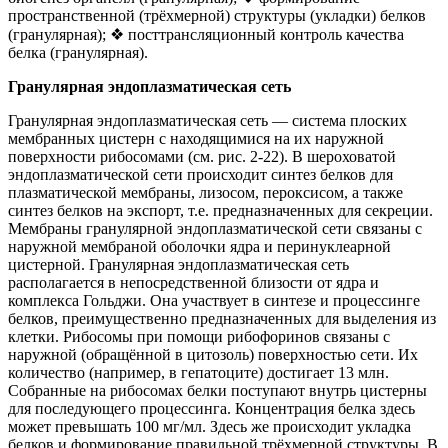
пространственной (трёхмерной) структуры (укладки) белков
(гранулярная); ❖ посттрансляционный контроль качества
белка (гранулярная).
Гранулярная эндоплазматическая сеть
Гранулярная эндоплазматическая сеть — система плоских
мембранных цистерн с находящимися на их наружной
поверхности рибосомами (см. рис. 2-22). В шероховатой
эндоплазматической сети происходит синтез белков для
плазматической мембраны, лизосом, пероксисом, а также
синтез белков на экспорт, т.е. предназначенных для секреции.
Мембраны гранулярной эндоплазматической сети связаны с
наружной мембраной оболочки ядра и перинуклеарной
цистерной. Гранулярная эндоплазматическая сеть
располагается в непосредственной близости от ядра и
комплекса Гольджи. Она участвует в синтезе и процессинге
белков, преимущественно предназначенных для выделения из
клетки. Рибосомы при помощи рибофоринов связаны с
наружной (обращённой в цитозоль) поверхностью сети. Их
количество (например, в гепатоците) достигает 13 млн.
Собранные на рибосомах белки поступают внутрь цистерны
для последующего процессинга. Концентрация белка здесь
может превышать 100 мг/мл. Здесь же происходит укладка
белков и формирование правильной трёхмерной структуры. В