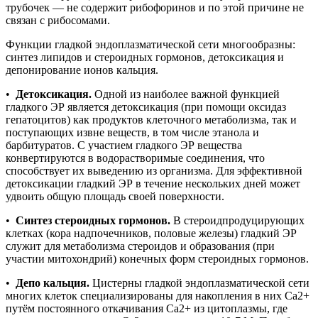
трубочек — не содержит рибофоринов и по этой причине не
связан с рибосомами.
Функции гладкой эндоплазматической сети многообразны:
синтез липидов и стероидных гормонов, детоксикация и
депонирование ионов кальция.
•
Детоксикация.
Одной из наиболее важной функцией
гладкого ЭР является детоксикация (при помощи оксидаз
гепатоцитов) как продуктов клеточного метаболизма, так и
поступающих извне веществ, в том числе этанола и
барбитуратов. С участием гладкого ЭР вещества
конвертируются в водорастворимые соединения, что
способствует их выведению из организма. Для эффективной
детоксикации гладкий ЭР в течение нескольких дней может
удвоить общую площадь своей поверхности.
•
Синтез стероидных гормонов.
В стероидпродуцирующих
клетках (кора надпочечников, половые железы) гладкий ЭР
служит для метаболизма стероидов и образования (при
участии митохондрий) конечных форм стероидных гормонов.
•
Депо кальция.
Цистерны гладкой эндоплазматической сети
многих клеток специализированы для накопления в них Ca2+
путём постоянного откачивания Ca2+ из цитоплазмы, где