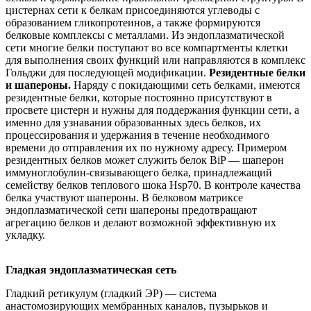
цистернах сети к белкам присоединяются углеводы с
образованием гликопротеинов, а также формируются
белковые комплексы с металлами. Из эндоплазматической
сети многие белки поступают во все компартменты клетки
для выполнения своих функций или направляются в комплекс
Гольджи для последующей модификации.
Резидентные белки
и шапероны.
Наряду с покидающими сеть белками, имеются
резидентные белки, которые постоянно присутствуют в
просвете цистерн и нужны для поддержания функции сети, а
именно для узнавания образованных здесь белков, их
процессирования и удержания в течение необходимого
времени до отправления их по нужному адресу. Примером
резидентных белков может служить белок BiP — шаперон
иммуноглобулин-связывающего белка, принадлежащий
семейству белков теплового шока Hsp70. В контроле качества
белка участвуют шапероны. В белковом матриксе
эндоплазматической сети шапероны предотвращают
агрегацию белков и делают возможной эффективную их
укладку.
Гладкая эндоплазматическая сеть
Гладкий ретикулум (гладкий ЭР) — система
анастомозирующих мембранных каналов, пузырьков и