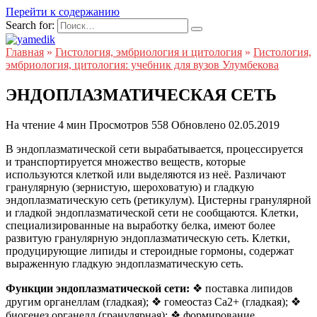
Перейти к содержанию
Search for:
Главная
»
Гистология, эмбриология и цитология
»
Гистология,
эмбриология, цитология: учебник для вузов Улумбекова
ЭНДОПЛАЗМАТИЧЕСКАЯ СЕТЬ
На чтение
4 мин
Просмотров
558
Обновлено
02.05.2019
В эндоплазматической сети вырабатывается, процессируется
и транспортируется множество веществ, которые
используются клеткой или выделяются из неё. Различают
гранулярную (зернистую, шероховатую) и гладкую
эндоплазматическую сеть (ретикулум). Цистерны гранулярной
и гладкой эндоплазматической сети не сообщаются. Клетки,
специализированные на выработку белка, имеют более
развитую гранулярную эндоплазматическую сеть. Клетки,
продуцирующие липиды и стероидные гормоны, содержат
выраженную гладкую эндоплазматическую сеть.
Функции эндоплазматической сети:
❖ поставка липидов
другим органеллам (гладкая); ❖ гомеостаз Ca2+ (гладкая); ❖
биогенез органелл (гранулярная); ❖ формирование