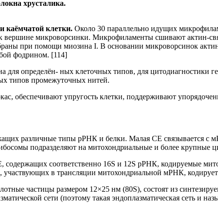
локна хрусталика.
ти каёмчатой клетки.
Около 30 параллельно идущих микрофилам
 к вершине микроворсинки. Микрофиламенты сшивают актин-с
браны при помощи миозина I. В основании микроворсинок актин
ой фодрином. [114]
 для определён- ных клеточных типов, для цитодиагностики ге
ых типов промежуточных нитей.
ас, обеспечивают упругость клетки, поддерживают упорядоче
ержащих различные типы рРНК и белки. Малая СЕ связывается 
Рибосомы подразделяют на митохондриальные и более крупные ц
 СЕ, содержащих соответственно 16S и 12S рРНК, кодируемые м
 участвующих в трансляции митохондриальной мРНК, кодирует
отные частицы размером 12×25 нм (80S), состоят из синтезир
матической сети (поэтому такая эндоплазматическая сеть и наз