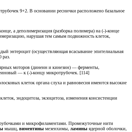
трубочек 9+2. В основании реснички расположено базальное
нце, а деполимеризация (разборка полимера) на (-)-конце
имеризацию, нарушая тем самым подвижность клеток,
ждый энтероцит (осуществляющая всасывание эпителиальная
 раз.
ярных моторов (динеин и кинезин) — ферменты,
иновый — к (-)-концу микротрубочек. [114]
волосковых клеток органа слуха и равновесия имеются высокие
леток, эндоцитоза, экзоцитоза, изменения консистенции
отрубочками и микрофиламентами. Промежуточные нити
ны
мышц,
виментины
мезенхимы,
ламины
ядерной оболочки,