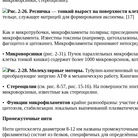
микроворсинки, стереоцилии).
Рис. 2-26. Ресничка
—
тонкий вырост на поверхности кле
тельце, служащее матрицей для формирования аксонемы. [17]
Как и микротрубочки, микрофиламенты полярны; присоединение
микрофиламента. Известны токсины (например, цитохалазины,
фагоцитоз и цитокинез. Микрофиламенты принимают непосредс
•
Микроворсинки
(рис. 2-31). Пучок параллельных микрофил
клетка тонкой кишки) содержит более 1000 микроворсинок, ко
Рис. 2-28. Молекулярные моторы.
Тубулин-кинезиновый хе
преобразующие энергию АТФ в механическую работу. Кинезинов
•
Стереоцилии
(см. рис. 8-57, рис. 15-16). На поверхности 
микроворсинки, известные как стереоцилии.
•
Функции микрофиламентов
крайне разнообразны: участие
цитозоля, стабилизации локальных выпячиваний плазматическ
Промежуточные нити
Нити цитоскелета диаметром 8-12 нм названы промежуточным
(филаменты) состоят из белков, специфичных для определённ