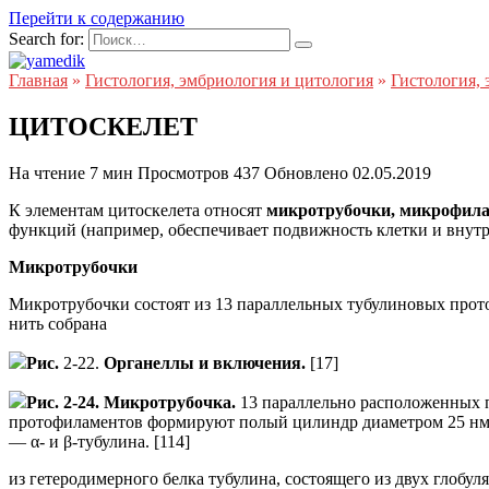
Перейти к содержанию
Search for:
Главная
»
Гистология, эмбриология и цитология
»
Гистология, 
ЦИТОСКЕЛЕТ
На чтение
7 мин
Просмотров
437
Обновлено
02.05.2019
К элементам цитоскелета относят
микротрубочки, микрофил
функций (например, обеспечивает подвижность клетки и внут
Микротрубочки
Микротрубочки состоят из 13 параллельных тубулиновых прото
нить собрана
Рис.
2-22.
Органеллы и включения.
[17]
Рис. 2-24. Микротрубочка.
13 параллельно расположенных 
протофиламентов формируют полый цилиндр диаметром 25 нм.
— α- и β-тубулина. [114]
из гетеродимерного белка тубулина, состоящего из двух глобу