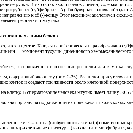
енние ручки. В их состав входит белок динеин, содержащий 2-
микротрубочку (субфибрилла A). Глобулярная головка обладает
 направлению к её (-)-концу. Этот механизм аналогичен сколь
элемент реснички и жгутика.
и связанных с ними белков.
аходится в центре. Каждая периферическая пара образована суб
неин — компонент тубулин-динеинового хемомеханического пре
отрубочек, расположенных в основании реснички или жгутика; с
км, содержащий аксонему (рис. 2-26). Реснички присутствуют 
их клеток и создают ток жидкости около клеточной поверхност
х на клетку. В сперматозоиде человека жгутик имеет длину 50-55
иальная органелла подвижности на поверхности волосковых клето
ставленные из G-актина (глобулярного актина), формируют микр
ные внутриклеточные структуры (тонкие нити миофибрилл, ко