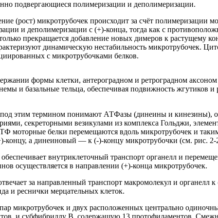
янно подвергающиеся полимеризации и деполимеризации.
ние (рост) микротрубочек происходит за счёт полимеризации мо
ации и деполимеризации с (+)-конца, тогда как с противоположн
олько прекращается добавление новых димеров к растущему конц
актеризуют динамическую нестабильность микротрубочек. Цито
социированных с микротрубочками белков.
ржании формы клетки, антероградном и ретроградном аксоном т
емы и базальные тельца, обеспечивая подвижность жгутиков и 
под этим термином понимают АТФазы (динеины и кинезины), о
иями, секреторными везикулами из комплекса Гольджи, элемен
АТФ моторные белки перемещаются вдоль микротрубочек и таки
концу, а динеиновый — к (-)-концу микротрубочки (см. рис. 2-2
ь
обеспечивает внутриклеточный транспорт органелл и перемеще
нов осуществляется в направлении (+)-конца микротрубочек.
отвечает за направленный транспорт макромолекул и органелл к
да и реснички мерцательных клеток.
ких пар микротрубочек и двух расположенных центрально одиноч
тов, и субфибриллу В, содержащую 13 протофиламентов. Смеж