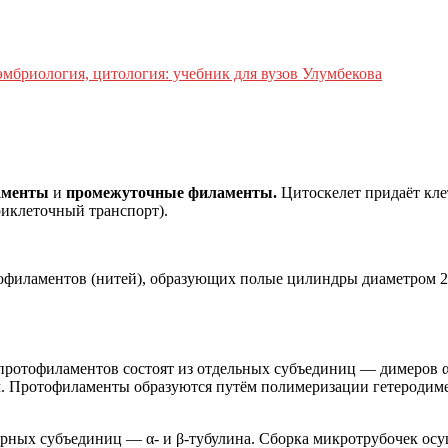
эмбриология, цитология: учебник для вузов Улумбекова
аменты
и
промежуточные филаменты.
Цитоскелет придаёт кл
риклеточный транспорт).
филаментов (нитей), образующих полые цилиндры диаметром 25 
протофиламентов состоят из отдельных субъединиц — димеров α
 Протофиламенты образуются путём полимеризации гетеродимер
лярных субъединиц — α- и β-тубулина. Сборка микротрубочек осу