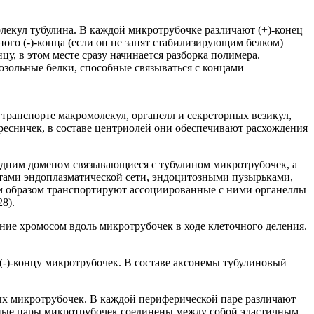
лекул тубулина. В каждой микротрубочке различают (+)-конец
ого (-)-конца (если он не занят стабилизирующим белком)
у, в этом месте сразу начинается разборка полимера.
зольные белки, способные связываться с концами
ранспорте макромолекул, органелл и секреторных везикул,
ресничек, в составе центриолей они обеспечивают расхождения
дним доменом связывающиеся с тубулином микротрубочек, а
тами эндоплазматической сети, эндоцитозными пузырьками,
м образом транспортируют ассоциированные с ними органеллы
8).
ние хромосом вдоль микротрубочек в ходе клеточного деления.
 (-)-концу микротрубочек. В составе аксонемы тубулиновый
ных микротрубочек. В каждой периферической паре различают
ные пары микротрубочек соединены между собой эластичным