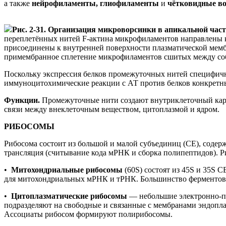
а также
нейрофиламенты, глиофиламенты
и
чётковидные во
Рис. 2-31. Организация микроворсинки в апикальной час
переплетённых нитей F-актина микрофиламентов направлены
присоединены к внутренней поверхности плазматической мем
примембранное сплетение микрофиламентов сшитых между соб
Поскольку экспрессия белков промежуточных нитей специфична
иммуноцитохимические реакции с АТ против белков конкретн
Функции.
Промежуточные нити создают внутриклеточный карк
связи между внеклеточным веществом, цитоплазмой и ядром.
РИБОСОМЫ
Рибосома состоит из большой и малой субъединиц (СЕ), сод
трансляция (считывание кода мРНК и сборка полипептидов). 
•
Митохондриальные рибосомы
(60S) состоят из 45S и 35S
для митохондриальных мРНК и тРНК. Большинство ферментов,
•
Цитоплазматические рибосомы
— небольшие электронно-пл
подразделяют на свободные и связанные с мембранами эндоплаз
Ассоциаты рибосом формируют полирибосомы.