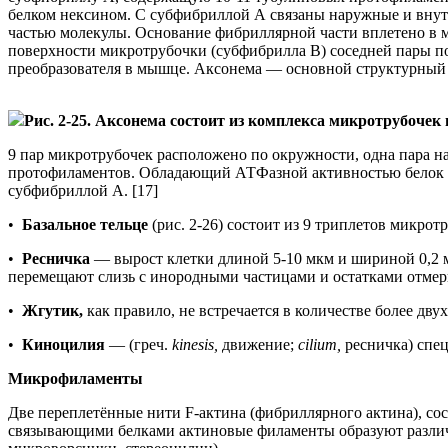
белком нексином. С субфибриллой А связаны наружные и внутр
частью молекулы. Основание фибриллярной части вплетено в 
поверхности микротрубочки (субфибрилла B) соседней пары по
преобразователя в мышце. Аксонема — основной структурный 
Рис. 2-25. Аксонема состоит из комплекса микротрубочек 
9 пар микротрубочек расположено по окружности, одна пара н
протофиламентов. Обладающий АТФазной активностью белок ди
субфибриллой A. [17]
•
Базальное тельце
(рис. 2-26) состоит из 9 триплетов микр
•
Ресничка
— вырост клетки длиной 5-10 мкм и шириной 0,2 м
перемещают слизь с инородными частицами и остатками отмерш
•
Жгутик,
как правило, не встречается в количестве более дву
•
Киноцилия
— (греч.
kinesis,
движение;
cilium,
ресничка) спец
Микрофиламенты
Две переплетённые нити F-актина (фибриллярного актина), со
связывающими белками актиновые филаменты образуют различ