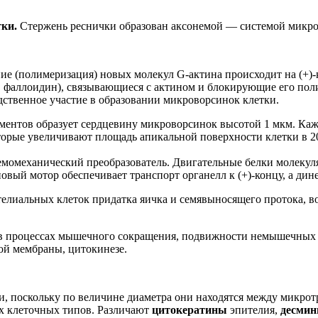
тки.
Стержень реснички образован аксонемой — системой микро
 (полимеризация) новых молекул G-актина происходит на (+)-ко
 фаллоидин), связывающиеся с актином и блокирующие его пол
твенное участие в образовании микроворсинок клетки.
аментов образует сердцевину микроворсинок высотой 1 мкм. Ка
торые увеличивают площадь апикальной поверхности клетки в 20
момеханический преобразователь. Двигательные белки молекул
ый мотор обеспечивает транспорт органелл к (+)-концу, а дине
эпителиальных клеток придатка яичка и семявыносящего протока, 
 в процессах мышечного сокращения, подвижности немышечных к
ой мембраны, цитокинезе.
и, поскольку по величине диаметра они находятся между микр
ых клеточных типов. Различают
цитокератины
эпителия,
десми