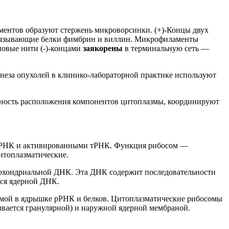
ентов образуют стержень микроворсинки. (+)-Концы двух
вязывающие белки фимбрин и виллин. Микрофиламенты
овые нити (-)-концами
заякорены
в терминальную сеть —
неза опухолей в клинико-лабораторной практике используют
нность расположения компонентов цитоплазмы, координируют
с мРНК и активированными тРНК. Функция рибосом —
итоплазматические.
итохондриальной ДНК. Эта ДНК содержит последовательности
ся ядерной ДНК.
уемой в ядрышке рРНК и белков. Цитоплазматические рибосомы
ывается гранулярной) и наружной ядерной мембраной.