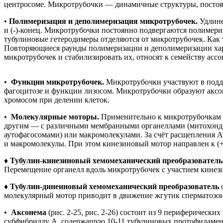
центросоме. Микротрубочки — динамичные структуры, посто
•
Полимеризация и деполимеризация микротрубочек.
Удлине
и (-)-конец. Микротрубочки постоянно подвергаются полимериз
тубулиновые гетеродимеры отделяются от микротрубочек. Как т
Повторяющиеся раунды полимеризации и деполимеризации хар
микротрубочек и стабилизировать их, относят к семейству ас
•
Функции микротрубочек.
Микротрубочки участвуют в подде
фагоцитозе и функции лизосом. Микротрубочки образуют аксон
хромосом при делении клеток.
•
Молекулярные моторы.
Применительно к микротрубочкам 
другим — с различными мембранными органеллами (митохондр
аутофагосомами) или макромолекулами. За счёт расщепления 
и макромолекулы. При этом кинезиновый мотор направлен к (+)-
♦
Тубулин-кинезиновый хемомеханический преобразовател
Перемещение органелл вдоль микротрубочек с участием кинези
♦
Тубулин-динеиновый хемомеханический преобразователь
молекулярный мотор приводит в движение жгутик сперматозои
•
Аксонема
(рис. 2-25, рис. 2-26) состоит из 9 периферичес
субфибриллу А, содержащую 10-11 тубулиновых протофиламен