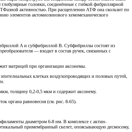
3 глобулярные головки, соединённые с гибкой фибриллярной
 АТФазной активностью. При расщеплении АТФ она скользит по
жению элементов актомиозинового хемомеханического
фибриллой A и субфибриллой B. Субфибриллы состоят из
образователя — входит в состав ручек, связанных с
лужит матрицей при организации аксонемы.
в эпителиальных клетках воздухопроводящих и половых путей,
и.
 мкм, толщину 0,2-0,5 мкм и содержит аксонему.
к органа равновесия (см. рис. 8-65).
офиламенты диаметром 6-8 нм. В комплексе с актин-
ртикальный примембранный скелет, опоясывающую десмосому,