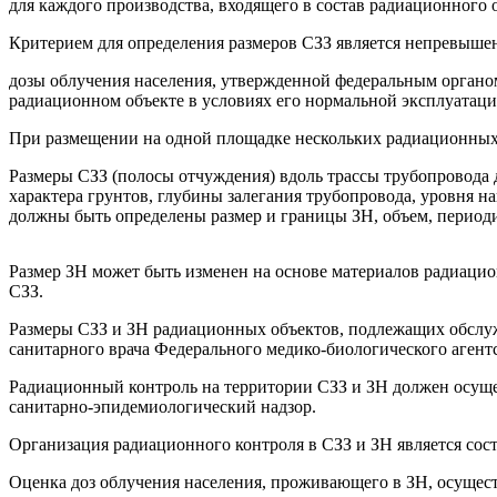
для каждого производства, входящего в состав радиационного 
Критерием для определения размеров СЗЗ является непревышен
дозы облучения населения, утвержденной федеральным органо
радиационном объекте в условиях его нормальной эксплуатаци
При размещении на одной площадке нескольких радиационных о
Размеры СЗЗ (полосы отчуждения) вдоль трассы трубопровода 
характера грунтов, глубины залегания трубопровода, уровня н
должны быть определены размер и границы ЗН, объем, периоди
Размер ЗН может быть изменен на основе материалов радиацио
СЗЗ.
Размеры СЗЗ и ЗН радиационных объектов, подлежащих обслу
санитарного врача Федерального медико-биологического агент
Радиационный контроль на территории СЗЗ и ЗН должен осуще
санитарно-эпидемиологический надзор.
Организация радиационного контроля в СЗЗ и ЗН является сос
Оценка доз облучения населения, проживающего в ЗН, осущес