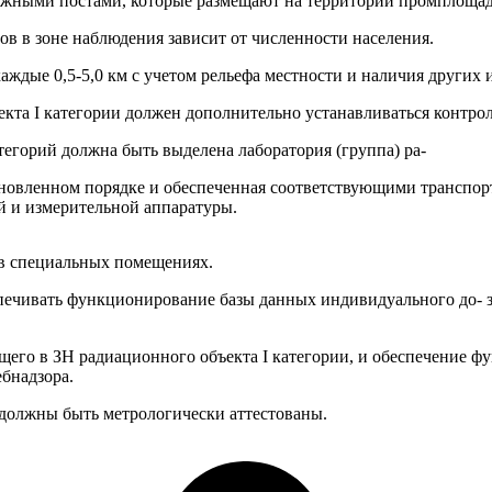
жными постами, которые размещают на территории промплощад
ов в зоне наблюдения зависит от численности населения.
аждые 0,5-5,0 км с учетом рельефа местности и наличия других 
екта I категории должен дополнительно устанавливаться контро
тегорий должна быть выделена лаборатория (группа) ра-
ановленном порядке и обеспеченная соответствующими транспор
й и измерительной аппаратуры.
 в специальных помещениях.
ечивать функционирование базы данных индивидуального до- зи
щего в ЗН радиационного объекта I категории, и обеспечение 
бнадзора.
 должны быть метрологически аттестованы.