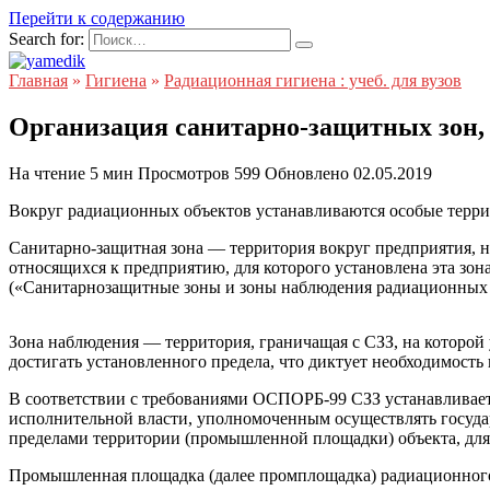
Перейти к содержанию
Search for:
Главная
»
Гигиена
»
Радиационная гигиена : учеб. для вузов
Организация санитарно-защитных зон,
На чтение
5 мин
Просмотров
599
Обновлено
02.05.2019
Вокруг радиационных объектов устанавливаются особые террит
Санитарно-защитная зона — территория вокруг предприятия, 
относящихся к предприятию, для которого установлена эта зо
(«Санитарнозащитные зоны и зоны наблюдения радиационных о
Зона наблюдения — территория, граничащая с СЗЗ, на которой
достигать установленного предела, что диктует необходимость
В соответствии с требованиями ОСПОРБ-99 СЗЗ устанавливается
исполнительной власти, уполномоченным осуществлять госуда
пределами территории (промышленной площадки) объекта, для 
Промышленная площадка (далее промплощадка) радиационного 