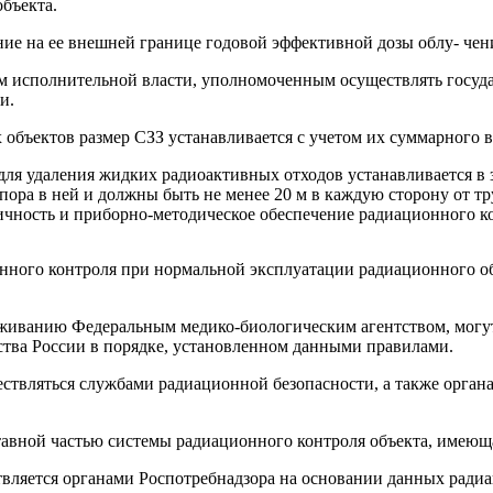
объекта.
ие на ее внешней границе годовой эффективной дозы облу- чен
м исполнительной власти, уполномоченным осуществлять госуд
и.
бъектов размер СЗЗ устанавливается с учетом их суммарного в
для удаления жидких радиоактивных отходов устанавливается в 
апора в ней и должны быть не менее 20 м в каждую сторону от т
чность и приборно-методическое обеспечение радиационного ко
нного контроля при нормальной эксплуатации радиационного об
живанию Федеральным медико-биологическим агентством, могут
ства России в порядке, установленном данными правилами.
ствляться службами радиационной безопасности, а также орга
тавной частью системы радиационного контроля объекта, имеющ
твляется органами Роспотребнадзора на основании данных рад