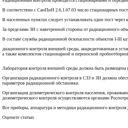
Радиационный контроль проводится стационарными и передви
В соответствии с СанПиН 2.6.1.07.03 число стационарных пост
В населенных пунктах следует устанавливать один пост через к
За пределами ЗН с наветренной стороны от радиационного объ
В составе службы радиационной безопасности объектов I-III ка
диационного контроля внешней среды, аккредитованная в уст
а также комплектом стационарной и переносной пробоотборно
Лаборатория контроля внешней среды должна быть размещена
Организация радиационного контроля в СЗЗ и ЗН должна обесп
параметров радиационной обстановки.
Организация дозиметрического контроля населения, проживаю
дозиметрического контроля осуществляются органами Роспотре
Все приборы, аппаратура и методики радиационного контроля
Оцените статью