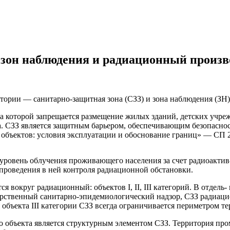
 зон наблюдения и радиационный произ
ории — санитарно-защитная зона (СЗЗ) и зона наблюдения (ЗН)
на которой запрещается размещение жилых зданий, детских учр
на. СЗЗ является защитным барьером, обеспечивающим безопасно
бъектов: условия эксплуатации и обоснование границ» — СП 2.
 уровень облучения проживающего населения за счет радиоактив
 проведения в ней контроля радиационной обстановки.
 вокруг радиационный: объектов I, II, III категорий. В отдель
рственный санитарно-эпидемиологический надзор, СЗЗ радиацион
объекта III категории СЗЗ всегда ограничивается периметром т
объекта является структурным элементом СЗЗ. Территория про