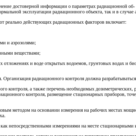
чение достоверной информации о параметрах радиационной об-
рмальной эксплуатации радиационного объекта, так и в случае 
 от реально действующих радиационных факторов включает:
ми и аэрозолями;
ивными веществами;
х отложениях и воде открытых водоемов, грунтовых водах и би
я. Организация радиационного контроля должна разрабатываться
ого контроля, а также перечень необходимых дозиметрических, 
иационного контроля, размещение стационарных приборов, точек
повым методом на основании измерения на рабочих местах мощн
ха.
 как непосредственными измерениями на месте стационарными и