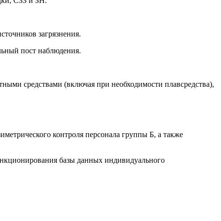
ки, СЗЗ и ЗН.
источников загрязнения.
льный пост наблюдения.
тными средствами (включая при необходимости плавсредства),
метрического контроля персонала группы Б, а также
функционирования базы данных индивидуального