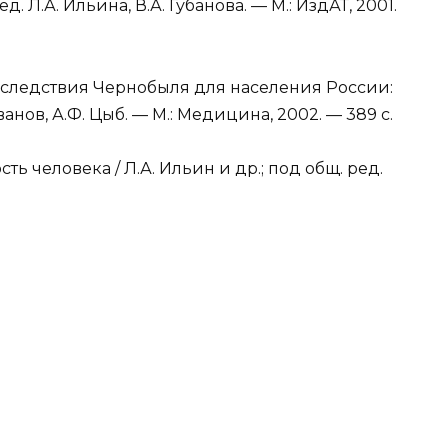
ед. Л.А. Ильина, В.А. Губанова. — М.: ИздАТ, 2001.
следствия Чернобыля для населения России:
нов, А.Ф. Цыб. — М.: Медицина, 2002. — 389 с.
ть человека / Л.А. Ильин и др.; под общ. ред.
.