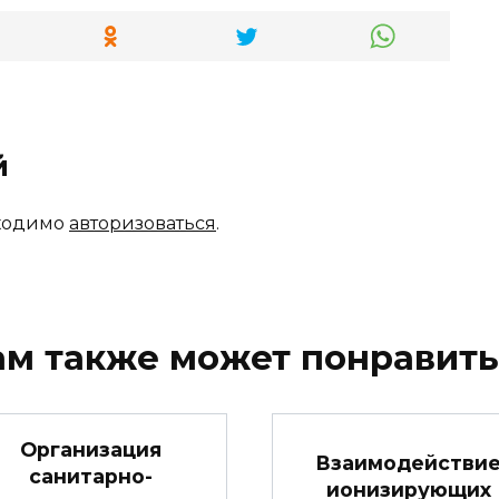
й
бходимо
авторизоваться
.
ам также может понравить
Организация
Взаимодействи
санитарно-
ионизирующих