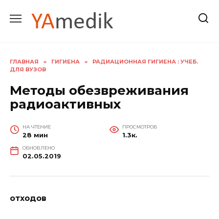
Перейти
к
содержанию
ГЛАВНАЯ
»
ГИГИЕНА
»
РАДИАЦИОННАЯ ГИГИЕНА : УЧЕБ.
ДЛЯ ВУЗОВ
Методы обезвреживания
радиоактивных
НА ЧТЕНИЕ
ПРОСМОТРОВ
28 мин
1.3к.
ОБНОВЛЕНО
02.05.2019
отходов