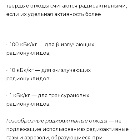
твердые отходы считаются радиоактивными,
если их удельная активность более
• 100 кБк/кг — для β-излучающих
радионуклидов;
• 10 кБк/кг — для α-излучающих
радионуклидов;
• 1 кБк/кг — для трансурановых
радионуклидов.
Газообразные радиоактивные отходы
— не
подлежащие использованию радиоактивные
газы и аэрозоли, образующиеся при