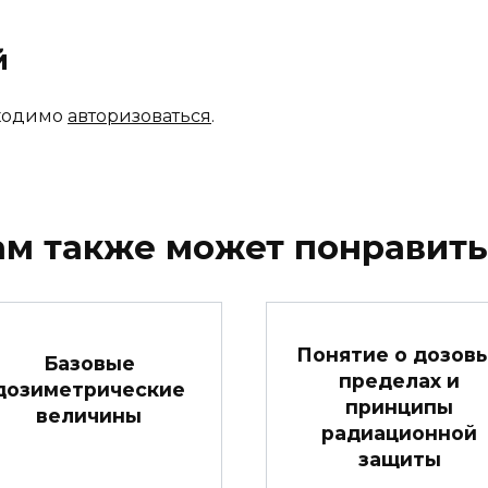
й
бходимо
авторизоваться
.
ам также может понравить
Понятие о дозов
Базовые
пределах и
дозиметрические
принципы
величины
радиационной
защиты