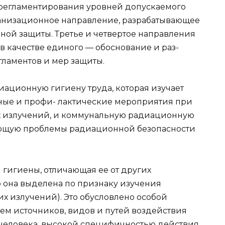
регламентирования уровней допускаемого
ганизационное направление, разрабатывающее
ой защиты. Третье и четвертое направления
в качестве единого — обоснование и раз-
гламентов и мер защиты.
ационную гигиену труда, которая изучает
тные и профи- лактические мероприятия при
х излучений, и коммунальную радиационную
ющую проблемы радиационной безопасности
гигиены, отличающая ее от других
то она выделена по признаку изучения
 излучений). Это обусловлено особой
м источников, видов и путей воздействия
человека, высокой специфичностью действия,