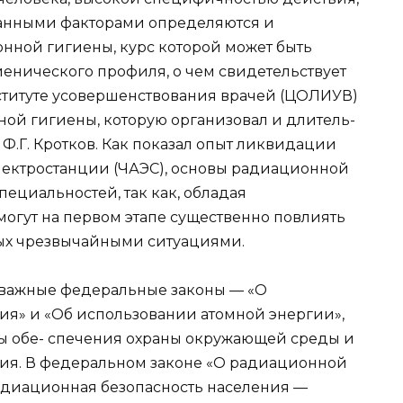
анными факторами определяются и
нной гигиены, курс которой может быть
енического профиля, о чем свидетельствует
ституте усовершенствования врачей (ЦОЛИУВ)
ой гигиены, которую организовал и длитель-
 Ф.Г. Кротков. Как показал опыт ликвидации
лектростанции (ЧАЭС), основы радиационной
ециальностей, так как, обладая
огут на первом этапе существенно повлиять
ных чрезвычайными ситуациями.
 важные федеральные законы — «О
я» и «Об использовании атомной энергии»,
ы обе- спечения охраны окружающей среды и
ия. В федеральном законе «О радиационной
Радиационная безопасность населения —