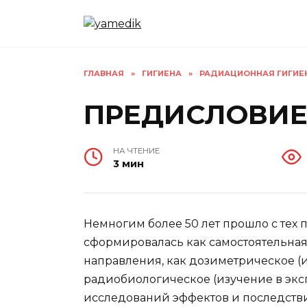
Перейти
к
содержанию
ГЛАВНАЯ
»
ГИГИЕНА
»
РАДИАЦИОННАЯ ГИГИЕНА
ПРЕДИСЛОВИ
НА ЧТЕНИЕ
3 мин
Немногим более 50 лет прошло с тех 
сформировалась как самостоятельная
направления, как дозиметрическое (
радиобиологическое (изучение в эк
исследований эффектов и последстви