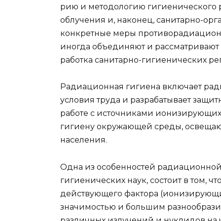
рию и методологию гигиенического 
облучения и, наконец, санитарно-ор
конкретные меры противорадиационн
иногда объединяют и рассматривают 
работка санитарно-гигиенических ре
Радиационная гигиена включает ради
условия труда и разрабатывает защи
работе с источниками ионизирующи
гигиену окружающей среды, освеща
населения.
Одна из особенностей радиационной 
гигиенических наук, состоит в том, ч
действующего фактора (ионизирующих
значимостью и большим разнообразие
различных излучений и нуклидов на 