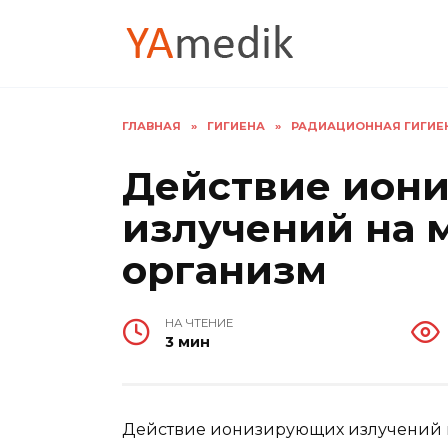
Перейти
к
содержанию
ГЛАВНАЯ
»
ГИГИЕНА
»
РАДИАЦИОННАЯ ГИГИЕНА
Действие ион
излучений на 
организм
НА ЧТЕНИЕ
3 мин
Действие ионизирующих излучений н