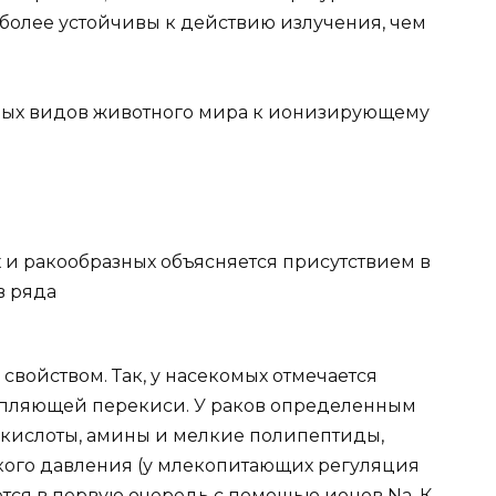
 более устойчивы к действию излучения, чем
рых видов животного мира к ионизирующему
 и ракообразных объясняется присутствием в
в ряда
свойством. Так, у насекомых отмечается
епляющей перекиси. У раков определенным
кислоты, амины и мелкие полипептиды,
кого давления (у млекопитающих регуляция
тся в первую очередь с помощью ионов Na, К,