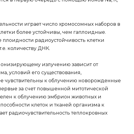
льности играет число хромосомных наборов в
клетки более устойчивы, чем гаплоидные.
же плоидности радиоустойчивость клетки
.е. количеству ДНК.
ионизирующему излучению зависит от
ма, условий его существования,
ее чувствительны к облучению новорожденные
первые за счет повышенной митотической
ителен к облучению эмбрион животных и
способности клеток и тканей организма к
ает радиочувствительность теплокровных