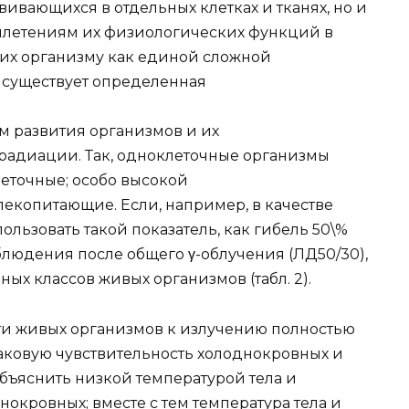
вивающихся в отдельных клетках и тканях, но и
плетениям их физиологических функций в
их организму как единой сложной
, существует определенная
м развития организмов и их
радиации. Так, одноклеточные организмы
леточные; особо высокой
екопитающие. Если, например, в качестве
льзовать такой показатель, как гибель 50\%
аблюдения после общего γ-облучения (ЛД50/30),
ных классов живых организмов (табл. 2).
ти живых организмов к излучению полностью
аковую чувствительность холоднокровных и
бъяснить низкой температурой тела и
окровных; вместе с тем температура тела и