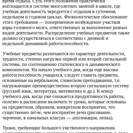
время отдыха. Суть этого положения практически
воплощается в системе многолетних занятий в школе, где
учебная деятельность чередуется с отдыхом в суточном,
недельном и годовом циклах. Физиологическое обоснование
этого требования — попеременное возбуждение участков
коры головного мозга, ответственных за выполнение разных
видов деятельности. Распределение учебных предметов также
должно осуществляться в соответствии с дневной и
недельной динамикой работоспособности.
Учебные предметы различаются по характеру деятельности,
трудности, степени нагрузки первой или второй сигнальной
системы, по соотношению статического и динамического
компонентов. На начало учебного дня, когда еще высока
работоспособность учащихся, следует ставить предметы,
основанные на вербальном, словесном преподавании, т.е.
нагружающие преимущественно вторую сигнальную систему
(русский язык, литература, математика и др.). К концу
учебного дня, когда уже снижается продуктивность работы,
полезно в расписание включать те уроки, которые основаны
на предметном, образном, конкретном восприятии, что
существенно легче, чем восприятие речи (рисование,
черчение, в начальных классах — аппликация, лепка).
Уроки, требующие большого умственного напряжения,