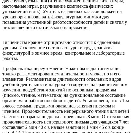
для снятия утомления (чтение художественной литературы,
настольные игры, разучивание комплекса физических
упражнений и др.). Учитель начальных классов должен на
уроках организовывать физкультурные минутки для
повышения умственной работоспособности детей и снятия у
них мышечного статического напряжения.
Гигиенисты крайне отрицательно относятся к сдвоенным
урокам. Исключение составляют уроки труда, занятия
физкультурой в зимнее время, контрольные и лабораторные
работы.
Профилактика переутомления может быть достигнута не
только регламентированием длительности урока, но и его
элементов. Регламентация длительности отдельных видов
учебной деятельности на уроке базируется на сравнительном
изучении воздействия занятий по основным предметам
(письмо, чтение, математика) на функциональное состояние
организма и работоспособность детей. Установлено, что в 1-м
классе самыми трудными оказались занятия письмом и
чтением. Продолжительность непрерывного чтения для детей
6-летнего возраста не должна превышать 8 мин. Оптимальная
продолжительность непрерывного письма для учащихся 7 лет
составляет 2 мин 40 с в начале занятия и 1 мин 45 с в конце
его. В 14-15 лет длительность непрерывного письма (диктант)