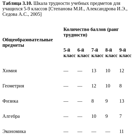
Таблица 3.10.
Шкала трудности учебных предметов для
учащихся 5-9 классов [Степанова М.И., Александрова И.Э.,
Седова А.С., 2005]
Количество баллов (ранг
трудности)
Общеобразовательные
предметы
5-й
6-й
7-й
8-й
9-й
класс
класс
класс
класс
класс
Химия
—
—
13
10
12
Геометрия
—
—
12
10
8
Физика
—
—
8
9
13
Алгебра
—
—
10
9
7
Экономика
—
—
—
—
11