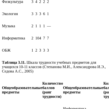
Физкультура
3
4
2
2
2
Экология
3
3
3
6
1
Музыка
2
1
1
1
—
Информатика
2
10
4
7
7
ОБЖ
1
2
3
3
3
Таблица 3.11.
Шкала трудности учебных предметов для
учащихся 10-11 классов (Степанова М.И., Александрова И.Э.,
Седова А.С., 2005)
Количество
Ко
Общеобразовательные
баллов
Общеобразовательные
ба
предметы
(ранг
предметы
(ра
трудности)
тр
Информатика,