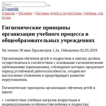
Перейти
Search
к
for:
содержанию
Главная
»
Гигиена
»
Гигиена детей и подростков: учебник для
вузов
Гигиенические принципы
организации учебного процесса в
общеобразовательных учреждениях
На чтение
30 мин
Просмотров
1.2к.
Обновлено
02.05.2019
Организация обучения детей и подростков в школах должна
осуществляться в соответствии с основными гигиеническими
требованиями (принципами), соблюдение которых продлевает
период устойчивой работоспособности, отодвигает
наступление утомления и предотвращает развитие
переутомления.
Гигиенические принципы организации обучения детей в
школе:
• соответствие учебных нагрузок возрастным и
индивидуальным особенностям ребенка и подростка;