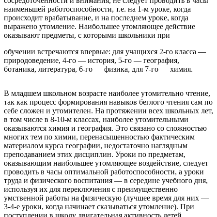
сосредоточенности и внимания, не следует проводить в часы
наименьшей работоспособности, т.е. на 1-м уроке, когда
происходит врабатывание, и на последнем уроке, когда
выражено утомление. Наибольшее утомляющее действие
оказывают предметы, с которыми школьники при
обучении встречаются впервые: для учащихся 2-го класса —
природоведение, 4-го — история, 5-го — география,
ботаника, литература, 6-го — физика, для 7-го — химия.
В младшем школьном возрасте наиболее утомительно чтение,
так как процесс формирования навыков беглого чтения сам по
себе сложен и утомителен. На протяжении всех школьных лет,
в том числе в 8-10-м классах, наиболее утомительными
оказываются химия и география. Это связано со сложностью
многих тем по химии, перенасыщенностью фактическим
материалом курса географии, недостаточно наглядным
преподаванием этих дисциплин. Уроки по предметам,
оказывающим наибольшее утомляющее воздействие, следует
проводить в часы оптимальной работоспособности, а уроки
труда и физического воспитания — в середине учебного дня,
используя их для переключения с преимущественно
умственной работы на физическую (лучшее время для них —
3-4-е уроки, когда начинает сказываться утомление). При
поступлении в школу двигательная активность детей