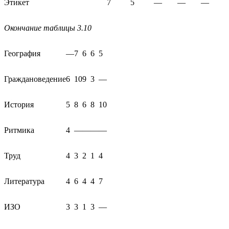
Этикет
7
5
—
—
—
Окончание таблицы 3.10
География
—
7
6
6
5
Граждановедение
6
10
9
3
—
История
5
8
6
8
10
Ритмика
4
—
—
—
—
Труд
4
3
2
1
4
Литература
4
6
4
4
7
ИЗО
3
3
1
3
—