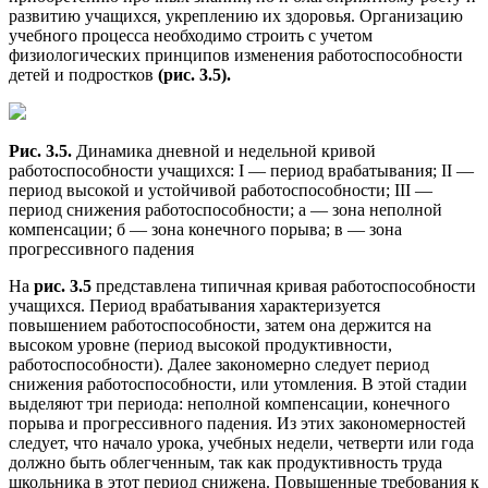
развитию учащихся, укреплению их здоровья. Организацию
учебного процесса необходимо строить с учетом
физиологических принципов изменения работоспособности
детей и подростков
(рис. 3.5).
Рис. 3.5.
Динамика дневной и недельной кривой
работоспособности учащихся: I — период врабатывания; II —
период высокой и устойчивой работоспособности; III —
период снижения работоспособности; а — зона неполной
компенсации; б — зона конечного порыва; в — зона
прогрессивного падения
На
рис. 3.5
представлена типичная кривая работоспособности
учащихся. Период врабатывания характеризуется
повышением работоспособности, затем она держится на
высоком уровне (период высокой продуктивности,
работоспособности). Далее закономерно следует период
снижения работоспособности, или утомления. В этой стадии
выделяют три периода: неполной компенсации, конечного
порыва и прогрессивного падения. Из этих закономерностей
следует, что начало урока, учебных недели, четверти или года
должно быть облегченным, так как продуктивность труда
школьника в этот период снижена. Повышенные требования к