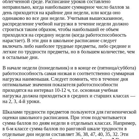
облегченной среде. Расписание уроков составлено
неправильно, когда наибольшее суммарное число баллов за
день приходится на крайние дни недели, или когда оно
одинаково во все дни недели. Учитывая вышесказанное,
распределение учебной нагрузки в течение недели должно
строиться таким образом, чтобы наибольший ее объем
приходился на середину недели (когда работоспособность
нарастает). В эти дни в школьное расписание следует
включать либо наиболее трудные предметы, либо средние и
легкие по трудности предметы, но в большем количестве, чем
в остальные дни.
В начале недели (понедельник) и в конце ее (пятница/суббота)
работоспособность самая низкая и соответственно суммарная
нагрузка наименьшая. Следует помнить, что в течение дня
оптимальные значения показателя работоспособности
приходятся на интервал 10-12 ч, т.е. основная учебная
нагрузка должна приходиться в средних и старших классах —
на 2, 3, 4-й уроки.
Шкалами трудности предметов пользуются для гигиенической
оценки школьного расписания. При этом подсчитывается
сумма баллов по дням недели в отдельных классах. Например,
в 6-м классе сумма баллов по ранговой шкале трудности в
отдельные дни недели составляет 36, 38, 47, 40, 35, 32. Эти