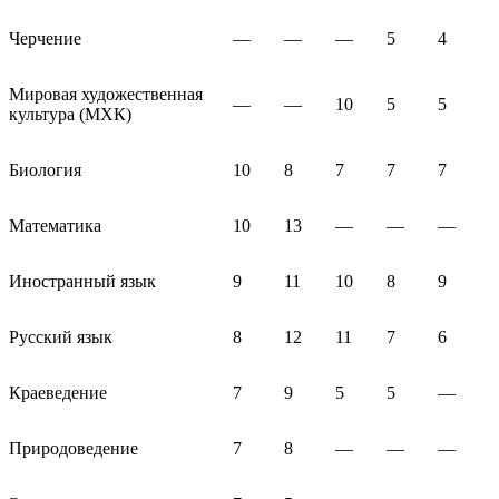
Черчение
—
—
—
5
4
Мировая художественная
—
—
10
5
5
культура (МХК)
Биология
10
8
7
7
7
Математика
10
13
—
—
—
Иностранный язык
9
11
10
8
9
Русский язык
8
12
11
7
6
Краеведение
7
9
5
5
—
Природоведение
7
8
—
—
—