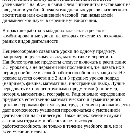
уменьшается на 50\%, в связи с чем гигиенисты настаивают на
введении в учебный режим ежедневных уроков физического
воспитания или ежедневной часовой, так называемой
динамической паузы в середине учебного дня.
В практике работы в младших классах встречаются
комбинированные уроки, на которых сочетается несколько
разных видов деятельности.
Нецелесообразно сдваивать уроки по одному предмету,
например по русскому языку, математике и черчению.
Наиболее трудные предметы следует включать в расписание
2-3 уроками, а не первыми или последними, т.е. давать их в
период наиболее высокой работоспособности учащихся. Не
рекомендуется сочетание 2 или 3 трудных уроков подряд
(например, физика, математика, иностранный язык). Лучше
чередовать их с менее трудными предметами (например,
история, математика, география). Рационально чередование
предметов естественно-математического и гуманитарного
циклов с уроками физкультуры, труда, пения и рисования, что
дает возможность учащимся переключаться с умственной
деятельности на физическую. Такое переключение служит
активным отдыхом и обеспечивает высокую
работоспособность не только в течение учебного дня, но и
всей учебной недели.