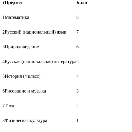
?
Предмет
Балл
1
Математика
8
2
Русский (национальный) язык
7
3
Природоведение
6
4
Русская (национальная) литература
5
5
История (4 класс)
4
6
Рисование и музыка
3
7
Труд
2
8
Физическая культура
1