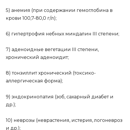
5) анемия (при содержании гемоглобина в
крови 100,7-80,0 г/л);
6) гипертрофия небных миндалин III степени;
7) аденоидные вегетации III степени,
хронический аденоидит;
8) тонзиллит хронический (токсико-
аллергическая форма);
9) эндокринопатия (зоб, сахарный диабет и
др.);
10) неврозы (неврастения, истерия, логоневроз
и др.);